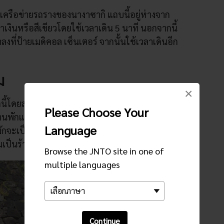
เครือข่ายรถรางของนางาซากิ แถบนี้อยู่ห่างจาก
ำเงินหรือสีเขียวโดยใช้เวลาเดิน 5 นาที นอกจากนี้
ลงที่ป้ายเมดิคอล เซ็นเตอร์ จากนั้นใช้เวลาเดินอีก
ม
×
้โดยส่วนใหญ่จะเป็นรูปแบบตะวันตก มีระเบียง
Please Choose Your
นพักและสถานกงสุลต่างชาติในอดีตให้ภาพที่ตัด
Language
่มักจะเป็นสีแทนและสีน้ำตาล ปัจจุบันอาคารเหล่านี้
มเป็นร้านอาหาร
Browse the JNTO site in one of
multiple languages
Continue