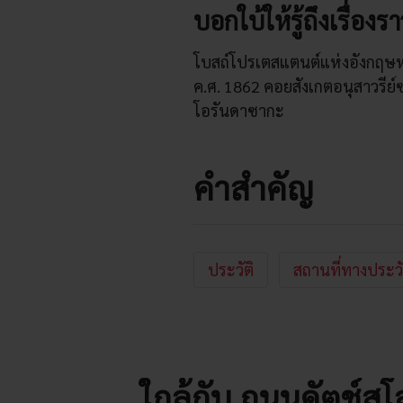
บอกใบ้ให้รู้ถึงเรื่อ
โบสถ์โปรเตสแตนต์แห่งอังกฤษหลัง
ค.ศ. 1862 คอยสังเกตอนุสาวรีย์
โอรันดาซากะ
คำสำคัญ
ประวัติ
สถานที่ทางประวั
ใกล้กับ ถนนดัตช์ส