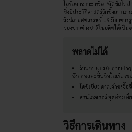
โอรันดาซากะ หรือ “ดัตช์สโลป” 
ซึ่งมีประวัติศาสตร์ลึกซึ้งยาวนา
ถึงปลายศตวรรษที่ 19 มีอาคารร
ของชาวต่างชาติในอดีตได้เป็นอย
พลาดไม่ได้
ร้านชา 8 ธง (Eight Fl
อังกฤษและขึ้นชื่อในเรื่องข
โคชิเบียว ศาลเจ้าขงจื๊อ
สวนโกลเวอร์ จุดท่องเที่
วิธีการเดินทาง