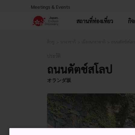
Meetings & Events
สถานที่ท่องเที่ยว
กิ
คิวชู
นางาซากิ
เมืองนางาซากิ
ถนนดัตช์สโล
ประวัติ
ถนนดัตช์สโลป
オランダ坂