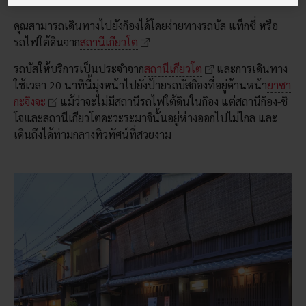
คุณสามารถเดินทางไปยังกิองได้โดยง่ายทางรถบัส แท็กซี่ หรือ
รถไฟใต้ดินจาก
สถานีเกียวโต
รถบัสให้บริการเป็นประจำจาก
สถานีเกียวโต
และการเดินทาง
ใช้เวลา 20 นาทีนี้มุ่งหน้าไปยังป้ายรถบัสกิองที่อยู่ด้านหน้า
ยาซา
กะจิงจะ
แม้ว่าจะไม่มีสถานีรถไฟใต้ดินในกิอง แต่สถานีกิอง-ชิ
โจและสถานีเกียวโตคะวะระมาจินั้นอยู่ห่างออกไปไม่ไกล และ
เดินถึงได้ท่ามกลางทิวทัศน์ที่สวยงาม