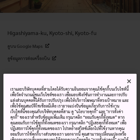
Higashiyama-ku, Kyoto-shi, Kyoto-fu
ดูบน Google Maps
ดูข้อมูลการต่อเครื่องบิน
คำสำคัญ
แผนที่
เราและบริษัทบุคคลที่สามโดยได้รับความยินยอมจากคุณใช้คุกกี้บนเว็บไซต์นี้
เพื่อวัดจำนวนผู้ชมเว็บไซต์ของเรา เพื่อมอบฟังก์ชันการทำงานและการปรับ
แต่งส่วนบุคคลที่ได้รับการปรับปรุง เพื่อให้บริการโฆษณาที่ตรงเป้าหมาย และ
จุดเริ่มต้นของวัฒนธรรมเกอิชาและ
เพื่อใช้คุณสมบัติโซเชียลมีเดีย เราอาจแบ่งปันข้อมูลเกี่ยวกับการใช้งาน
คาบุกิ พร้อมกับทิวทัศน์ที่ได้รับการ
เว็บไซต์นี้ของคุณกับบริษัทบุคคลที่สาม ดู "นโยบายคุกกี้" และ "การตั้งค่า
คุกกี้" ของเราสำหรับข้อมูลเพิ่มเติม กรุณาคลิก “ยอมรับคุกกี้ทั้งหมด” หาก
อนุรักษ์ไว้อย่างงดงามจากอดีต
คุณยอมรับการใช้คุกกี้ทั้งหมดของเรา กรุณาคลิก “ปฏิเสธคุกกี้ทั้งหมด” เพื่อ
ปฏิเสธการใช้คุกกี้ทั้งหมดของเรา โปรดย้ายสวิตช์เลือกไปที่ใช้งานหากคุณ
ยอมรับการใช้คุกกี้บางส่วนของเรา นอกจากนี้ คุณสามารถเปลี่ยนแปลงหรือ
กิองเป็นสถานที่ที่สมบูรณ์แบบในการสำรวจ
เกียวโต
จากในอีก
เพิกถอนความยินยอมของคุณได้ตลอดเวลาโดยคลิก "การตั้งค่าคุกกี้" ภายใต้