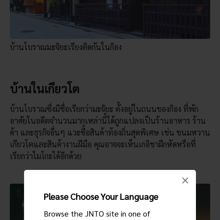
บ้านโบราณมะจิยะเรียงติดกันในกิอง
บ้านในเกียวโต
บ้านโบราณซึ่งมีชื่อเรียกว่ามะจิยะ ตั้งอยู่ในถนนของกิอง ที่พัก
อาศัยในอดีตจำนวนมากเหล่านี้ได้ถูกแปลงเป็นร้านอาหาร ร้าน
ค้า และธุรกิจอื่นๆ แวะซื้อสินค้าท้องถิ่นสุดพิเศษ เช่น ขนมหวาน
เกียวโตและสินค้างานฝีมือ คุณอาจจะเห็นเกอิชาฝึกหัดหรือที่
เรียกว่าไมโกะได้อีกด้วย
×
Please Choose Your Language
Browse the JNTO site in one of