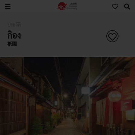
ประวัติ
กิอง
祇園