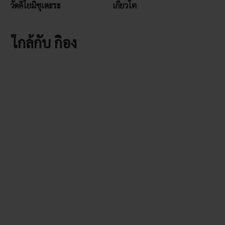
วัดคิโยมิซุเดะระ
เกียวโต
ใกล้กับ กิอง