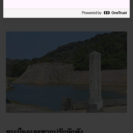
ซากปราสาทแห่งนี้ยังตั้งอยู่ไม่ไกลจาก
ย่านปราสาทฮะงิ
ซึ่งใช้
เวลาเดินเพียงไม่นานอีกด้วย
ชมเมืองและซากปรักหักพัง