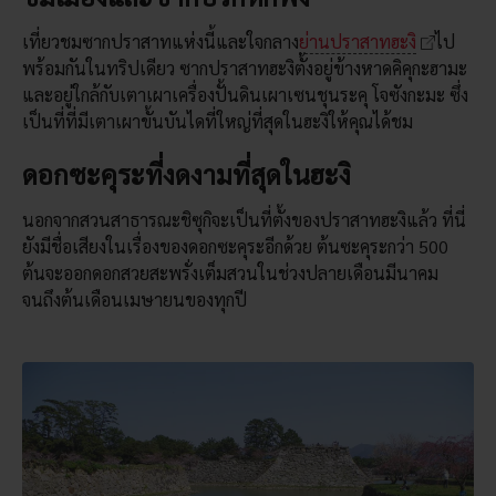
เที่ยวชมซากปราสาทแห่งนี้และใจกลาง
ย่านปราสาทฮะงิ
ไป
พร้อมกันในทริปเดียว ซากปราสาทฮะงิตั้งอยู่ข้างหาดคิคุกะฮามะ
และอยู่ใกล้กับเตาเผาเครื่องปั้นดินเผาเซนชุนระคุ โจซังกะมะ ซึ่ง
เป็นที่ที่มีเตาเผาขั้นบันไดที่ใหญ่ที่สุดในฮะงิให้คุณได้ชม
ดอกซะคุระที่งดงามที่สุดในฮะงิ
นอกจากสวนสาธารณะชิซุกิจะเป็นที่ตั้งของปราสาทฮะงิแล้ว ที่นี่
ยังมีชื่อเสียงในเรื่องของดอกซะคุระอีกด้วย ต้นซะคุระกว่า 500
ต้นจะออกดอกสวยสะพรั่งเต็มสวนในช่วงปลายเดือนมีนาคม
จนถึงต้นเดือนเมษายนของทุกปี