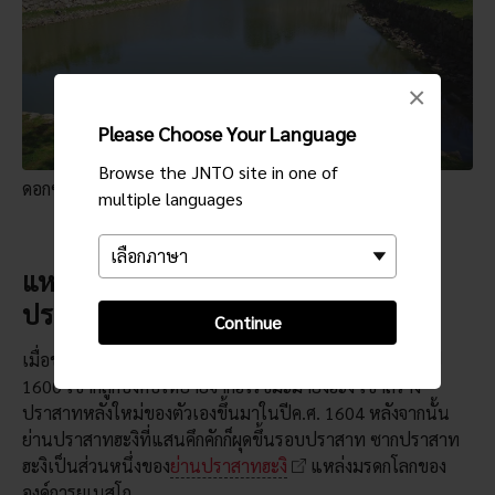
×
Please Choose Your Language
Browse the JNTO site in one of
ดอกซะคุระอันงดงามในช่วงฤดูใบไม้ผลิ
multiple languages
แหล่งมรดกโลกที่มีรุ่มรวยไปด้วย
ประวัติศาสตร์
Continue
เมื่อขุนศึกโมริ เทรุโมโตะพ่ายแพ้ในสงครามเซกิงาฮาระในปี
1600 เขาก็ถูกบังคับให้ย้ายจากฮิโรชิมะมายังฮะงิ เขาสร้าง
ปราสาทหลังใหม่ของตัวเองขึ้นมาในปีค.ศ. 1604 หลังจากนั้น
ย่านปราสาทฮะงิที่แสนคึกคักก็ผุดขึ้นรอบปราสาท ซากปราสาท
ฮะงิเป็นส่วนหนึ่งของ
ย่านปราสาทฮะงิ
แหล่งมรดกโลกของ
องค์การยูเนสโก