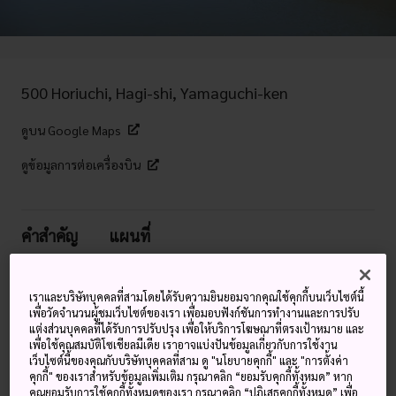
500 Horiuchi, Hagi-shi, Yamaguchi-ken
ดูบน Google Maps
ดูข้อมูลการต่อเครื่องบิน
คำสำคัญ
แผนที่
ที่มั่นของตระกูลที่ปกครองฮะงิเป็น
เราและบริษัทบุคคลที่สามโดยได้รับความยินยอมจากคุณใช้คุกกี้บนเว็บไซต์นี้
เพื่อวัดจำนวนผู้ชมเว็บไซต์ของเรา เพื่อมอบฟังก์ชันการทำงานและการปรับ
เวลานานกว่า 260 ปี
แต่งส่วนบุคคลที่ได้รับการปรับปรุง เพื่อให้บริการโฆษณาที่ตรงเป้าหมาย และ
เพื่อใช้คุณสมบัติโซเชียลมีเดีย เราอาจแบ่งปันข้อมูลเกี่ยวกับการใช้งาน
เว็บไซต์นี้ของคุณกับบริษัทบุคคลที่สาม ดู "นโยบายคุกกี้" และ "การตั้งค่า
กำแพงอันใหญ่โตโอฬารของปราสาทฮะงิเป็นสิ่งย้ำเตือนเมืองฮะ
คุกกี้" ของเราสำหรับข้อมูลเพิ่มเติม กรุณาคลิก “ยอมรับคุกกี้ทั้งหมด” หาก
งิครั้งยังมีอำนาจ เมื่อเป็นเมืองหลวงของแคว้นโชชูในระหว่างยุค
คุณยอมรับการใช้คุกกี้ทั้งหมดของเรา กรุณาคลิก “ปฏิเสธคุกกี้ทั้งหมด” เพื่อ