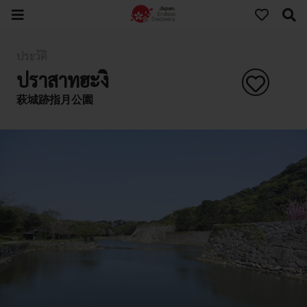
ประวัติ
ปราสาทฮะงิ
萩城跡指月公園