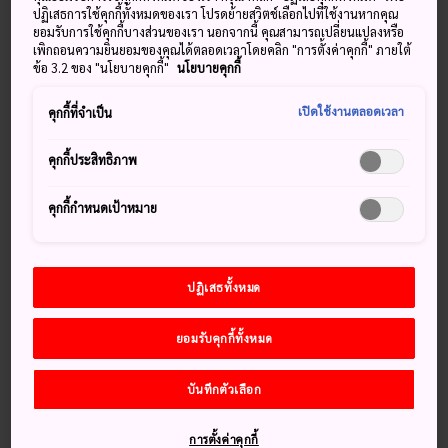
เอโดะ (ค.ศ.1603-ค.ศ.1867)ภายใต้การปกครองของตระกูลโมริ
ปฏิเสธการใช้คุกกี้ทั้งหมดของเรา โปรดย้ายสวิตช์เลือกไปที่ใช้งานหากคุณ
ยอมรับการใช้คุกกี้บางส่วนของเรา นอกจากนี้ คุณสามารถเปลี่ยนแปลงหรือ
เพิกถอนความยินยอมของคุณได้ตลอดเวลาโดยคลิก "การตั้งค่าคุกกี้" ภายใต้
ข้อ 3.2 ของ "นโยบายคุกกี้"
นโยบายคุกกี้
พลาดไม่ได้
เปิดใช้งานตลอดเวลา
คุกกี้ที่จำเป็น
ชมปลาคาร์ปและเต่าว่ายน้ำในคูน้ำของปราสาท
คุกกี้ประสิทธิภาพ
เดินขึ้นไปยังยอดซากปราสาทฮะงิ เพื่อชมทิวทัศน์
คุกกี้กำหนดเป้าหมาย
สำรวจสวนสาธารณะชิซุกิที่ล้อมอยู่รอบซากปราสาท
ฮะงิ
ปฏิเสธทั้งหมด
วิธีการเดินทาง
ยอมรับคุกกี้ทั้งหมด
ปราสาทแห่งนี้ตั้งอยู่ห่างจากสถานีฮิงาชิ-ฮะงิโดยใช้เวลานั่ง
บันทึกตัวเลือก
แท็กซี่เพียงไม่นาน หรือคุณจะขึ้นรถบัสสายฮางิจุนคังมารูบัส
เวสท์รูทไปลงที่ป้ายฮะงิ-โจ-อะโต/ชิซุกิโคเอ็นอิริงูจิก็ได้ นอกจากนี้
การตั้งค่าคุกกี้