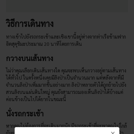
วิธีการเดินทาง
ทางเข้าไปยังรถกระเช้าและเชิงเขานี้อยู่ห่างจากท่าเรือข้ามฟาก
อิตสุคุชิมะประมาณ 20 นาทีโดยการเดิน
กวางบนเส้นทาง
ไม่ว่าคุณเลือกเดินเส้นทางใด คุณจะพบเห็นกวางอยู่ตามเส้นทาง
ได้ทั่วไป ในครั้งหนึ่งเคยมีลิงป่าเป็นจำนวนมาก แต่หลังจากที่มี
จำนวนลิงป่าเพิ่มมากขึ้นอย่างมาก ลิงป่าหลายตัวได้ถูกย้ายไปยัง
สวนลิงบนแผ่นดินใหญ่ คุณยังสามารถมองเห็นลิงป่าได้บ้างแต่
ค่อนข้างเป็นไปได้ยากในขณะนี้
นั่งรถกระเช้า
หากคุณไม่ต้องการที่จะเดินมากนัก มีรถกระเช้าที่จะพาคุณไปใกล้
×
กับยอดเขา รถกระเช้านี้มอบทิวทัศน์ทางอากาศที่งดงามของป่า