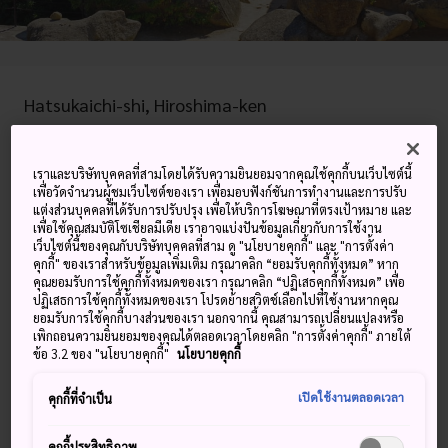
Hatsukaichi-shi, Hiroshima-ken
ดูบน Google Maps
เราและบริษัทบุคคลที่สามโดยได้รับความยินยอมจากคุณใช้คุกกี้บนเว็บไซต์นี้
ดูข้อมูลการต่อเครื่องบิน
เพื่อวัดจำนวนผู้ชมเว็บไซต์ของเรา เพื่อมอบฟังก์ชันการทำงานและการปรับ
แต่งส่วนบุคคลที่ได้รับการปรับปรุง เพื่อให้บริการโฆษณาที่ตรงเป้าหมาย และ
เพื่อใช้คุณสมบัติโซเชียลมีเดีย เราอาจแบ่งปันข้อมูลเกี่ยวกับการใช้งาน
เว็บไซต์นี้ของคุณกับบริษัทบุคคลที่สาม ดู "นโยบายคุกกี้" และ "การตั้งค่า
คำสำคัญ
แผนที่
คุกกี้" ของเราสำหรับข้อมูลเพิ่มเติม กรุณาคลิก “ยอมรับคุกกี้ทั้งหมด” หาก
คุณยอมรับการใช้คุกกี้ทั้งหมดของเรา กรุณาคลิก “ปฏิเสธคุกกี้ทั้งหมด” เพื่อ
ปฏิเสธการใช้คุกกี้ทั้งหมดของเรา โปรดย้ายสวิตช์เลือกไปที่ใช้งานหากคุณ
ยอมรับการใช้คุกกี้บางส่วนของเรา นอกจากนี้ คุณสามารถเปลี่ยนแปลงหรือ
ภูเขาอันเป็นที่ตั้งของผาสูงและป่ายุค
เพิกถอนความยินยอมของคุณได้ตลอดเวลาโดยคลิก "การตั้งค่าคุกกี้" ภายใต้
ข้อ 3.2 ของ "นโยบายคุกกี้"
นโยบายคุกกี้
บรรพกาล
เปิดใช้งานตลอดเวลา
คุกกี้ที่จำเป็น
มีเส้นทางเดินสามเส้นทางที่คุณสามารถเลือกได้เพื่อเดินขึ้นไป
บนภูเขามิเซนบนเกาะ
มิยะจิมะ
แต่ละเส้นทางจะใช้เวลา
คุกกี้ประสิทธิภาพ