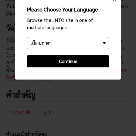
ทึบนี้ซึ่งรายล้อมภูเขาและเป็นวิธีที่สงบอย่างยิ่งในการเดินทางไป
Please Choose Your Language
ยังยอดเขา
Browse the JNTO site in one of
วัดไดโชอิน
multiple languages
วัดไดโชอินเป็นที่เชื่อกันว่าถูกสร้างโดยพระโคโบ ไดชิ มีศาลา
และสิ่งก่อสร้างอื่นๆ จำนวนมากที่อยู่บนเส้นทางขึ้นภูเขานี้ แต่
โปรดอย่าลืมที่จะชมไรคาโดะซึ่งมีเปลวไฟแห่งจิตวิญญาณอยู่
Continue
ภายในนั้น เปลวไฟซึ่งจุดโดยพระโคโบ ไดชิเองนั้นลุกโชตช่วง
ตั้งแต่นั้นเป็นต้นมาและยังถูกใช้เพื่อจุดไฟแห่งสันติภาพที่
สวน
สันติภาพ
ใน
ฮิโรชิมะ
ด้วย
คำสำคัญ
ธรรมชาติ
ภูเขา
คำแนะนำสำหรับคุณ