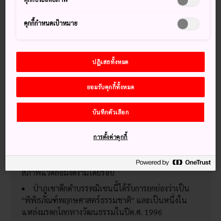
ประมาณ 1 ชั่วโมงครึ่ง ถึง 2 ชั่วโมงโดยขึ้นอยู่กับความสามารถ
ของคุณ เส้นทางไดโชอินนี้เป็นเส้นทางที่เดินสบายที่สุดและมี
คุกกี้กำหนดเป้าหมาย
ทิวทัศน์ที่งดงาม ส่วนเส้นทางโมมิจิดะนิเป็นเส้นทางที่เหมาะ
สำหรับผู้ที่พึ่งเริ่มต้นและเป็นวิธีที่ดีในการที่จะได้เพลิดเพลินไป
กับความงามตามฤดูกาลของภูเขา เส้นทางที่ท้าทายที่สุดมีหิน
ปฏิเสธทั้งหมด
ขนาดใหญ่จำนวนมากและสามารถสำรวจป่าดึกดำบรรพ์บนยอด
เขา โดยมีสิ่งที่โดดเด่นได้แก่ ถ้ำอิวายะ ไดชิ ซึ่งว่ากันว่าพระโคโบ
ไดชิผู้มีชื่อเสียงเคยมาเยี่ยมชม และหน้าผาสูง 80 เมตร
ยอมรับคุกกี้ทั้งหมด
บันทึกตัวเลือก
พลาดไม่ได้
การตั้งค่าคุกกี้
หอดูดาวชิชิอิวะที่มีทิวทัศน์อันงดงามของเกาะและ
สภาพแวดล้อมงดงามโดยรอบ
ป่าภูเขาดึกดำบรรพมิเซนนี้ได้รับการยกย่องว่าเป็น
"พิพิธภัณฑ์พฤกษศาสตร์ธรรมชาติ" และเป็นหนึ่งใน
แหล่งมรดกโลกทางวัฒนธรรมในปีค.ศ. 1996