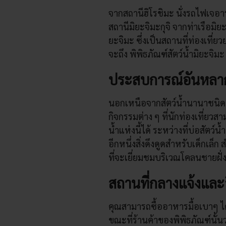
จากสถานีฮิโรชิมะ นั่งรถไฟเจอา
สถานีมิยะจิมะกุจิ จากท่าเรือมิยะจ
ยะจิมะ ซึ่งเป็นสถานที่ท่องเที่ยว
จะถึง พิพิธภัณฑ์สัตว์น้ำมิยะจิมะ
ประสบการณ์อันหลาก
นอกเหนือจากสัตว์น้ำนานาชนิดที่
กิจกรรมต่าง ๆ ที่นักท่องเที่ยวสา
น้ำแห่งนี้ได้ ระหว่างที่บ่อสัตว์
อีกหนึ่งสิ่งดึงดูดสำหรับเด็กเล
ที่จะเยี่ยมชมบริเวณโคลนชายฝั่
สถานที่กลางแจ้งและอ
คุณสามารถซื้ออาหารมื้อเบาๆ ได้
ขณะที่ร้านค้าของพิพิธภัณฑ์นั