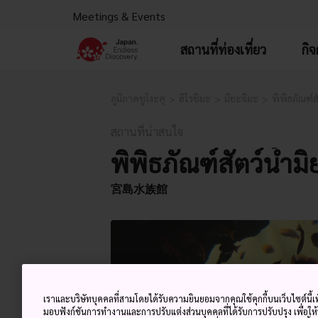
Meetings & Events
สถานที่ท่องเที่ยว
กิ
ภูมิภาคชูโงะคุ
ฮิโรชิมะ
มิยะจิมะ
พิพิธภัณฑ์ส
สถานที่น่าสนใจ
พิพิธภัณฑ์สัตว์น้ำม
宮島水族館
เราและบริษัทบุคคลที่สามโดยได้รับความยินยอมจากคุณใช้คุกกี้บนเว็บไซต์นี้เพ
มอบฟังก์ชันการทำงานและการปรับแต่งส่วนบุคคลที่ได้รับการปรับปรุง เพื่อให