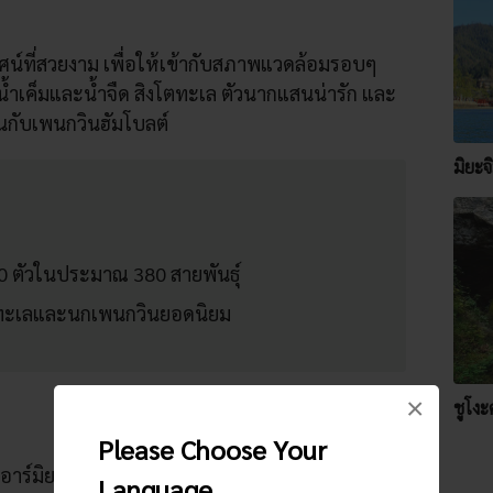
ทัศน์ที่สวยงาม เพื่อให้เข้ากับสภาพแวดล้อมรอบๆ
ว์น้ำเค็มและน้ำจืด สิงโตทะเล ตัวนากแสนน่ารัก และ
่นกับเพนกวินฮัมโบลต์
มิยะจ
0 ตัวในประมาณ 380 สายพันธุ์
ตทะเลและนกเพนกวินยอดนิยม
×
ชูโงะค
Please Choose Your
อาร์มิยะจิมะกุจิ หรือสถานีฮิโรเดนมิยะจิมะกุจิ
Language