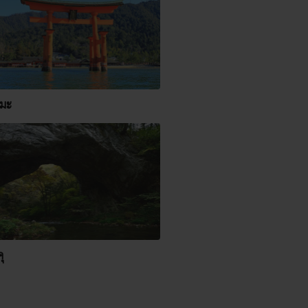
ิมะ
ุ