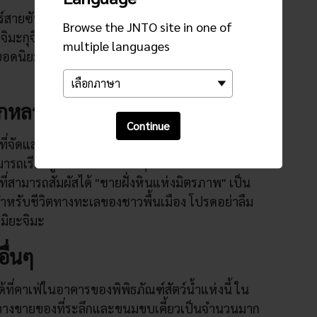
ร์สายซันโย ซึ่งจะใช้เวลาประมาณ 25 นาทีไปยัง
Browse the JNTO site in one of
ิมะกุจิให้นั่งเฟอร์รี่เป็นเวลา 10 นาทีไปยังท่าเรือมิ
multiple languages
ยอดนิยมที่อยู่ใกล้เคียง จากตรงนั้นเดินอีก 25 นาทีก็
หลายให้คุณสัมผัส
Continue
จัดแสดงแล้ว ที่ห้องปฏิบัติการเซโตะอุจิยังมี
มารถเรียนรู้เกี่ยวกับสัตว์ต่าง ๆ ภายในพิพิธภัณฑ์สัตว์
น้ำที่สามารถสัมผัสได้ "ชายฝั่งหินแห่งมิตรภาพ" เป็น
็ก สำหรับชีวิตทางทะเลของชาวพื้นเมือง โปรดอย่าลืม
งมิยะจิมะ
ื่นๆ
ที่คาเฟ่ในอาคารของพิพิธภัณฑ์สัตว์น้ำแห่งนี้ ใน
้นวางขายของที่ระลึกและขนมขบเคี้ยวเป็นจำนวนมาก