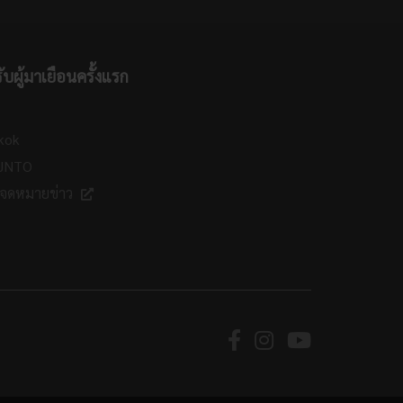
ับผู้มาเยือนครั้งแรก
kok
 JNTO
กจดหมายข่าว