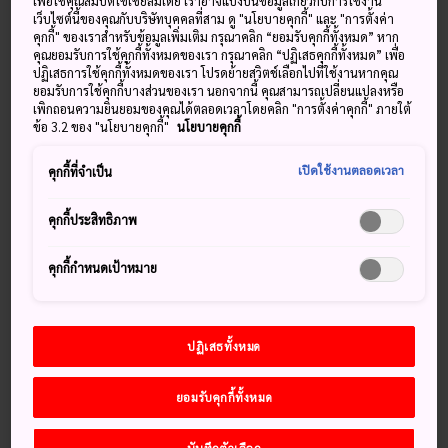
เพื่อใช้คุณสมบัติโซเชียลมีเดีย เราอาจแบ่งปันข้อมูลเกี่ยวกับการใช้งาน
ไว้อย่างดี โดยครั้งหนึ่งเคยเป็นบ้านพักตากอากาศของราชวงศ์
เว็บไซต์นี้ของคุณกับบริษัทบุคคลที่สาม ดู "นโยบายคุกกี้" และ "การตั้งค่า
คุกกี้" ของเราสำหรับข้อมูลเพิ่มเติม กรุณาคลิก “ยอมรับคุกกี้ทั้งหมด” หาก
คุณยอมรับการใช้คุกกี้ทั้งหมดของเรา กรุณาคลิก “ปฏิเสธคุกกี้ทั้งหมด” เพื่อ
ปฏิเสธการใช้คุกกี้ทั้งหมดของเรา โปรดย้ายสวิตช์เลือกไปที่ใช้งานหากคุณ
ยอมรับการใช้คุกกี้บางส่วนของเรา นอกจากนี้ คุณสามารถเปลี่ยนแปลงหรือ
พลาดไม่ได้
เพิกถอนความยินยอมของคุณได้ตลอดเวลาโดยคลิก "การตั้งค่าคุกกี้" ภายใต้
ข้อ 3.2 ของ "นโยบายคุกกี้"
นโยบายคุกกี้
ห้องที่ได้รับการอนุรักษ์อย่างดีและทางเดินในที่ร่ม
เปิดใช้งานตลอดเวลา
คุกกี้ที่จำเป็น
สวนภูมิทัศน์ที่มีการตกแต่งอย่างพิถีพิถันที่มีสภาพ
เหมือนเมื่อ 100 ปีก่อน
คุกกี้ประสิทธิภาพ
ทำความเข้าใจอิทธิพลตะวันตกที่ส่งผลต่อวัฒนธรรม
และการออกแบบในญี่ปุ่นในช่วงพัฒนา
คุกกี้กำหนดเป้าหมาย
ปฏิเสธทั้งหมด
เกร็ดน่าสนใจ
ยอมรับคุกกี้ทั้งหมด
อาคารสร้างเสร็จในปี ค.ศ.1887
ห้องโถงกลางใหญ่เป็นตัวอย่างที่ชัดเจนของสถาปัตยกรรม