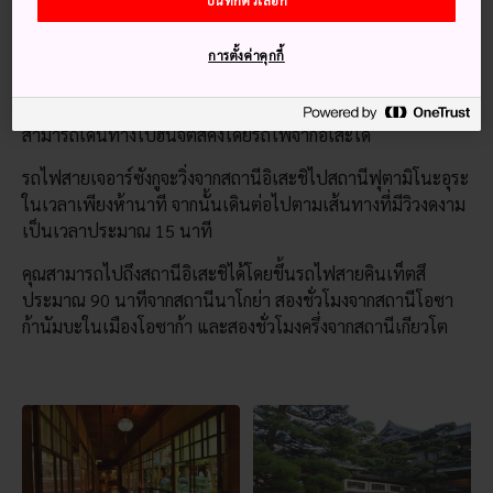
บันทึกตัวเลือก
แบบโชอินที่โด่งดังในช่วงยุคโมโมยามะ (ค.ศ.1573 - ค.ศ.1603)
การตั้งค่าคุกกี้
วิธีการเดินทาง
สามารถเดินทางไปฮินจิตสึคังโดยรถไฟจากอิเสะได้
รถไฟสายเจอาร์ซังกูจะวิ่งจากสถานีอิเสะชิไปสถานีฟุตามิโนะอุระ
ในเวลาเพียงห้านาที จากนั้นเดินต่อไปตามเส้นทางที่มีวิวงดงาม
เป็นเวลาประมาณ 15 นาที
คุณสามารถไปถึงสถานีอิเสะชิได้โดยขึ้นรถไฟสายคินเท็ตสึ
ประมาณ 90 นาทีจากสถานีนาโกย่า สองชั่วโมงจากสถานีโอซา
ก้านัมบะในเมืองโอซาก้า และสองชั่วโมงครึ่งจากสถานีเกียวโต