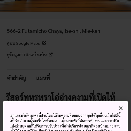
566-2 Futamicho Chaya, Ise-shi, Mie-ken
ดูบน Google Maps
ดูข้อมูลการต่อเครื่องบิน
คำสำคัญ
แผนที่
รีสอร์ทหรูหราโอ่อ่างดงามที่เปิดให้
บริการแก่สาธารณะ
เราและบริษัทบุคคลที่สามโดยได้รับความยินยอมจากคุณใช้คุกกี้บนเว็บไซต์นี้
ใกล้กับ
ศาลเจ้าอิเสะจิงกู
และ
เเมะโอโตะอิวะ
หรือ “หิน
เพื่อวัดจำนวนผู้ชมเว็บไซต์ของเรา เพื่อมอบฟังก์ชันการทำงานและการปรับ
แต่งส่วนบุคคลที่ได้รับการปรับปรุง เพื่อให้บริการโฆษณาที่ตรงเป้าหมาย และ
แต่งงาน” จะมีฮินจิตสึคังซึ่งเป็นโรงแรมญี่ปุ่นที่ได้รับการอนุรักษ์