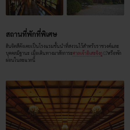
สถานที่พักที่พิเศษ
ฮินจิตสึคังเคยเป็นโรงแรมชั้นนำที่สงวนไว้สำหรับราชวงศ์และ
บุคคลมีฐานะ เมื่อเดินทางมาสักการะ
ศาลเจ้าอิเสะจิงกู
หรือพัก
ผ่อนในละแวกนี้