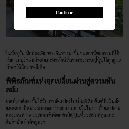
Continue
ในปัจจุบัน นักท่องเที่ยวจะเดินทางมาชื่นชมสถาปัตยกรรมที่ได้
รับการอนุรักษ์อย่างดีและทิวทัศน์ที่สวยงาม สวนญี่ปุ่นได้ถูกดูแล
รักษาให้มีสภาพดีเลิศ
พิพิธภัณฑ์แห่งยุคเปลี่ยนผ่านสู่ความทัน
สมัย
เกสท์เฮาส์สองชั้นได้รับการดัดแปลงไปเป็นพิพิธภัณฑ์ที่เน้นจัด
แสดงสถาปัตยกรรมและการออกแบบภายในในช่วงตั้งแต่ปลาย
ศตวรรษที่ 19 ประกอบกับหัตถศิลป์ญี่ปุ่นที่ประณีตที่สุดและ
สินค้านำเข้าที่หรูหรา