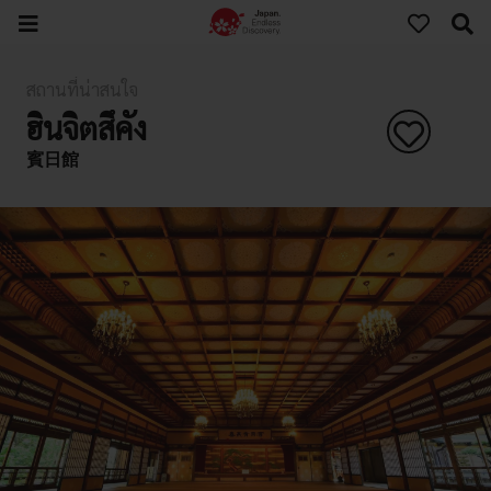
สถานที่น่าสนใจ
ฮินจิตสึคัง
賓日館