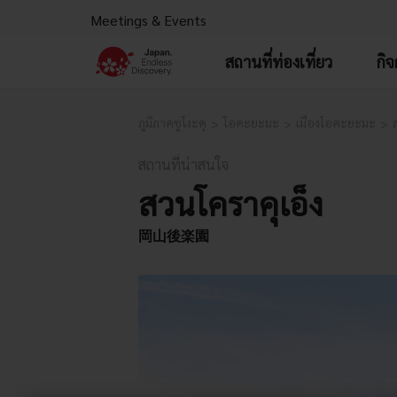
Meetings & Events
สถานที่ท่องเที่ยว
กิ
ภูมิภาคชูโงะคุ
โอคะยะมะ
เมืองโอคะยะมะ
สถานที่น่าสนใจ
สวนโคราคุเอ็ง
岡山後楽園