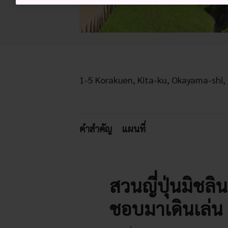
1-5 Korakuen, Kita-ku, Okayama-shi
คำสำคัญ
แผนที่
สวนญี่ปุ่นมิชลิ
ชอบมาเดินเล่น