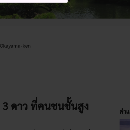
, Okayama-ken
น 3 ดาว ที่คนชนชั้นสูง
คำแ