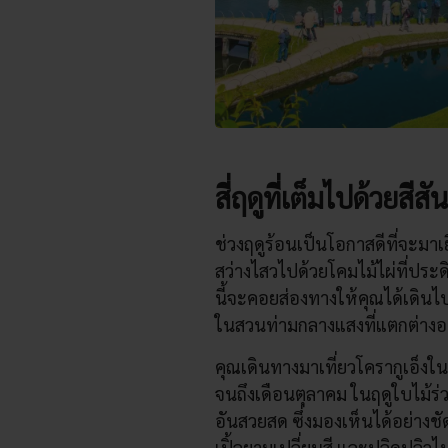
สี่ฤดูที่เต็มไปด้วยสี
ช่วงฤดูร้อนเป็นโอกาสดีที่จะมา
สว่างไสวไปด้วยโคมไม้ไผ่ที่ประดิ
นี้จะคอยส่องทางให้คุณได้เดินไปท
ในสวนท่ามกลางแสงที่แตกต่าง
คุณเดินทางมาเที่ยวโครากูเอ็งใ
จนถึงเดือนตุลาคม ในฤดูใบไม้ร่ว
อันสวยสด ซึ่งมองเห็นได้อย่างชั
เปิ้ลยามเปลี่ยนสี และปลิดปลิวไ