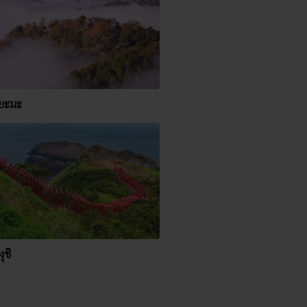
ยะมะ
ุชิ