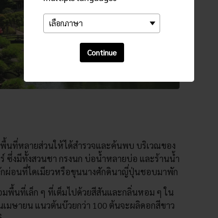
Continue
ีพื้นที่หลายส่วนให้ได้สำรวจและค้นพบ บริเวณของ
์ ซึ่งมีทั้งสวนชา กรงนก บ่อน้ำหลายบ่อ และร้านน้ำ
ักผ่อนที่ไดเมียวหรือขุนนางศักดินาญี่ปุ่นชอบมาพัก
พื้นที่เล็ก ๆ ที่เต็มไปด้วยสีสันและกลิ่นหอม ๆ ใน
อนเมษายน แนวต้นบ๊วยกว่า 100 ต้นจะผลิดอกสีขาว