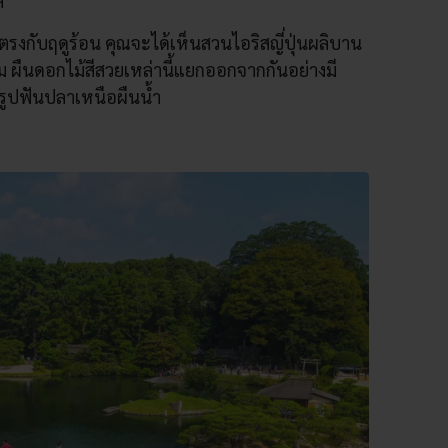
ิ
งตรงกับฤดูร้อน คุณจะได้เห็นสวนไอริสญี่ปุ่นผลิบาน
าม ผืนดอกไม้สีสวยเหล่านี้แยกออกจากกันอย่างมี
รูปฟันปลาเหนือผืนน้ำ