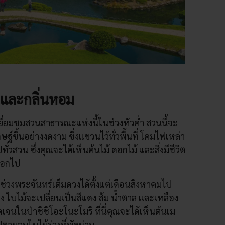
สันและกลิ่นหอม
เยี่ยมชมสวนสาธารณะแห่งนี้ในช่วงหัวค่ำ สวนนี้จะ
ษฐ์ขึ้นอย่างงดงาม ซึ่งแขวนไว้ทั่วพื้นที่ โคมไฟเหล่า
ั่วสวน ซึ่งคุณจะได้เห็นต้นไม้ ดอกไม้ และสิ่งมีชีวิต
ออกไป
นช่วงพระจันทร์เต็มดวงได้ตั้งแต่เดือนสิงหาคมไป
ง ใบไม้จะเปลี่ยนเป็นสีแดง ส้ม น้ำตาล และเหลือง
ดเจนในป่าชิชิโอะโนะโมริ ที่นี่คุณจะได้เห็นต้นเม
ปตามลมใบไม้ร่วงที่พัดผ่าน