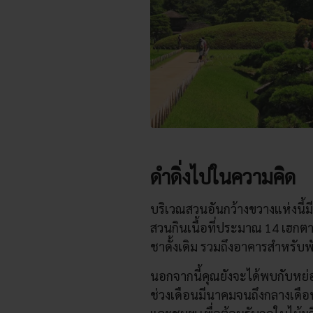
ดำดิ่งไปในความคิด
บริเวณสวนอันกว้างขวางแห่งนี้ม
สวนกินเนื้อที่ประมาณ 14 เฮกตาร
ชาดั้งเดิม รวมถึงอาคารสำหรับพ
นอกจากนี้คุณยังจะได้พบกับหย่อม
ช่วงเดือนมีนาคมจนถึงกลางเดื