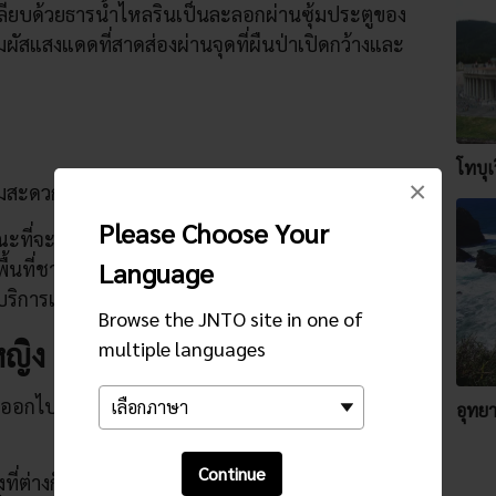
เลียบด้วยธารน้ำไหลรินเป็นละลอกผ่านซุ้มประตูของ
ัมผัสแสงแดดที่สาดส่องผ่านจุดที่ผืนป่าเปิดกว้างและ
โทบุเ
×
มสะดวกสบายในการเดินทางไปเยือนน้ำตกแห่งนี้
Please Choose Your
ณะที่จะพาคุณไปยังน้ำตกดันเกียว-โนะ-ทาคิ ป้ายรถ
Language
้นที่ชายฝั่งมากกว่า 5 กิโลเมตร วิธีที่เหมาะที่สุดเมื่อ
บริการเช่ารถยนต์หรือจักรยาน
Browse the JNTO site in one of
ญิง
multiple languages
ยู่ออกไปทางซ้ายมีชื่อว่าเมดะกิและถือว่าเป็นเพศ
อุทย
Continue
งที่ต่างก็แข่งขันในแบบฉบับของตัวเองค่อนข้างมีชื่อ