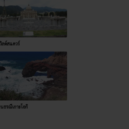
วิลด์สแควร์
านธรณีเกาะโอกิ