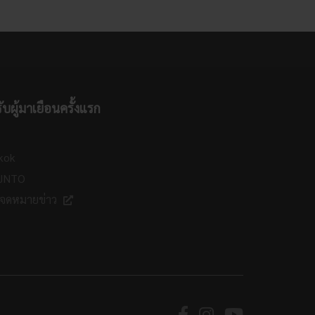
ับผู้มาเยือนครั้งแรก
kok
 JNTO
กจดหมายข่าว