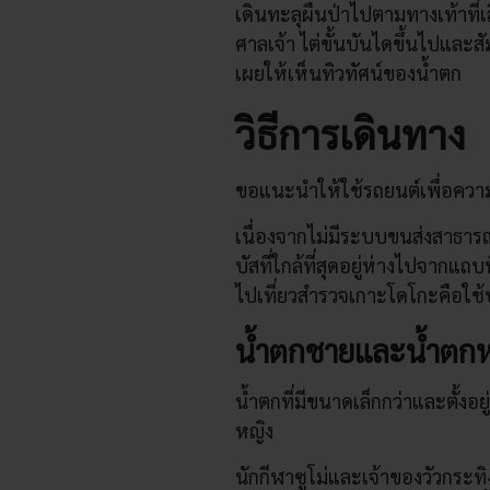
เดินทะลุผืนป่าไปตามทางเท้าที่
ศาลเจ้า ไต่ขั้นบันไดขึ้นไปและส
เผยให้เห็นทิวทัศน์ของน้ำตก
วิธีการเดินทาง
ขอแนะนำให้ใช้รถยนต์เพื่อควา
เนื่องจากไม่มีระบบขนส่งสาธาร
บัสที่ใกล้ที่สุดอยู่ห่างไปจากแถบพื
ไปเที่ยวสำรวจเกาะโดโกะคือใช้
น้ำตกชายและน้ำตกห
น้ำตกที่มีขนาดเล็กกว่าและตั้งอ
หญิง
นักกีฬาซูโม่และเจ้าของวัวกระทิ