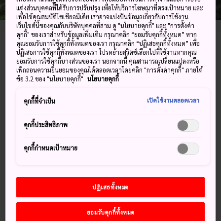
แต่งส่วนบุคคลที่ได้รับการปรับปรุง เพื่อให้บริการโฆษณาที่ตรงเป้าหมาย และ
เพื่อใช้คุณสมบัติโซเชียลมีเดีย เราอาจแบ่งปันข้อมูลเกี่ยวกับการใช้งาน
เว็บไซต์นี้ของคุณกับบริษัทบุคคลที่สาม ดู "นโยบายคุกกี้" และ "การตั้งค่า
คุกกี้" ของเราสำหรับข้อมูลเพิ่มเติม กรุณาคลิก “ยอมรับคุกกี้ทั้งหมด” หาก
คุณยอมรับการใช้คุกกี้ทั้งหมดของเรา กรุณาคลิก “ปฏิเสธคุกกี้ทั้งหมด” เพื่อ
425 Koyasan, Koya-cho, Ito-gun, Wakayama-ken
ปฏิเสธการใช้คุกกี้ทั้งหมดของเรา โปรดย้ายสวิตช์เลือกไปที่ใช้งานหากคุณ
ยอมรับการใช้คุกกี้บางส่วนของเรา นอกจากนี้ คุณสามารถเปลี่ยนแปลงหรือ
เพิกถอนความยินยอมของคุณได้ตลอดเวลาโดยคลิก "การตั้งค่าคุกกี้" ภายใต้
ดูบน Google Maps
ข้อ 3.2 ของ "นโยบายคุกกี้"
นโยบายคุกกี้
ดูข้อมูลการต่อเครื่องบิน
เปิดใช้งานตลอดเวลา
คุกกี้ที่จำเป็น
คุกกี้ประสิทธิภาพ
คำสำคัญ
แผนที่
คุกกี้กำหนดเป้าหมาย
คำสำคัญ
ปฏิเสธทั้งหมด
ประวัติ
วัด
วัดและศาลเจ้า
ยอมรับคุกกี้ทั้งหมด