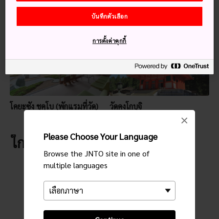
บันทึกตัวเลือก
คำแนะนำสำหรับคุณ
การตั้งค่าคุกกี้
โคยะซัง ชุคุโบ (พักแรมที่วัด)
วัดคงโกบุจิ
×
Please Choose Your Language
ใกล้กับ วัดคงโกซังไมอิง
Browse the JNTO site in one of
multiple languages