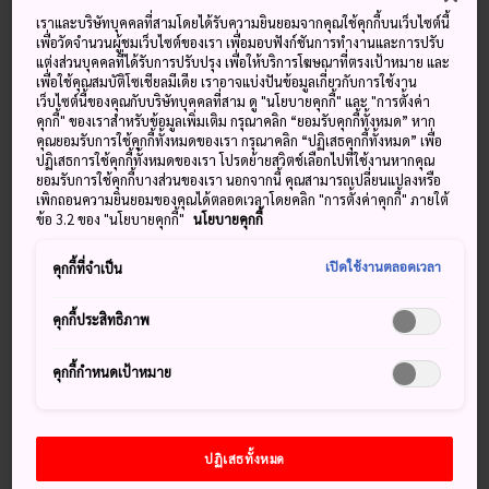
สัมผัสเสน่ห์ของวัดที่งดงามไปพร้อม ๆ กับบรรยากาศป่าไม้รกทึบ
เราและบริษัทบุคคลที่สามโดยได้รับความยินยอมจากคุณใช้คุกกี้บนเว็บไซต์นี้
บนภูเขา
เพื่อวัดจำนวนผู้ชมเว็บไซต์ของเรา เพื่อมอบฟังก์ชันการทำงานและการปรับ
แต่งส่วนบุคคลที่ได้รับการปรับปรุง เพื่อให้บริการโฆษณาที่ตรงเป้าหมาย และ
เพื่อใช้คุณสมบัติโซเชียลมีเดีย เราอาจแบ่งปันข้อมูลเกี่ยวกับการใช้งาน
เว็บไซต์นี้ของคุณกับบริษัทบุคคลที่สาม ดู "นโยบายคุกกี้" และ "การตั้งค่า
คุกกี้" ของเราสำหรับข้อมูลเพิ่มเติม กรุณาคลิก “ยอมรับคุกกี้ทั้งหมด” หาก
พลาดไม่ได้
คุณยอมรับการใช้คุกกี้ทั้งหมดของเรา กรุณาคลิก “ปฏิเสธคุกกี้ทั้งหมด” เพื่อ
ปฏิเสธการใช้คุกกี้ทั้งหมดของเรา โปรดย้ายสวิตช์เลือกไปที่ใช้งานหากคุณ
ยอมรับการใช้คุกกี้บางส่วนของเรา นอกจากนี้ คุณสามารถเปลี่ยนแปลงหรือ
เจดีย์ห้าชั้นที่เล็กที่สุดในญี่ปุ่น
เพิกถอนความยินยอมของคุณได้ตลอดเวลาโดยคลิก "การตั้งค่าคุกกี้" ภายใต้
ข้อ 3.2 ของ "นโยบายคุกกี้"
นโยบายคุกกี้
สำรวจป่ารอบวัด
เปิดใช้งานตลอดเวลา
คุกกี้ที่จำเป็น
ทริปท่องเที่ยวไป “โคยะซังสำหรับสตรี”
คุกกี้ประสิทธิภาพ
คุกกี้กำหนดเป้าหมาย
วิธีการเดินทาง
วัดมุโรจิตั้งอยู่ในพื้นที่ห่างไกลทางตะวันตกของ
จังหวัดนารา
ใน
ปฏิเสธทั้งหมด
เขตที่ติดกับ
จังหวัดมิเอะ
วิธีเดินทางไปวัดมุโรจิที่ง่ายที่สุดจะ