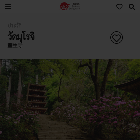
ประวัติ
วัดมุโรจิ
室生寺