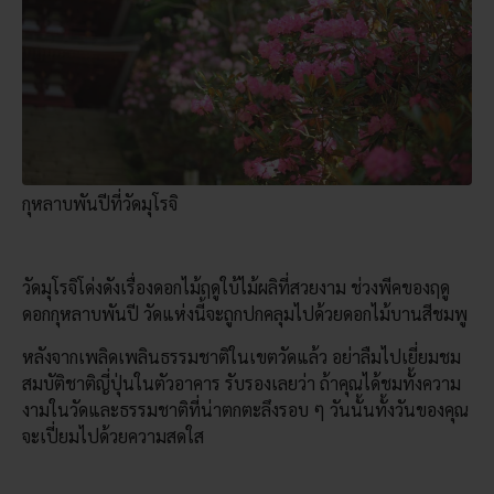
กุหลาบพันปีที่วัดมุโรจิ
วัดมุโรจิโด่งดังเรื่องดอกไม้ฤดูใบ้ไม้ผลิที่สวยงาม ช่วงพีคของฤดู
ดอกกุหลาบพันปี วัดแห่งนี้จะถูกปกคลุมไปด้วยดอกไม้บานสีชมพู
หลังจากเพลิดเพลินธรรมชาติในเขตวัดแล้ว อย่าลืมไปเยี่ยมชม
สมบัติชาติญี่ปุ่นในตัวอาคาร รับรองเลยว่า ถ้าคุณได้ชมทั้งความ
งามในวัดและธรรมชาติที่น่าตกตะลึงรอบ ๆ วันนั้นทั้งวันของคุณ
จะเปี่ยมไปด้วยความสดใส