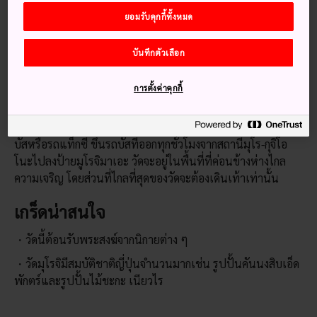
ต้องเดินทางจากเกียวโตหรือโอซาก้าผ่านทางสถานีมุโร-กุจิโอโนะ
ยอมรับคุกกี้ทั้งหมด
ด้วยรถไฟสายคินเท็ตสึ
จากเกียวโต ให้ขึ้นรถไฟยามาโตะยางิ (รถไฟด่วนพิเศษ) สายคิน
บันทึกตัวเลือก
เท็ตสึ ใช้เวลาเดินทางหนึ่งชั่วโมง 20 นาที จากโอซาก้า ให้ขึ้นรถ
ไฟสายคินเท็ตสึโอซาก้าจากสถานีอุเอะฮงมะจิไปสถานีมุโร-กุจิโอ
การตั้งค่าคุกกี้
โนะ ใช้เวลาเดินทางหนึ่งชั่วโมง
คุณสามารถเดินทางจากสถานีมุโร-กุจิโอโนะไปวัดมุโรจิได้ด้วยรถ
บัสหรือรถแท็กซี่ ขึ้นรถบัสที่ออกทุกชั่วโมงจากสถานีมุโร-กุจิโอ
โนะไปลงป้ายมูโรจิมาเอะ วัดจะอยู่ในพื้นที่ที่ค่อนข้างห่างไกล
ความเจริญ โดยส่วนที่ไกลที่สุดของวัดจะต้องเดินเท้าเท่านั้น
เกร็ดน่าสนใจ
วัดนี้ต้อนรับพระสงฆ์จากนิกายต่าง ๆ
วัดมุโรจิมีสมบัติชาติญี่ปุ่นจำนวนมากเช่น รูปปั้นคันนงสิบเอ็ด
พักตร์และรูปปั้นไม้ชะกะ เนียวไร