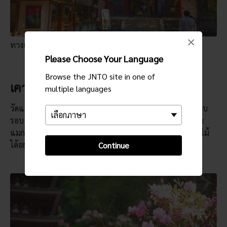
×
ทางเข้าวัดมุโรจิในฤดูใบไม้ร่วง
Please Choose Your Language
Browse the JNTO site in one of
เคารพธรรมชาติ
multiple languages
วัดแห่งนี้เหมาะไปใช้ชีวิตแนบชิดและชื่นชมธรรมชาติ ป่าทึบ
รอบ ๆ มีเสน่ห์ทำให้ผู้เยี่ยมชมตราตรึงใจ เมื่อคุณมองไปตาม
แมกไม้ คุณก็จะสังเกตเห็นตัวอาคารไม้ของวัดกลมกลืนกับป่าไม้
ได้อย่างงดงาม
Continue