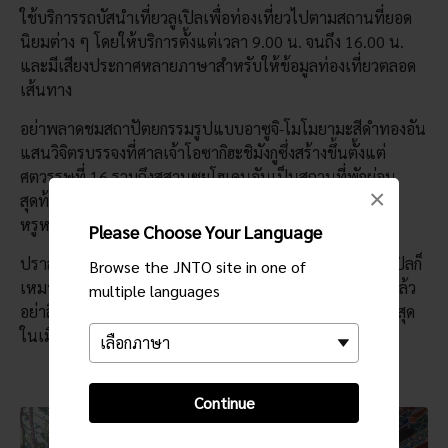
ใช้บริการรถบัสนำเที่ยวลูเปิลเพื่อท่องเที่ยวไปตามสถานที่ยอด
นิยมต่าง ๆ โดยให้บริการตั้งแต่เวลา 9.00 น. จนถึง 16.00 น.
และมีเสียงประกาศหลายภาษาสำหรับให้ข้อมูลท่องเที่ยวตลอด
เส้นทาง
อย่าพลาดชมสถาปัตยกรรมรูปแบบอาซูจิ-โมโมยามะสีดำทองอัน
แสนวิจิตรบรรจงที่ศาลเจ้าโอซากิฮะชิมังกูซึ่งสร้างขึ้นตั้งแต่
ศตวรรษที่ 16 รวมถึงสุสานซุยโฮเดนอันเป็นสถานที่พักผ่อน
×
สุดท้ายของดาเตะ มาซามูเนะ ศาลเจ้าแห่งนี้แสดงถึงความ
หรูหราของหัวหน้าซามูไร
Please Choose Your Language
ปราสาทอะโอบะและโบราณสถานที่อยู่ในเส้นทางเดินรถลูเปิลก็
Browse the JNTO site in one of
เหมาะสำหรับการแวะเที่ยวเช่นกัน หลังจากเที่ยวรอบเมืองแล้ว
multiple languages
อย่าลืมไปชิมร้านอาหารใกล้ ๆ และดื่มด่ำกับทิวทัศน์ที่สวยที่สุด
ในเมือง
Continue