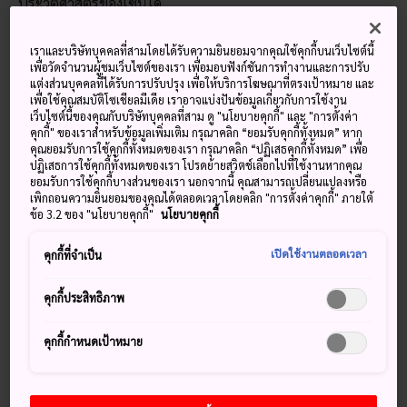
ประวัติศาสตร์ของเซ็นได
เราและบริษัทบุคคลที่สามโดยได้รับความยินยอมจากคุณใช้คุกกี้บนเว็บไซต์นี้
เพื่อวัดจำนวนผู้ชมเว็บไซต์ของเรา เพื่อมอบฟังก์ชันการทำงานและการปรับ
พลาดไม่ได้
แต่งส่วนบุคคลที่ได้รับการปรับปรุง เพื่อให้บริการโฆษณาที่ตรงเป้าหมาย และ
เพื่อใช้คุณสมบัติโซเชียลมีเดีย เราอาจแบ่งปันข้อมูลเกี่ยวกับการใช้งาน
เว็บไซต์นี้ของคุณกับบริษัทบุคคลที่สาม ดู "นโยบายคุกกี้" และ "การตั้งค่า
คุกกี้" ของเราสำหรับข้อมูลเพิ่มเติม กรุณาคลิก “ยอมรับคุกกี้ทั้งหมด” หาก
ขึ้นรถบัสชมเมืองลูเปิลที่จะพาคุณไปเพลิดเพลินกับ
คุณยอมรับการใช้คุกกี้ทั้งหมดของเรา กรุณาคลิก “ปฏิเสธคุกกี้ทั้งหมด” เพื่อ
สถานที่ท่องเที่ยวสำคัญต่าง ๆ
ปฏิเสธการใช้คุกกี้ทั้งหมดของเรา โปรดย้ายสวิตช์เลือกไปที่ใช้งานหากคุณ
ยอมรับการใช้คุกกี้บางส่วนของเรา นอกจากนี้ คุณสามารถเปลี่ยนแปลงหรือ
ลองลิ้นวัวย่าง หรือกิวทัง อาหารจานเด็ดประจำเมือง
เพิกถอนความยินยอมของคุณได้ตลอดเวลาโดยคลิก "การตั้งค่าคุกกี้" ภายใต้
ชมสถาปัตยกรรมชั้นครูที่สร้างขึ้นด้วยฝีมือของดาเตะ
ข้อ 3.2 ของ "นโยบายคุกกี้"
นโยบายคุกกี้
มาซามูเนะ ขุนนางศักดินาผู้ก่อตั้งเมืองนี้
เปิดใช้งานตลอดเวลา
คุกกี้ที่จำเป็น
คุกกี้ประสิทธิภาพ
วิธีการเดินทาง
คุกกี้กำหนดเป้าหมาย
เดินทางจากโตเกียวมาเซ็นไดได้อย่างง่ายดายด้วยรถไฟชินคัง
เซ็นหรือรถบัสไฮเวย์ ไม่ว่าจะรถไฟชินคังเซ็นสายโทโฮคุหรือสา