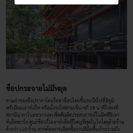
ช็อปกระจายไม่มีหยุด
ตามล่าของช็อปราคาโดนใจขาช็อปโดยขึ้นรถบัสไปที่อิซุมิ
พรีเมียมเอาท์เล็ท หรือนั่งรถไฟสายเซ็นเซกิ 18 นาทีไปลงที่
สถานีนากาโนะซากาเอะเพื่อสัมผัสประสบการณ์ในมิตสึอิเอา
ท์เล็ทพาร์ค ศูนย์ช็อปปิ้งเอาท์เล็ทที่ใหญ่ที่สุดในโทโฮคุด้วยร้าน
ค้ากว่า 120 ร้าน หากต้องการเลือกซื้องานฝีมือพื้นบ้านรวมถึง