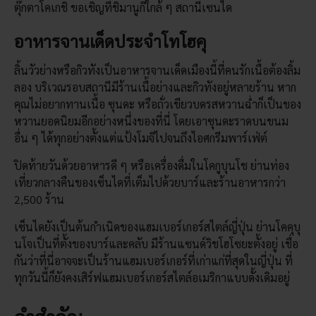
ตุ๊กตาโคเกชิ ขอเชิญที่ชิมานูกิใกล้ ๆ สถานีเซนได
อาหารจานเด็ดประจำโทโฮคุ
ลิ้นวัวย่างหรือกิวทังเป็นอาหารจานเด็ดเมืองนี้ที่คนรักเนื้อต้องลิ้ม
ลอง บริเวณรอบสถานีมีร้านเนื้อย่างและกิวทังอยู่หลายร้าน หาก
คุณไม่อยากทานเนื้อ ซุนดะ หรือถั่วเขียวบดรสหวานฉ่ำก็เป็นของ
หวานยอดนิยมอีกอย่างหนึ่งของที่นี่ โดยเอาซุนดะราดบนขนม
อื่น ๆ ได้ทุกอย่างตั้งแต่แป้งโมจิไปจนถึงไอศกรีมพาร์เฟ่ต์
ปิดท้ายวันด้วยอาหารดี ๆ หรือเครื่องดื่มในโคกูบุนโช ย่านท่อง
เที่ยวกลางคืนของเซ็นไดที่เต็มไปด้วยบาร์และร้านอาหารกว่า
2,500 ร้าน
เซ็นไดยังเป็นต้นกำเนิดของแฮมเบอร์เกอร์สไตล์ญี่ปุ่น ย่านโคคุบุ
นโจเป็นที่ตั้งของบาร์และคลับ มีร้านแซนด์วิชโฮโซยะตั้งอยู่ เชื่อ
กันว่าที่นี่อาจจะเป็นร้านแฮมเบอร์เกอร์ที่เก่าแก่ที่สุดในญี่ปุ่น ที่
ทุกวันนี้ก็ยังคงเสิร์ฟแฮมเบอร์เกอร์สไตล์อเมริกาแบบดั้งเดิมอยู่