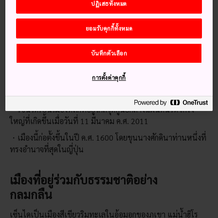
ปฏิเสธทั้งหมด
ยอะคิตะที่วิ่งจากโตเกียวก็สามารถพาคุณไปถึงสถานีเซนไดได้
ภายในเวลาหนึ่งชั่วโมงครึ่ง
ยอมรับคุกกี้ทั้งหมด
รถบัสไฮเวย์ให้บริการทั้งในช่วงกลางวันและกลางคืนจาก
สถานี
โตเกียว
และสถานีชินจูกุ โดยใช้เวลา ตั้งแต่ห้าถึงเจ็ดชั่วโมง
บันทึกตัวเลือก
เกร็ดน่าสนใจ
การตั้งค่าคุกกี้
เซ็นไดเป็นที่รู้จักในฐานะ “เมืองแห่งต้นไม้”
เซ็นไดเป็นเมืองหลักที่อยู่ใกล้จุดศูนย์กลางแผ่นดินไหวครั้ง
ใหญ่ที่เกิดขึ้นเมื่อวันที่ 11 มีนาคม ค.ศ. 2011
เมืองนี้ก่อตั้งขึ้นในปี ค.ศ. 1600 โดยขุนนางศักดินาท่านหนึ่งที่
ทรงอำนาจที่สุดในญี่ปุ่น
เมืองที่อยู่ร่วมกับธรรมชาติอย่าง
กลมกลืน
เซ็นไดเป็นเมืองสีเขียวริมทะเลในอ้อมอกของภูเขา แม่น้ำฮิโร