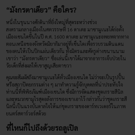
“มังกรตาเดียว” คือใคร?
หนึ่งในขุนนางศักดินาที่ยิ่งใหญ่ที่สุดระหว่างช่วง
สงครามกลางเมืองในศตวรรษที่ 16 ดาเตะ มาซามูเนะได้ก่อตั้ง
เมืองเซนไดขึ้นในปี ค.ศ. 1600 ดาเตะ มาซามูเนะอพยพจากทาง
ตอนเหนือของจังหวัดมิยากิมาอยู่ที่เซ็นไดเพื่อรวบรวมดินแดน
ของตนให้เป็นปึกแผ่นเดียวกัน ทั้งมิตรและศัตรูต่างขนานนาม
เขาว่า “มังกรตาเดียว” ชื่อเล่นนี้เขาได้มาจากอาการเจ็บป่วยใน
วัยเด็กที่ส่งผลให้เขาสูญเสียตาขวา
คุณจะสัมผัสถึงมาซามูเนะได้ทั่วเมืองเซนได ไม่ว่าจะเป็นรูปปั้น
หรือสถาปัตยกรรมต่าง ๆ มาทำความรู้จักบุคคลที่น่าประทับใจ
ท่านนี้ที่พิพิธภัณฑ์เมืองเซนได ซึ่งมีการจัดแสดงชุดเกราะสีนิล
และหมวกซามูไรสุดอลังการของเขาเอาไว้ กล่าวกันว่าชุดเกราะสี
นิลนี้เป็นแรงบันดาลใจให้แก่ชุดเกราะของดาร์ทเวเดอร์ในภาพ
ยนตร์สตาร์วอร์สด้วย
ที่ไหนก็ไปถึงด้วยรถลูเปิล