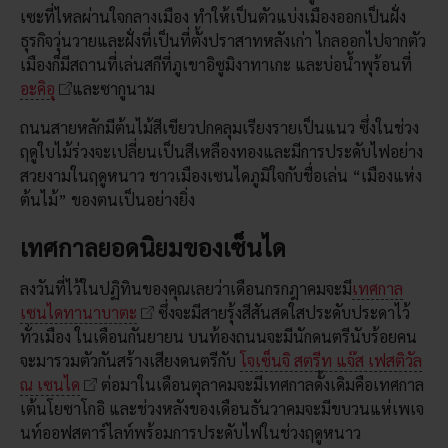
เซะที่ไหลผ่านใจกลางเมือง ทำให้เป็นตัวแบ่งเมืองออกเป็นฝั่ง
ธุรกิจวุ่นวายและฝั่งที่เป็นที่ตั้งปราสาทหลังเก่า ไกลออกไปจากตัว
เมืองก็มีสถานที่เล่นสกีที่ภูเขาอิซูมิงาทาเกะ และบ่อน้ำพุร้อนที่
อะคิอุ
และซากูนาม
ถนนสายหลักมีต้นไม้สีเขียวปกคลุมเรียงรายเป็นแนว ซึ่งในช่วง
ฤดูใบไม้ร่วงจะเปลี่ยนเป็นสีเหลืองทองและมีการประดับไฟอย่าง
สวยงามในฤดูหนาว ชาวเมืองเซนไดภูมิใจกับชื่อเล่น “เมืองแห่ง
ต้นไม้” ของตนเป็นอย่างยิ่ง
เทศกาลยอดนิยมของเซ็นได
ลงวันที่ไว้ในปฏิทินของคุณเลยว่าเดือนกรกฎาคมจะมี
เทศกาล
เซนไดทานาบาตะ
ซึ่งจะมีสายรุ้งสีสันสดใสประดับประดาไว้
ทั่วเมือง ในเดือนกันยายน บนท้องถนนจะมีนักดนตรีนับร้อยคน
จะมารวมตัวกันสร้างเสียงดนตรีกับ
โจเซ็นจิ สตรีท แจ๊ส เฟสติวัล
ณ เซนได
ต่อมาในเดือนตุลาคมจะมีเทศกาลดั้งเดิมคือเทศกาล
เต้นโยซาโกอิ และช่วงหลังของเดือนธันวาคมจะมีขบวนแห่เพเจ
นท์ออฟสตาร์ไลท์พร้อมการประดับไฟในช่วงฤดูหนาว