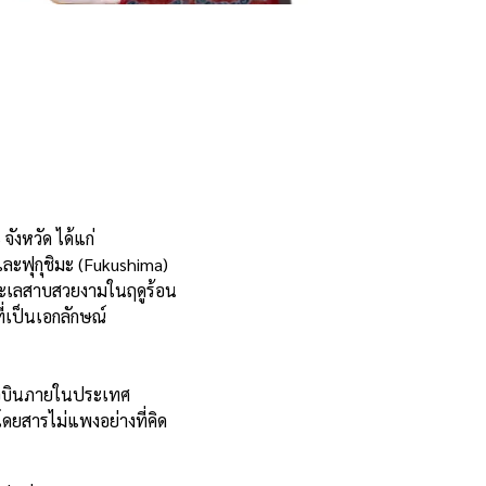
ังหวัด ได้แก่
และฟุกุชิมะ (Fukushima)
ว ทะเลสาบสวยงามในฤดูร้อน
ี่เป็นเอกลักษณ์
ยวบินภายในประเทศ
โดยสารไม่แพงอย่างที่คิด