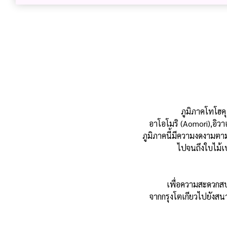
ภูมิภาคโทโฮค
อาโอโมริ (Aomori),อิวา
ภูมิภาคนี้มีความงดงามตา
ไปจนถึงใบไม้เป
เพื่อความสะดวกส
จากกรุงโตเกียวไปยังสนา