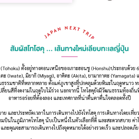
ุ (Tohoku) ตั้งอยู่ทางตอนเหนือของเกาะฮอนชู (Honshu)ประกอบด้วย 6 จ
เตะ (Iwate), มิยากิ (Miyagi), อาคิตะ (Akita), ยามากาตะ (Yamagata) 
มธรรมชาติที่หลากหลาย ตั้งแต่ภูเขาสูงที่ปกคลุมด้วยหิมะในฤดูหนา
ลี่ยนสีที่งดงามในฤดูใบไม้ร่วง นอกจากนี้ โทโฮคุยังมีวัฒนธรรมท้องถิ่นท
อาหารอร่อยที่ต้องลอง และเทศกาลที่น่าตื่นตาตื่นใจตลอดทั้งปี
บาย และประหยัดเวลาในการเดินทางไปยังโทโฮคุ การเดินทางโดยเที่
มบินในภูมิภาคโทโฮคุ นับเป็นหนึ่งในตัวเลือกที่ดี และสะดวกสบาย ค่า
และคุณจะสามารถเดินทางไปถึงจุดหมายได้อย่างรวดเร็ว และปลอดภัย