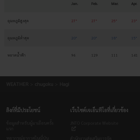
Jan.
Feb.
Mar.
Apr.
อุณหภูมิสูงสุด
27°
27°
25°
23°
อุณหภูมิต่ำสุด
20°
20°
18°
15°
หยาดน้ำฟ้า
96
129
111
141
WEATHER
chugoku
Hagi
ลิงก์ที่มีประโยชน์
เว็บไซต์เจเอ็นทีโอที่เกี่ยวข้อง
ข้อมูลสำหรับผู้มาเยือนครั้ง
JNTO Corporate Website
แรก
พยากรณ์อากาศในญี่ปุ่น
สำนักงานส่งเสริมการจัด