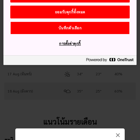
13 Aug (พฤหัสบดี)
33°
23°
40%
ยอมรับคุกกี้ทั้งหมด
14 Aug (ศุกร์)
34°
23°
10%
บันทึกตัวเลือก
15 Aug (เสาร์)
33°
23°
10%
การตั้งค่าคุกกี้
16 Aug (อาทิตย์)
33°
23°
20%
17 Aug (จันทร์)
34°
23°
40%
18 Aug (อังคาร)
35°
25°
60%
แนวโน้มรายเดือน
×