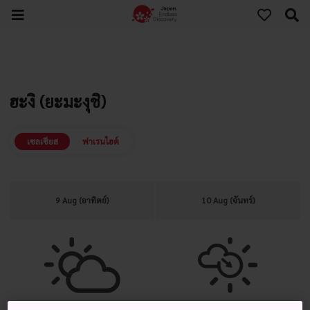
ฮะงิ (ยะมะงุชิ)
เซลเซียส
ฟาเรนไฮต์
9 Aug (อาทิตย์)
10 Aug (จันทร์)
เมฆมาก แจ่มใสเป็นครั้งคราว
เมฆมาก แจ่มใสในภายหลัง