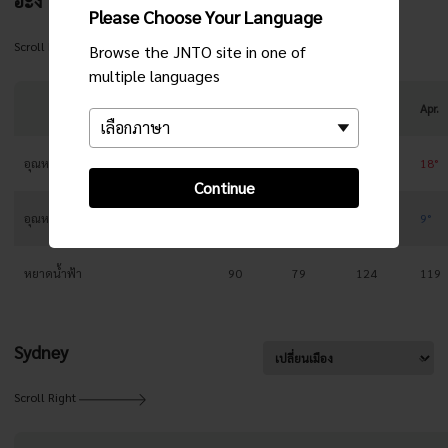
ฮะงิ
Please Choose Your Language
Scroll Right
Browse the JNTO site in one of
multiple languages
Jan.
Feb.
Mar.
Apr.
อุณหภูมิสูงสุด
9°
10°
13°
18°
Continue
อุณหภูมิต่ำสุด
3°
3°
5°
9°
หยาดน้ำฟ้า
90
79
124
119
Sydney
Scroll Right