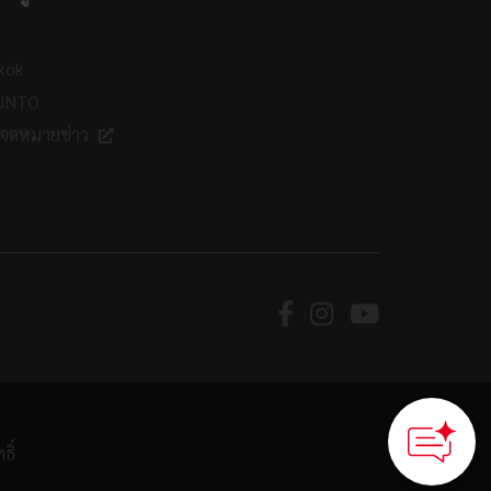
kok
 JNTO
กจดหมายข่าว
ธิ์