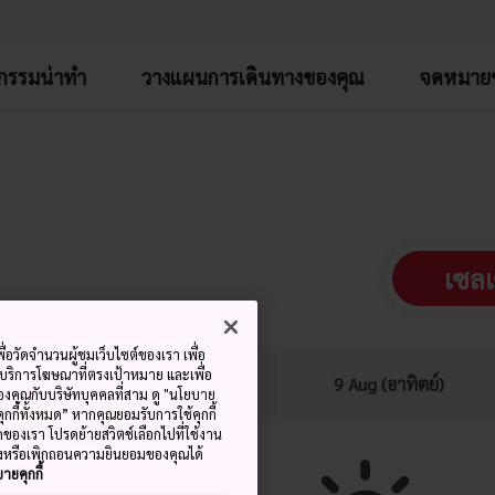
จกรรมน่าทำ
วางแผนการเดินทางของคุณ
จดหมายข
เซลเ
ื่อวัดจำนวนผู้ชมเว็บไซต์ของเรา เพื่อ
ณหภูมิ
อุณหภูมิ
้บริการโฆษณาที่ตรงเป้าหมาย และเพื่อ
หยาดน้ำฟ้า
9 Aug (อาทิตย์)
้ของคุณกับบริษัทบุคคลที่สาม ดู "นโยบาย
สุด
ต่ำสุด
คุกกี้ทั้งหมด” หากคุณยอมรับการใช้คุกกี้
มดของเรา โปรดย้ายสวิตช์เลือกไปที่ใช้งาน
ลงหรือเพิกถอนความยินยอมของคุณได้
ายคุกกี้