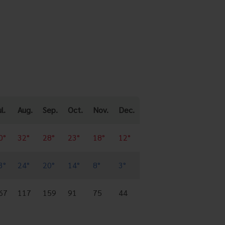
l.
Aug.
Sep.
Oct.
Nov.
Dec.
0°
32°
28°
23°
18°
12°
3°
24°
20°
14°
8°
3°
67
117
159
91
75
44