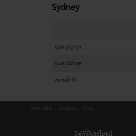
Sydney
อุณหภูมิสูงสุด
อุณหภูมิต่ำสุด
หยาดน้ำฟ้า
WEATHER
chugoku
Yanai
ลิงก์ที่มีประโยชน์