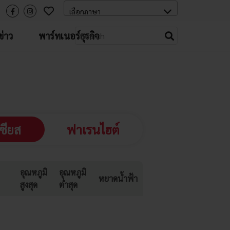
่าว
พาร์ทเนอร์ธุรกิจ
ซียส
ฟาเรนไฮต์
อุณหภูมิ
อุณหภูมิ
หยาดน้ำฟ้า
สูงสุด
ต่ำสุด