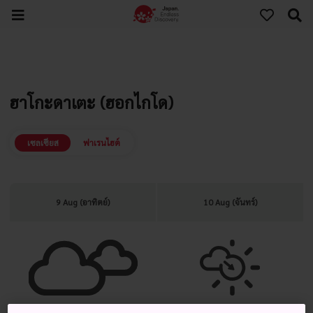
ฮาโกะดาเตะ (ฮอกไกโด)
เซลเซียส
ฟาเรนไฮต์
9 Aug (อาทิตย์)
10 Aug (จันทร์)
เมฆมาก
เมฆมาก แจ่มใสในภายหลัง