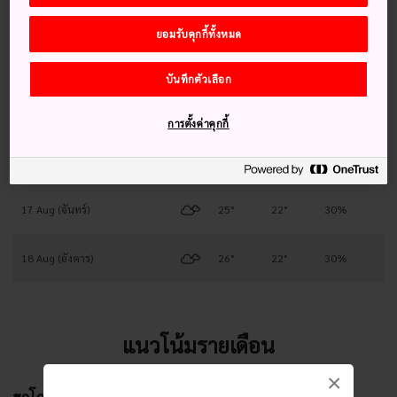
13 Aug (พฤหัสบดี)
24°
22°
40%
ยอมรับคุกกี้ทั้งหมด
14 Aug (ศุกร์)
25°
22°
30%
บันทึกตัวเลือก
15 Aug (เสาร์)
27°
22°
30%
การตั้งค่าคุกกี้
16 Aug (อาทิตย์)
27°
22°
30%
17 Aug (จันทร์)
25°
22°
30%
18 Aug (อังคาร)
26°
22°
30%
แนวโน้มรายเดือน
×