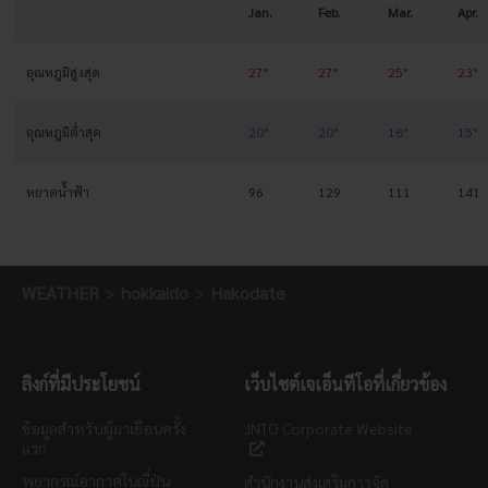
Jan.
Feb.
Mar.
Apr.
อุณหภูมิสูงสุด
27°
27°
25°
23°
อุณหภูมิต่ำสุด
20°
20°
18°
15°
หยาดน้ำฟ้า
96
129
111
141
WEATHER
hokkaido
Hakodate
ลิงก์ที่มีประโยชน์
เว็บไซต์เจเอ็นทีโอที่เกี่ยวข้อง
ข้อมูลสำหรับผู้มาเยือนครั้ง
JNTO Corporate Website
แรก
พยากรณ์อากาศในญี่ปุ่น
สำนักงานส่งเสริมการจัด