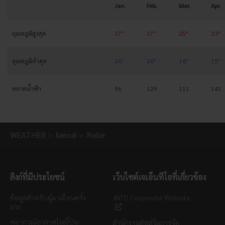
Jan.
Feb.
Mar.
Apr.
อุณหภูมิสูงสุด
27°
27°
25°
23°
อุณหภูมิต่ำสุด
20°
20°
18°
15°
หยาดน้ำฟ้า
96
129
111
141
WEATHER
kansai
Kobe
ลิงก์ที่มีประโยชน์
เว็บไซต์เจเอ็นทีโอที่เกี่ยวข้อง
ข้อมูลสำหรับผู้มาเยือนครั้ง
JNTO Corporate Website
แรก
พยากรณ์อากาศในญี่ปุ่น
สำนักงานส่งเสริมการจัด