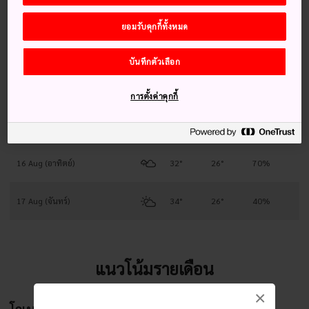
12 Aug (พุธ)
32°
25°
40%
ยอมรับคุกกี้ทั้งหมด
13 Aug (พฤหัสบดี)
32°
25°
40%
บันทึกตัวเลือก
14 Aug (ศุกร์)
34°
26°
40%
การตั้งค่าคุกกี้
15 Aug (เสาร์)
33°
26°
80%
16 Aug (อาทิตย์)
32°
26°
70%
17 Aug (จันทร์)
34°
26°
40%
แนวโน้มรายเดือน
×