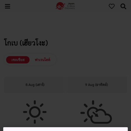
โกเบ (เฮียวโงะ)
เซลเซียส
ฟาเรนไฮต์
8 Aug (เสาร์)
9 Aug (อาทิตย์)
แจ่มใส
แจ่มใส มีเมฆมากในภายหลัง