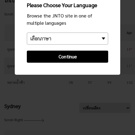
โกเบ
Please Choose Your Language
Scroll Right
Browse the JNTO site in one of
multiple languages
Jan.
Feb.
Mar.
Apr.
อุณหภูมิสูงสุด
9°
10°
13°
19°
Continue
อุณหภูมิต่ำสุด
3°
3°
6°
11°
หยาดน้ำฟ้า
38
57
99
102
Sydney
Scroll Right