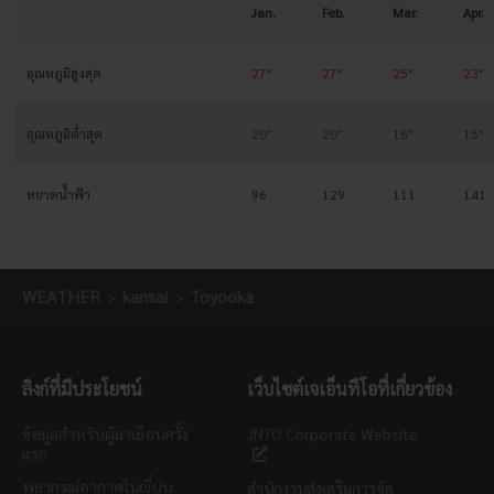
Jan.
Feb.
Mar.
Apr.
อุณหภูมิสูงสุด
27°
27°
25°
23°
อุณหภูมิต่ำสุด
20°
20°
18°
15°
หยาดน้ำฟ้า
96
129
111
141
WEATHER
kansai
Toyooka
ลิงก์ที่มีประโยชน์
เว็บไซต์เจเอ็นทีโอที่เกี่ยวข้อง
ข้อมูลสำหรับผู้มาเยือนครั้ง
JNTO Corporate Website
แรก
พยากรณ์อากาศในญี่ปุ่น
สำนักงานส่งเสริมการจัด