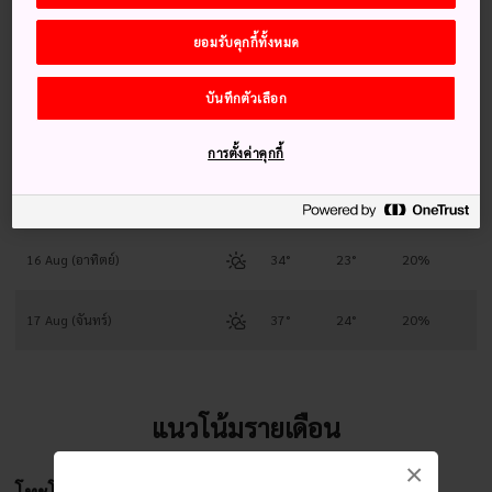
12 Aug (พุธ)
35°
23°
40%
ยอมรับคุกกี้ทั้งหมด
13 Aug (พฤหัสบดี)
36°
23°
20%
บันทึกตัวเลือก
14 Aug (ศุกร์)
36°
23°
40%
การตั้งค่าคุกกี้
15 Aug (เสาร์)
35°
24°
20%
16 Aug (อาทิตย์)
34°
23°
20%
17 Aug (จันทร์)
37°
24°
20%
แนวโน้มรายเดือน
×