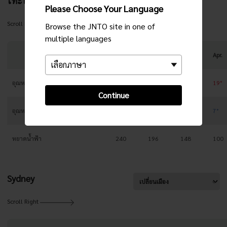
โทะโยะโอะกะ
Please Choose Your Language
Scroll Right
Browse the JNTO site in one of
multiple languages
Jan.
Feb.
Mar.
Apr.
อุณหภูมิสูงสุด
7°
8°
12°
19°
Continue
อุณหภูมิต่ำสุด
0°
0°
2°
7°
หยาดน้ำฟ้า
240
196
148
100
Sydney
Scroll Right