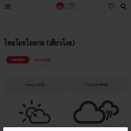
โทะโยะโอะกะ (เฮียวโงะ)
เซลเซียส
ฟาเรนไฮต์
8 Aug (เสาร์)
9 Aug (อาทิตย์)
แจ่มใส มีเมฆมากในภายหลัง
เมฆมาก มีฝนตกช่วงหนึ่ง