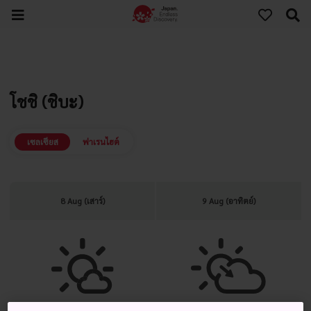
โชชิ (ชิบะ)
เซลเซียส
ฟาเรนไฮต์
8 Aug (เสาร์)
9 Aug (อาทิตย์)
แจ่มใส มีเมฆมากเป็นครั้งคราว
แจ่มใส มีเมฆมากในภายหลัง