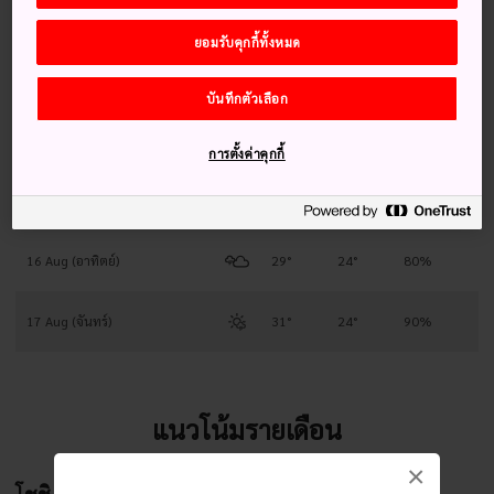
12 Aug (พุธ)
29°
23°
60%
ยอมรับคุกกี้ทั้งหมด
13 Aug (พฤหัสบดี)
29°
24°
50%
บันทึกตัวเลือก
14 Aug (ศุกร์)
29°
24°
50%
การตั้งค่าคุกกี้
15 Aug (เสาร์)
29°
24°
30%
16 Aug (อาทิตย์)
29°
24°
80%
17 Aug (จันทร์)
31°
24°
90%
แนวโน้มรายเดือน
×