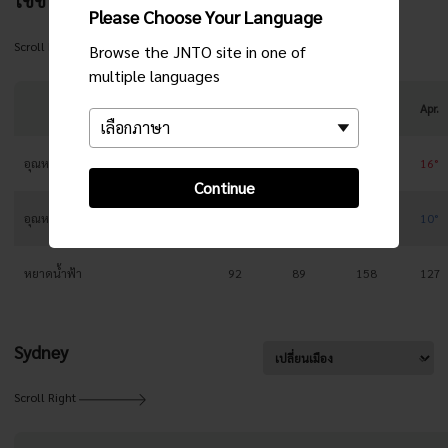
โชชิ
Please Choose Your Language
Scroll Right
Browse the JNTO site in one of
multiple languages
Jan.
Feb.
Mar.
Apr.
อุณหภูมิสูงสุด
10°
10°
12°
16°
Continue
อุณหภูมิต่ำสุด
3°
3°
6°
10°
หยาดน้ำฟ้า
92
89
158
127
Sydney
Scroll Right