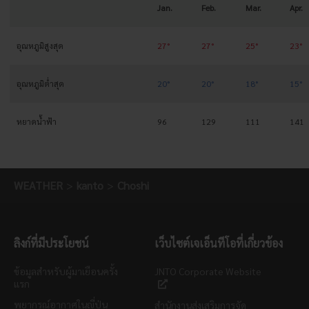
Jan.
Feb.
Mar.
Apr.
อุณหภูมิสูงสุด
27°
27°
25°
23°
อุณหภูมิต่ำสุด
20°
20°
18°
15°
หยาดน้ำฟ้า
96
129
111
141
WEATHER
kanto
Choshi
ลิงก์ที่มีประโยชน์
เว็บไซต์เจเอ็นทีโอที่เกี่ยวข้อง
ข้อมูลสำหรับผู้มาเยือนครั้ง
JNTO Corporate Website
แรก
พยากรณ์อากาศในญี่ปุ่น
สำนักงานส่งเสริมการจัด