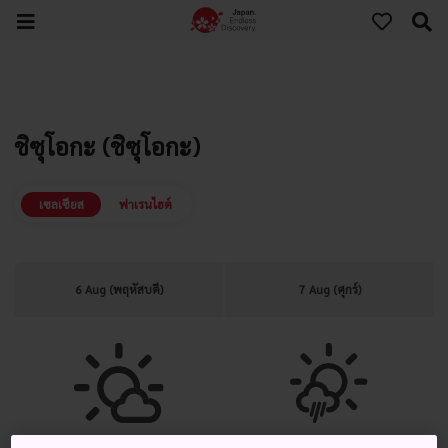
ชิซุโอกะ (ชิซุโอกะ)
เซลเซียส
ฟาเรนไฮต์
6 Aug (พฤหัสบดี)
7 Aug (ศุกร์)
แจ่มใส มีเมฆมากเป็นครั้งคราว
แจ่มใส มีฝนตกช่วงหนึ่ง