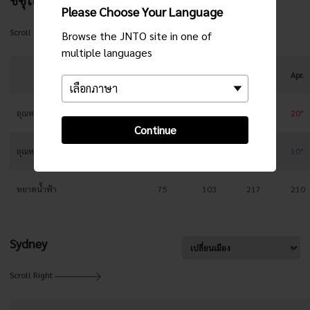
ชิซุโอกะ
Please Choose Your Language
Scroll Right
Browse the JNTO site in one of
multiple languages
Jan.
Feb.
Mar.
Apr.
อุณหภูมิสูงสุด
12°
12°
15°
20°
Continue
อุณหภูมิต่ำสุด
2°
3°
6°
10°
หยาดน้ำฟ้า
75
103
217
210
Sydney
Scroll Right