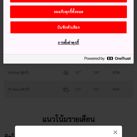
10 Aug (จันทร์)
29°
23°
40%
ยอมรับคุกกี้ทั้งหมด
11 Aug (อังคาร)
31°
24°
30%
บันทึกตัวเลือก
12 Aug (พุธ)
31°
23°
30%
การตั้งค่าคุกกี้
13 Aug (พฤหัสบดี)
32°
24°
30%
14 Aug (ศุกร์)
31°
24°
30%
15 Aug (เสาร์)
33°
23°
30%
แนวโน้มรายเดือน
×