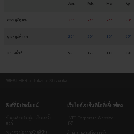
Jan.
Feb.
Mar.
Apr.
อุณหภูมิสูงสุด
27°
27°
25°
23°
อุณหภูมิต่ำสุด
20°
20°
18°
15°
หยาดน้ำฟ้า
96
129
111
141
WEATHER
tokai
Shizuoka
ลิงก์ที่มีประโยชน์
เว็บไซต์เจเอ็นทีโอที่เกี่ยวข้อง
ข้อมูลสำหรับผู้มาเยือนครั้ง
JNTO Corporate Website
แรก
พยากรณ์อากาศในญี่ปุ่น
สำนักงานส่งเสริมการจัด