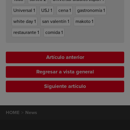
Universal
1
USJ
1
cena
1
gastronomía
1
white day
1
san valentín
1
makoto
1
restaurante
1
comida
1
Artículo anterior
Regresar a vista general
Siguiente artículo
HOME
News