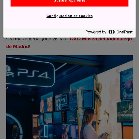
Guardar opciones
Sorteo de entradas para el
OXO Museo del Videojuego
de Madrid
Configuración de cookies
Sabemos que la espera para viajar a Japón puede ser
larga, por eso te proponemos un plan para que la espera
sea más amena: ¡una visita al
OXO Museo del Videojuego
de Madrid
!