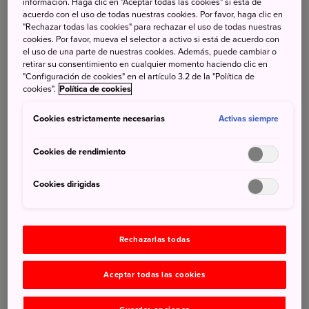
información. Haga clic en "Aceptar todas las cookies" si está de
Akihabara
, Tokio:
No hay un lugar más icónico para los
acuerdo con el uso de todas nuestras cookies. Por favor, haga clic en
amantes del manga y los videojuegos. Conocido como el
"Rechazar todas las cookies" para rechazar el uso de todas nuestras
"Barrio Eléctrico", sus calles están repletas de tiendas de
cookies. Por favor, mueva el selector a activo si está de acuerdo con
el uso de una parte de nuestras cookies. Además, puede cambiar o
electrónica, arcades y establecimientos de figuras
retirar su consentimiento en cualquier momento haciendo clic en
coleccionables. Es el epicentro de la cultura otaku.
"Configuración de cookies" en el artículo 3.2 de la "Política de
Dotonbori
, Osaka:
Sus vibrantes carteles de neón y su
cookies".
Política de cookies
ambiente animado te recordarán a los escenarios de
Cookies estrictamente necesarias
Activas siempre
juegos de lucha. Es el lugar perfecto para sumergirte en la
vida nocturna japonesa y disfrutar de su gastronomía.
Cookies de rendimiento
Fukushima
y
Hokkaido
:
Para los amantes de los
paisajes impresionantes y la naturaleza, estas regiones
Cookies dirigidas
ofrecen un contraste fascinante. Fukushima, conocida por
su resiliencia y belleza natural, y Hokkaido, la isla más
septentrional, famosa por sus inviernos nevados y sus
parques nacionales, son destinos perfectos para los que
Rechazarlas todas
buscan la inspiración de los videojuegos de mundo
abierto.
Aceptar todas las cookies