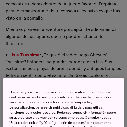
como si estuvieras dentro de tu juego favorito. Prepárate
para teletransportarte de tu consola a los paisajes que has
visto en la pantalla.
Mientras planeas tu aventura por Japón, te adelantamos
algunos de los lugares que no pueden faltar en tu
itinerario:
Isla Tsushima
:
¿Te gustó el videojuego
Ghost of
Tsushima
? Entonces no puedes perderte esta isla. Sus
vastos campos, playas de arena dorada y antiguos templos
te harán sentir como el samurái Jin Sakai. Explora la
naturaleza y la historia que inspiraron el aclamado juego.
Parque
Super Nintendo World
, Osaka:
¡Es la
Nosotros y terceras empresas, con su consentimiento, utilizamos
oportunidad de entrar en el Reino Champiñón! Este
cookies en este sitio web para medir la audiencia de nuestro sitio
parque temático te sumerge por completo en el mundo de
web, para proporcionar una funcionalidad mejorada y
personalización, para servir publicidad dirigida y para utilizar
Mario Bros, con atracciones interactivas, personajes
funciones de medios sociales. Podemos compartir información sobre
emblemáticos y restaurantes temáticos. Es un paraíso para
su uso de este sitio web con terceras empresas. Consulte nuestra
los fans de Nintendo.
"Política de cookies" y "Configuración de cookies" para obtener más