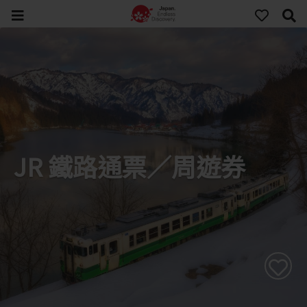
JR 鐵路通票∕周遊券