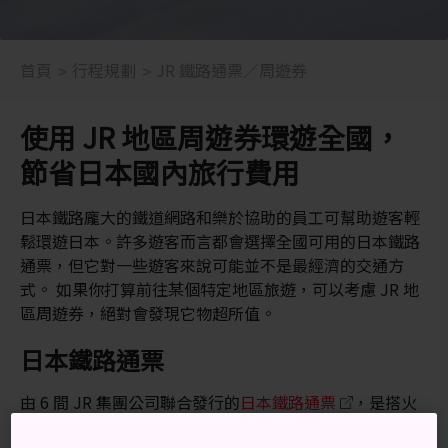
首頁
行程規劃
JR 鐵路通票∕周遊券
使用 JR 地區周遊券環遊全國，
節省日本國內旅行費用
日本鐵路龐大的鐵道網路和樂於協助的員工可幫助遊客輕
鬆環遊日本。許多遊客而言都會選擇全國可用的日本鐵路
通票，但它對一些遊客來說可能並不是最經濟的交通方
式。 如果你打算前往某個特定地區旅遊，可以考慮 JR 地
區周遊券，絕對會發現它物超所值。
日本鐵路通票
由 6 間 JR 集團公司聯合發行的
日本鐵路通票
，是搭火
車周遊全日本的價格合理、便利選擇。請查閱官方網站了