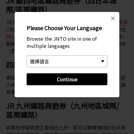
JR 關西地區鐵路周遊券（西日本城
際/區際鐵路）
×
JR 西日本也提供多種周遊券，因此，如果你打算前往
京都
Please Choose Your Language
和
大阪
，或是往西前往
富山
和
金沢
，或往南前往
岡山
和
廣島
，都有適合你行程的周遊券。查看官網，
Browse the JNTO site in one of
瞭解路線和費用詳情 JR 西日本：JR 關西地區鐵路周遊券
multiple languages
（西日本城際/區域鐵路）
詳情
.
四國鐵路周遊券
通過四國鐵路周遊券，你可以無限次乘坐四國島上的全部
Continue
六條鐵路。欲瞭解價格、線路和如何購買的相關資訊，請
查看四國旅客鐵道官網，瞭解四國鐵路周遊券
詳情
.
JR 九州鐵路周遊券（九州地區城際/
區際鐵路）
如果你停留期間主要待在九州，那可以瞭解適用於日本南