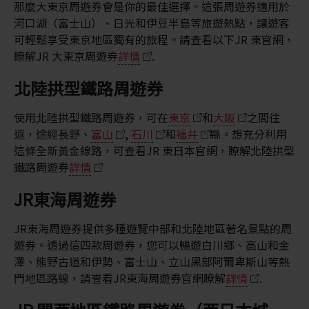
那麼大東京周遊券會是你的最佳選擇。這張周遊券適用於
河口湖（富士山）、日光和伊豆半島等旅遊熱點，讓遊客
可輕鬆享受東京地區獨有的旅程。請查看以下JR 東官網，
瞭解JR 大東京周遊券
詳情
.
北陸拱型鐵路周遊券
使用北陸拱型鐵路周遊券，可在
東京
和
大阪
之間往
返，途經長野、
富山
,
石川
和
福井
縣。想充分利用
這條全新黃金線路，可查看JR 東日本官網，瞭解北陸拱型
鐵路周遊券
詳情
JR東海周遊券
JR東海周遊券提供多種遊覽中部和北陸地區著名景點的周
遊券。透過這四款周遊券，您可以暢遊白川鄉、高山和金
澤、熊野古道和伊勢、富士山、立山黑部阿爾卑斯山等熱
門地區路線，請查看JR東海周遊券官網瞭解
詳情
.