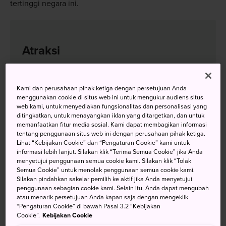
tertinggi negara ini.
Atraksi
Berjalan kaki di bawah gerbang Oyunohara yang
Kami dan perusahaan pihak ketiga dengan persetujuan Anda
mengesankan
menggunakan cookie di situs web ini untuk mengukur audiens situs
web kami, untuk menyediakan fungsionalitas dan personalisasi yang
Bersantai di air panas alami Pemandian Air Panas
ditingkatkan, untuk menayangkan iklan yang ditargetkan, dan untuk
memanfaatkan fitur media sosial. Kami dapat membagikan informasi
(Onsen) Kawayu
tentang penggunaan situs web ini dengan perusahaan pihak ketiga.
Lihat “Kebijakan Cookie” dan “Pengaturan Cookie” kami untuk
Kagumi Air Terjun Nachi-no-Otaki yang megah
informasi lebih lanjut. Silakan klik “Terima Semua Cookie” jika Anda
menyetujui penggunaan semua cookie kami. Silakan klik “Tolak
Semua Cookie” untuk menolak penggunaan semua cookie kami.
Silakan pindahkan sakelar pemilih ke aktif jika Anda menyetujui
penggunaan sebagian cookie kami. Selain itu, Anda dapat mengubah
Menuju lokasi
atau menarik persetujuan Anda kapan saja dengan mengeklik
“Pengaturan Cookie” di bawah Pasal 3.2 “Kebijakan
Cookie”.
Kebijakan Cookie