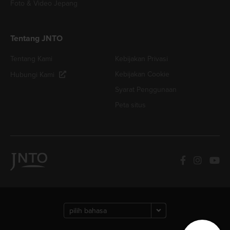
Foto & Video Jepang
Tentang JNTO
Tentang Kami
Kebijakan Privasi
Kebijakan Cookie
Hubungi Kami
Syarat Penggunaan
Peta situs