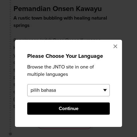
Pemandian Onsen Kawayu
A rustic town bubbling with healing natural
springs
Penginapan indah Desa Onsen Kumoano
×
Hongu terletak di sepanjang rute. Air panas
yang muncul dari perut bumi bercampur
Please Choose Your Language
dengan air sungai yang dingin, menghasilkan
Browse the JNTO site in one of
suhu air yang ideal untuk berendam. Di sini,
multiple languages
pengunjung dapat berendam dan merebus telur
serta sayuran di mata air panas bersuhu 90
derajat. Desa ini memiliki banyak ryokan
(penginapan Jepang) bagi mereka yang ingin
bermalam.
Continue
INFO SELENGKAPNYA