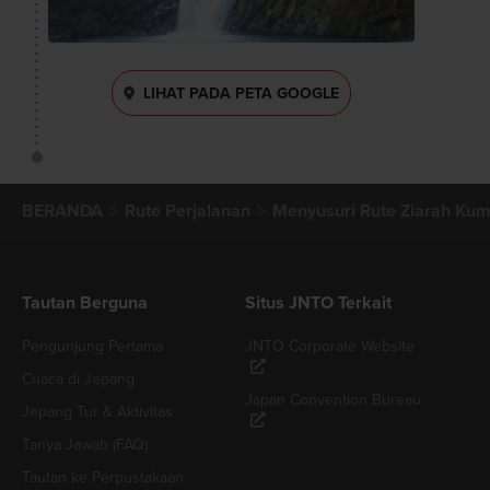
LIHAT PADA PETA GOOGLE
BERANDA
Rute Perjalanan
Menyusuri Rute Ziarah Ku
Tautan Berguna
Situs JNTO Terkait
Pengunjung Pertama
JNTO Corporate Website
Cuaca di Jepang
Japan Convention Bureau
Jepang Tur & Aktivitas
Tanya Jawab (FAQ)
Tautan ke Perpustakaan