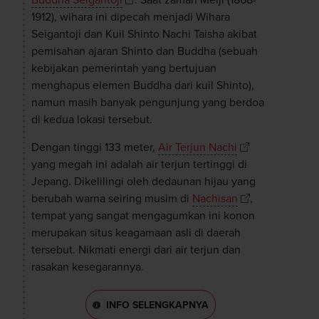
Buddha Seigantoji
. Saat zaman Meiji (1868-
1912), wihara ini dipecah menjadi Wihara
Seigantoji dan Kuil Shinto Nachi Taisha akibat
pemisahan ajaran Shinto dan Buddha (sebuah
kebijakan pemerintah yang bertujuan
menghapus elemen Buddha dari kuil Shinto),
namun masih banyak pengunjung yang berdoa
di kedua lokasi tersebut.
Dengan tinggi 133 meter,
Air Terjun Nachi
yang megah ini adalah air terjun tertinggi di
Jepang. Dikelilingi oleh dedaunan hijau yang
berubah warna seiring musim di
Nachisan
,
tempat yang sangat mengagumkan ini konon
merupakan situs keagamaan asli di daerah
tersebut. Nikmati energi dari air terjun dan
rasakan kesegarannya.
INFO SELENGKAPNYA