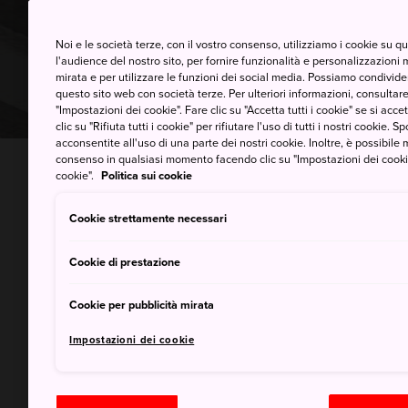
Noi e le società terze, con il vostro consenso, utilizziamo i cookie su 
l'audience del nostro sito, per fornire funzionalità e personalizzazioni 
mirata e per utilizzare le funzioni dei social media. Possiamo condividere
questo sito web con società terze. Per ulteriori informazioni, consultare 
"Impostazioni dei cookie". Fare clic su "Accetta tutti i cookie" se si accett
clic su "Rifiuta tutti i cookie" per rifiutare l'uso di tutti i nostri cookie. S
acconsentite all'uso di una parte dei nostri cookie. Inoltre, è possibile 
consenso in qualsiasi momento facendo clic su "Impostazioni dei cookie" 
INICIO
Un aiuto per pianificare il viaggio
Com
cookie".
Politica sui cookie
Cookie strettamente necessari
Spostarsi faci
Cookie di prestazione
comodamente c
Cookie per pubblicità mirata
Impostazioni dei cookie
Se ti dovesse capitare di cerca
Giappone, è probabile che non 
pullulano di taxi pronti a porta