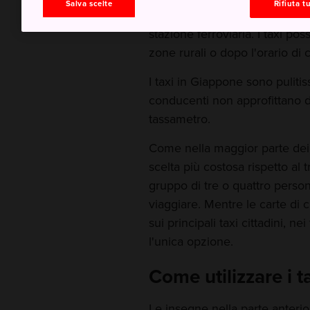
Salva scelte
Rifiuta tu
numero di taxi diminuisce, ma 
stazione ferroviaria. I taxi p
zone rurali o dopo l'orario di c
I taxi in Giappone sono pulitissi
conducenti non approfittano dei
tassametro.
Come nella maggior parte dei 
scelta più costosa rispetto al 
gruppo di tre o quattro pers
viaggiare. Mentre le carte di
sui principali taxi cittadini, 
l'unica opzione.
Come utilizzare i t
Le insegne nella parte anterio