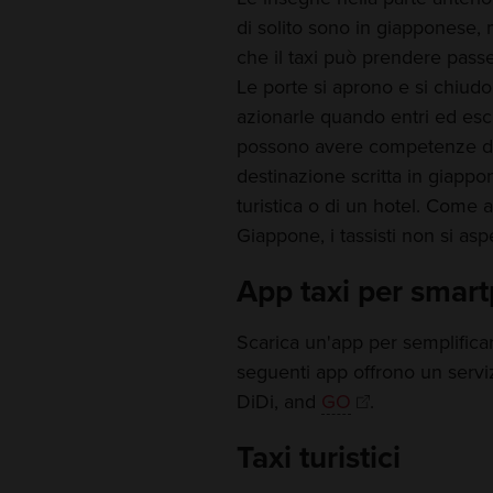
di solito sono in giapponese, m
che il taxi può prendere pass
Le porte si aprono e si chiud
azionarle quando entri ed esci.
possono avere competenze di 
destinazione scritta in giappon
turistica o di un hotel. Come al
Giappone, i tassisti non si a
App taxi per smar
Scarica un'app per semplifica
seguenti app offrono un serviz
DiDi, and
GO
.
Taxi turistici