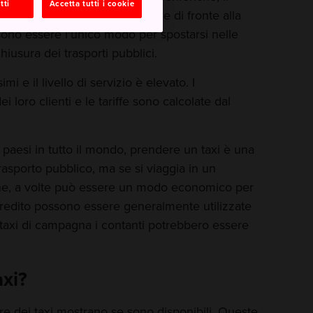
tti
Accetta tutti i cookie
solitamente si possono trovare di fronte alla
ossono essere l'unico modo per spostarsi nelle
hiusura dei trasporti pubblici.
mi e il livello di servizio è elevato. I
 loro clienti e le tariffe sono calcolate dal
paesi in tutto il mondo, prendere un taxi è una
trasporto pubblico, ma se si viaggia in un
one, a volte può essere un modo economico per
 credito possono essere generalmente utilizzate
nei taxi di campagna i contanti potrebbero essere
axi?
re dei taxi mostrano se sono disponibili. Queste