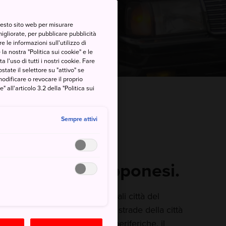
questo sito web per misurare
migliorate, per pubblicare pubblicità
 le informazioni sull'utilizzo di
la nostra "Politica sui cookie" e le
a l'uso di tutti i nostri cookie. Fare
postate il selettore su "attivo" se
modificare o revocare il proprio
all'articolo 3.2 della "Politica sui
e muoversi
Taxi in Giappone
Sempre attivi
lmente e
on i taxi giapponesi.
re un taxi in una delle principali città del
dovrai aspettare a lungo. Le strade della città
rti a destinazione. Nelle aree periferiche, il