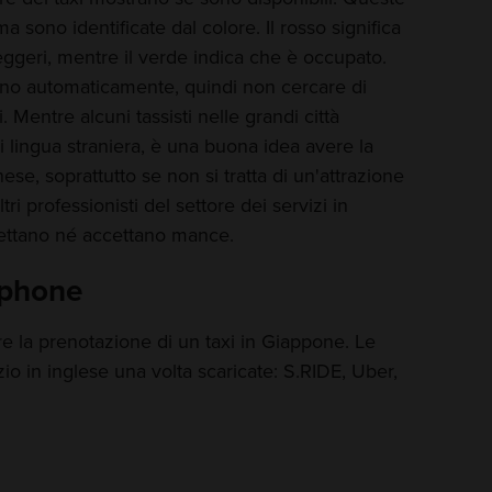
a sono identificate dal colore. Il rosso significa
eggeri, mentre il verde indica che è occupato.
ono automaticamente, quindi non cercare di
 Mentre alcuni tassisti nelle grandi città
lingua straniera, è una buona idea avere la
ese, soprattutto se non si tratta di un'attrazione
tri professionisti del settore dei servizi in
spettano né accettano mance.
tphone
re la prenotazione di un taxi in Giappone. Le
io in inglese una volta scaricate: S.RIDE, Uber,