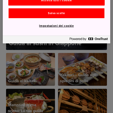
Accetta tutti i cookie
Salva scelte
Impostazioni dei cookie
Guida al sushi in Giappone
Yakitori – Guida agli
Guida al kaiseki
spiedini di pollo
Manzo di prima
scelta: La tua guida