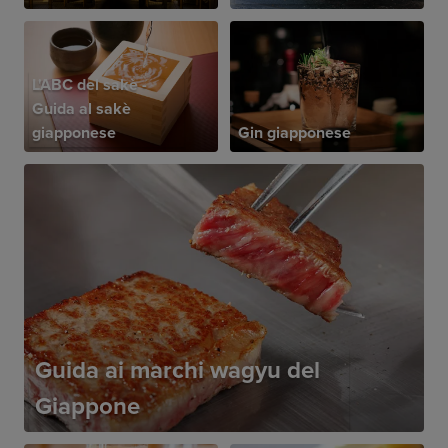
L'ABC del sakè -
Guida al sakè
giapponese
Gin giapponese
Guida ai marchi wagyu del
Giappone