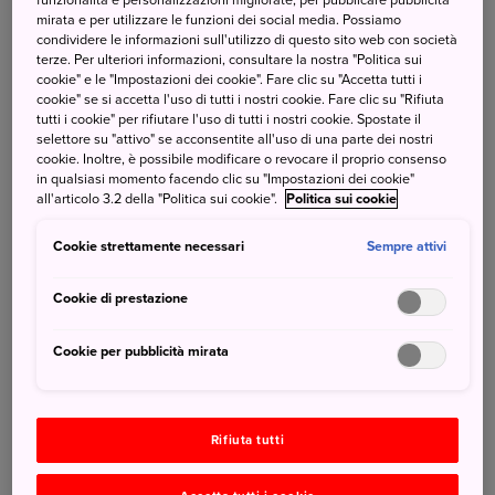
servito nei (ristoranti tradizionali), i ryotei. Tuttavia, la
mirata e per utilizzare le funzioni dei social media. Possiamo
condividere le informazioni sull'utilizzo di questo sito web con società
gastronomia giapponese include anche una vasta scelta di
terze. Per ulteriori informazioni, consultare la nostra "Politica sui
piatti vegetariani, pietanze a base di pesce d'acqua dolce,
cookie" e le "Impostazioni dei cookie". Fare clic su "Accetta tutti i
sushi, eel, tempura, soba, udon, takoyaki, okonomiyaki,
cookie" se si accetta l'uso di tutti i nostri cookie. Fare clic su "Rifiuta
tutti i cookie" per rifiutare l'uso di tutti i nostri cookie. Spostate il
yakiniku e tanto altro ancora. Ogni regione ha le sue
selettore su "attivo" se acconsentite all'uso di una parte dei nostri
specialità e tradizioni culinarie tipiche del territorio. E da
cookie. Inoltre, è possibile modificare o revocare il proprio consenso
bere poi, perché non accompagnare le specialità del
in qualsiasi momento facendo clic su "Impostazioni dei cookie"
all'articolo 3.2 della "Politica sui cookie".
Politica sui cookie
luogo con del buon sakè di produzione locale?
Cookie strettamente necessari
Sempre attivi
Anche
vegani e vegetariani
possono soddisfare il proprio
palato con un'ampia scelta di cibi di ottima qualità.
Cookie di prestazione
Cibo giapponese abbondante
Cookie per pubblicità mirata
Rifiuta tutti