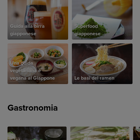
Guida alla birra
Superfood
giapponese
giapponese
Una guida
vegetariana e
vegana al Giappone
Le basi del ramen
Gastronomia