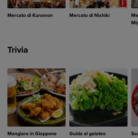
Mercato di Kuromon
Mercato di Nishiki
Me
Mi
Trivia
Mangiare in Giappone
Guida al galateo
Sco