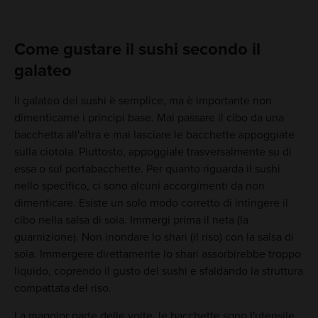
Come gustare il sushi secondo il
galateo
Il galateo del sushi è semplice, ma è importante non
dimenticarne i principi base. Mai passare il cibo da una
bacchetta all'altra e mai lasciare le bacchette appoggiate
sulla ciotola. Piuttosto, appoggiale trasversalmente su di
essa o sul portabacchette. Per quanto riguarda il sushi
nello specifico, ci sono alcuni accorgimenti da non
dimenticare. Esiste un solo modo corretto di intingere il
cibo nella salsa di soia. Immergi prima il neta (la
guarnizione). Non inondare lo shari (il riso) con la salsa di
soia. Immergere direttamente lo shari assorbirebbe troppo
liquido, coprendo il gusto del sushi e sfaldando la struttura
compattata del riso.
La maggior parte delle volte, le bacchette sono l'utensile