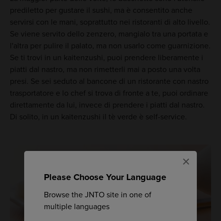
prediletto per gustare il sushi, ma è consentito anche
servirsi con le mani, soprattutto nei ristoranti di alto livello.
Se viene servito dello zenzero, mangialo tra una portata e
l'altra per pulire il palato, ma non usarlo come guarnizione.
Se ti trovi in un kaitenzushi, puoi prendere liberamente i
piatti dal nastro, ma non rimetterli mai a posto una volta
presi. Se sei seduto al bancone di un ristorante con nastro
trasportatore e lo chef si trova di fronte a te, puoi ordinare
direttamente da lui, invece di prendere i piatti dal nastro.
Di solito, in un kaitenzushi il tè verde è self-service.
×
Please Choose Your Language
Browse the JNTO site in one of
multiple languages