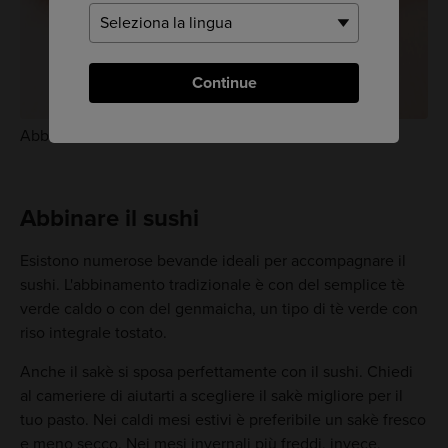
Continue
Abbinare il sushi a un sakè frizzante
Abbinare il sushi
Esistono numerose bevande ideali per accompagnare il
sushi. L'abbinamento tradizionale è con del semplice tè
verde caldo o con del genmaicha, un tipo di tè verde con
riso integrale tostato.
Anche il sakè si sposa perfettamente con il sushi. Chiedi
al cameriere di aiutarti a scegliere il sakè migliore per il
tuo pasto. Nei caldi mesi estivi è preferibile un sakè fresco
e meno secco. Nei mesi invernali più freddi, invece,