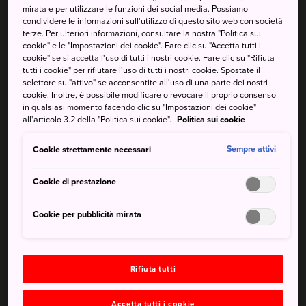
diffondeva in ogni angolo del Paese, i cuochi
mirata e per utilizzare le funzioni dei social media. Possiamo
aggiungevano le prelibatezze e il pesce del posto,
condividere le informazioni sull'utilizzo di questo sito web con società
terze. Per ulteriori informazioni, consultare la nostra "Politica sui
creando versioni di sushi sempre nuove. La rapida
cookie" e le "Impostazioni dei cookie". Fare clic su "Accetta tutti i
espansione di questo piatto, che si combinava alle
cookie" se si accetta l'uso di tutti i nostri cookie. Fare clic su "Rifiuta
tradizioni culinarie delle varie regioni del Giappone, ha
tutti i cookie" per rifiutare l'uso di tutti i nostri cookie. Spostate il
selettore su "attivo" se acconsentite all'uso di una parte dei nostri
dato e continua a dare origine a una grande varietà di
cookie. Inoltre, è possibile modificare o revocare il proprio consenso
piatti ormai noti in tutto il mondo con il nome di sushi.
in qualsiasi momento facendo clic su "Impostazioni dei cookie"
all'articolo 3.2 della "Politica sui cookie".
Politica sui cookie
Le diverse varietà del sushi
Cookie strettamente necessari
Sempre attivi
Il Giappone è ricco di differenze regionali che hanno dato
origine a diversi tipi di sushi. Ecco i dieci più noti:
Cookie di prestazione
Cookie per pubblicità mirata
Rifiuta tutti
Accetta tutti i cookie