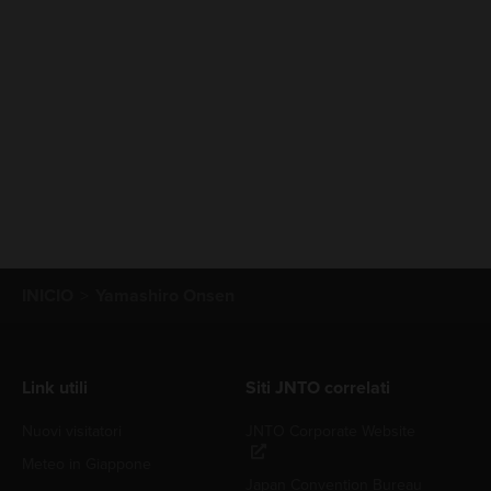
INICIO
Yamashiro Onsen
Link utili
Siti JNTO correlati
Nuovi visitatori
JNTO Corporate Website
Meteo in Giappone
Japan Convention Bureau