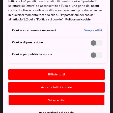
tutti i cookie" per rifiutare l'uso di tutti i nostri cookie. Spostate il
Onsen nella
prefettura di Ishikawa
si trova il pittoresco
selettore su "attivo" se acconsentite all'uso di una parte dei nostri
villaggio di Yamashiro Onsen, nel cui centro storico sorge
cookie. Inoltre, è possibile modificare o revocare il proprio consenso
in qualsiasi momento facendo clic su "Impostazioni dei cookie"
un antico onsen.
all'articolo 3.2 della "Politica sui cookie".
Politica sui cookie
Cookie strettamente necessari
Sempre attivi
Da non perdere
Cookie di prestazione
La più antica fornace Kutani del mondo
Cookie per pubblicità mirata
Una visita allo stabilimento termale Kosoyu
dell'era Meiji
Rifiuta tutti
Accetta tutti i cookie
Come arrivare
Salva scelte
Yamashiro Onsen si trova nella
prefettura di Ishikawa
,
ed è raggiungibile in treno e CANBUS, l'autobus turistico
Impostazioni dei cookie