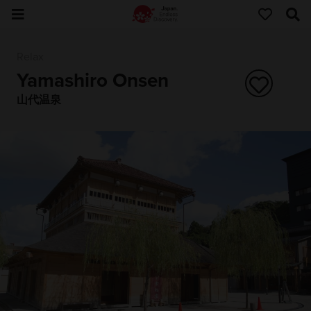
Relax
Yamashiro Onsen
山代温泉