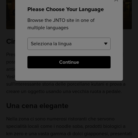
Please Choose Your Language
Browse the JNTO site in one of
multiple languages
Cimentarsi nell'arte della ceramica
Presso il Centro espositivo dell'antica fornace Kutani si
possono ammirare le rovine della fornace Kutani più
Continue
antica del mondo. Durante l'era Meiji, la fornace di
Yoshidaya era in piena attività. Scopri tutto
sull'interessante storia delle porcellane kutani e prova a
creare un oggetto usando una vecchia ruota a pedale.
Una cena elegante
Nella zona ci sono numerosi ristoranti che servono
specialità locali come i noodle soba, prodotti biologici a
km zero e una vasta gamma di dolci giapponesi, presentati