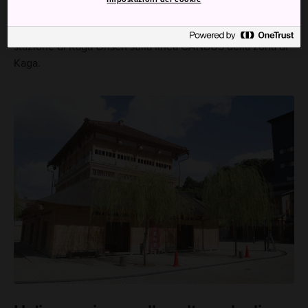
della zona della città di Kaga.
Yamashiro Onsen si trova a 15 minuti di autobus dalla
stazione di Kaga Onsen sulla linea CANBUS della zona di
Kaga.