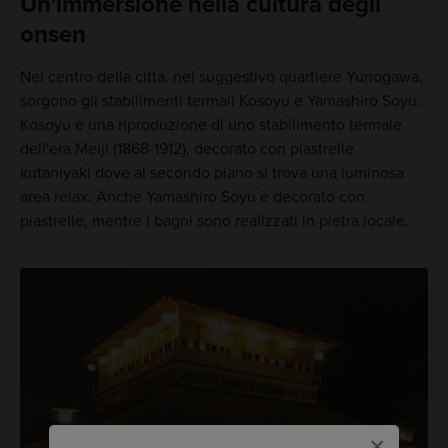
Un'immersione nella cultura degli
onsen
Nel centro della città, nel suggestivo quartiere Yunogawa,
sorgono gli stabilimenti termali Kosoyu e Yamashiro Soyu.
Kosoyu è una riproduzione di uno stabilimento termale
dell'era Meiji (1868-1912), decorato con piastrelle
kutaniyaki dove al secondo piano si trova una luminosa
area relax. Anche Yamashiro Soyu è decorato con
piastrelle, mentre i bagni sono realizzati in pietra locale.
×