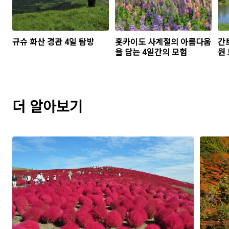
규슈 화산 경관 4일 탐방
홋카이도 사계절의 아름다움
간
을 담는 4일간의 모험
원
더 알아보기