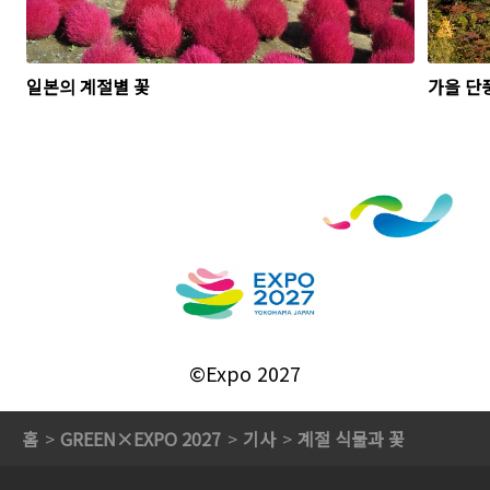
일본의 계절별 꽃
가을 단
©Expo 2027
홈
GREEN×EXPO 2027
기사
계절 식물과 꽃