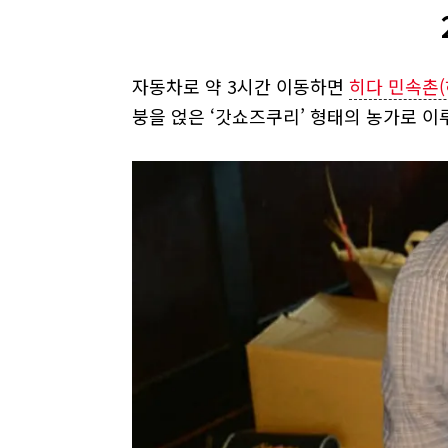
자동차로 약 3시간 이동하면
히다 민속촌
붕을 얹은 ‘갓쇼즈쿠리’ 형태의 농가로 이