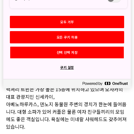
6월 22일 프리 오픈을 시작으로 9월의 정식 오픈까지의 기간
에는 비즈니스 손님과 커플을 대상으로 숙박이 가능합니다.
모두 거부
요금은 2인 1실 1박 8,500엔부터 설정되어 있습니다. 227개
모든 쿠키 허용
의 객실은 스탠다드부터 럭셔리 룸까지 5가지 타입으로 구성
되어 있으며 객실 단가는 2인 1실, 1박 8,500엔부터입니다.
선택 선택 저장
각각 스탠다드 트윈(16~18㎡) 204실, 스탠다드 더블(16㎡)
14실, 와모던(26㎡) 4실, 디럭스 트윈(32㎡) 3실, 럭셔리 트윈
쿠키 설정
(48㎡) 2실이 마련되어 있습니다.
럭셔리 트윈은 가장 높은 15층에 위치하고 있으며 오사카의
대표 관광지인 신세카이,
아베노하루카스, 덴노지 동물원 주변의 경치가 한눈에 들어옵
니다. 대형 소파가 있어 커플은 물론 여자 친구들끼리의 모임
에도 좋은 객실입니다. 욕실에는 미네랄 샤워헤드도 갖추어져
있습니다.