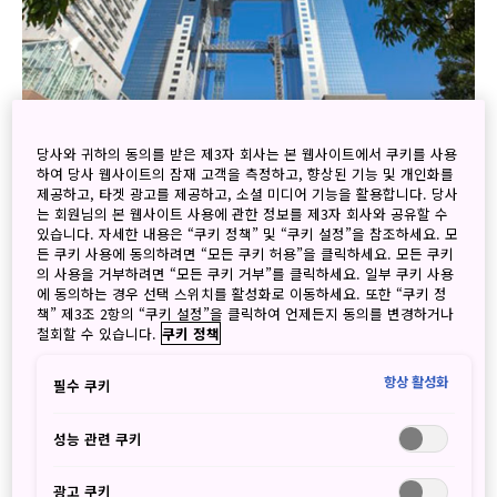
당사와 귀하의 동의를 받은 제3자 회사는 본 웹사이트에서 쿠키를 사용
하여 당사 웹사이트의 잠재 고객을 측정하고, 향상된 기능 및 개인화를
사진: 우메다 스카이 빌딩, 오사카
제공하고, 타겟 광고를 제공하고, 소셜 미디어 기능을 활용합니다. 당사
는 회원님의 본 웹사이트 사용에 관한 정보를 제3자 회사와 공유할 수
©JNTO
있습니다. 자세한 내용은 “쿠키 정책” 및 “쿠키 설정”을 참조하세요. 모
든 쿠키 사용에 동의하려면 “모든 쿠키 허용”을 클릭하세요. 모든 쿠키
의 사용을 거부하려면 “모든 쿠키 거부”를 클릭하세요. 일부 쿠키 사용
에 동의하는 경우 선택 스위치를 활성화로 이동하세요. 또한 “쿠키 정
Willows Hotel이 여러 관광지가 밀집해 있고 교통도 편리한
책” 제3조 2항의 “쿠키 설정”을 클릭하여 언제든지 동의를 변경하거나
요충지에 새롭게 오픈하였습니다.
철회할 수 있습니다.
쿠키 정책
오사카 지하철 미도스지선 도부쓰엔마에 역에서 걸어서 3분,
항상 활성화
필수 쿠키
JR 순환선 신이마미야역에서 도보 6분, 전철 5개 노선과 역 4
개가 지나고, 근처에는 쓰텐카쿠 타워, 덴노지 동물원 등 이 있
성능 관련 쿠키
어 오사카의 매력을 마음껏 즐길 수 있는 곳입니다.
광고 쿠키