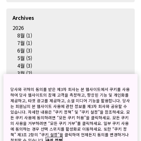
Archives
2026
8월
(1)
7월
(1)
6월
(3)
5월
(5)
4월
(3)
3월
(2)
2월
(2)
1월
(4)
당사와 귀하의 동의를 받은 제3자 회사는 본 웹사이트에서 쿠키를 사용
2025
하여 당사 웹사이트의 잠재 고객을 측정하고, 향상된 기능 및 개인화를
제공하고, 타겟 광고를 제공하고, 소셜 미디어 기능을 활용합니다. 당사
12월
(2)
는 회원님의 본 웹사이트 사용에 관한 정보를 제3자 회사와 공유할 수
11월
(5)
있습니다. 자세한 내용은 “쿠키 정책” 및 “쿠키 설정”을 참조하세요. 모
10월
(6)
든 쿠키 사용에 동의하려면 “모든 쿠키 허용”을 클릭하세요. 모든 쿠키
의 사용을 거부하려면 “모든 쿠키 거부”를 클릭하세요. 일부 쿠키 사용
9월
(4)
에 동의하는 경우 선택 스위치를 활성화로 이동하세요. 또한 “쿠키 정
8월
(2)
책” 제3조 2항의 “쿠키 설정”을 클릭하여 언제든지 동의를 변경하거나
철회할 수 있습니다.
쿠키 정책