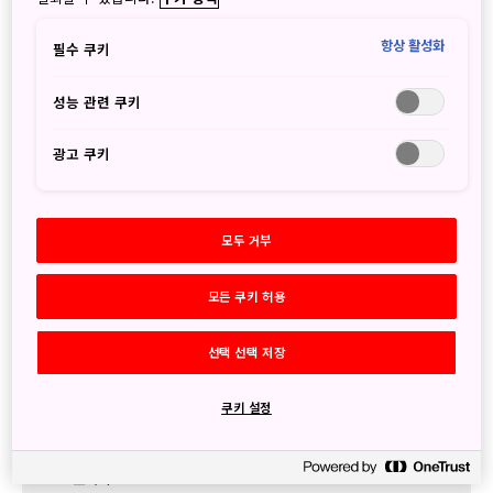
7월
(7)
6월
(3)
항상 활성화
필수 쿠키
5월
(1)
4월
(2)
성능 관련 쿠키
3월
(3)
2월
(6)
광고 쿠키
1월
(3)
2024
12월
(2)
11월
(5)
모두 거부
9월
(4)
8월
(2)
모든 쿠키 허용
7월
(8)
6월
(3)
선택 선택 저장
5월
(3)
4월
(2)
쿠키 설정
3월
(3)
2월
(6)
1월
(3)