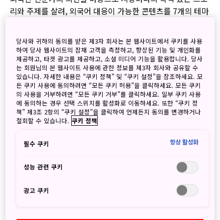
리와 주제를 살려, 외국어 대응이 가능한 콘텐츠를 7개의 테마
별로(Tradition, Outdoors, Cuisine, Cities, Nature, Art,
Relaxation) 소개하는 방일여행책자 "
100 Experiences in
당사와 귀하의 동의를 받은 제3자 회사는 본 웹사이트에서 쿠키를 사용
Japan – Find the Japan of your Dreams!
-"을 제작하
하여 당사 웹사이트의 잠재 고객을 측정하고, 향상된 기능 및 개인화를
였습니다.
제공하고, 타겟 광고를 제공하고, 소셜 미디어 기능을 활용합니다. 당사
는 회원님의 본 웹사이트 사용에 관한 정보를 제3자 회사와 공유할 수
있습니다. 자세한 내용은 “쿠키 정책” 및 “쿠키 설정”을 참조하세요. 모
든 쿠키 사용에 동의하려면 “모든 쿠키 허용”을 클릭하세요. 모든 쿠키
의 사용을 거부하려면 “모든 쿠키 거부”를 클릭하세요. 일부 쿠키 사용
본 책자는, 6 월 28일 도쿄에서 열리는 부유층여행시장 상담회
에 동의하는 경우 선택 스위치를 활성화로 이동하세요. 또한 “쿠키 정
"Japan Luxury Showcase"를 시작으로, 일본과 해외 상담회
책” 제3조 2항의 “쿠키 설정”을 클릭하여 언제든지 동의를 변경하거나
철회할 수 있습니다.
쿠키 정책
에서 배포합니다. 또한 전국에서 모집된 다양한 지역별 관광
컨텐츠를 웹 사이트와 SNS를 통해 발신하여, 향후 일본 프로
항상 활성화
필수 쿠키
모션에서 폭넓게 활용할 계획 입니다.
성능 관련 쿠키
광고 쿠키