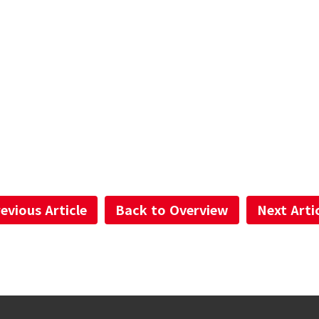
evious Article
Back to Overview
Next Arti