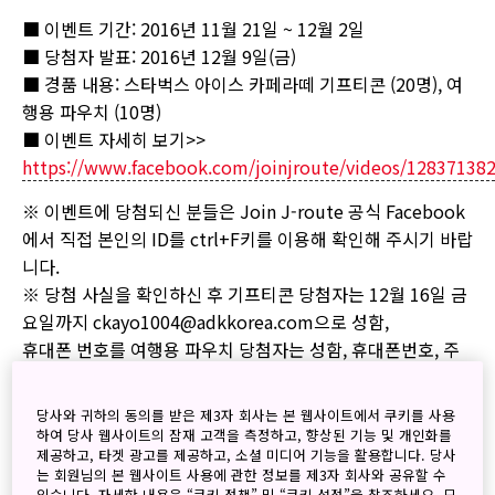
■ 이벤트 기간: 2016년 11월 21일 ~ 12월 2일
■ 당첨자 발표: 2016년 12월 9일(금)
■ 경품 내용: 스타벅스 아이스 카페라떼 기프티콘 (20명), 여
행용 파우치 (10명)
■ 이벤트 자세히 보기>>
https://www.facebook.com/joinjroute/videos/12837138
※ 이벤트에 당첨되신 분들은 Join J-route 공식 Facebook
에서 직접 본인의 ID를 ctrl+F키를 이용해 확인해 주시기 바랍
니다.
※ 당첨 사실을 확인하신 후 기프티콘 당첨자는 12월 16일 금
요일까지 ckayo1004@adkkorea.com으로 성함,
휴대폰 번호를 여행용 파우치 당첨자는 성함, 휴대폰번호, 주
소, 우편번호를 보내주세요. (기한 내에 연락처를 보내지 않을
경우 당첨이 취소될 수 있습니다.)
당사와 귀하의 동의를 받은 제3자 회사는 본 웹사이트에서 쿠키를 사용
하여 당사 웹사이트의 잠재 고객을 측정하고, 향상된 기능 및 개인화를
이벤트에 참여해 주셔서 진심으로 감사 드리며, 앞으로 더 다
제공하고, 타겟 광고를 제공하고, 소셜 미디어 기능을 활용합니다. 당사
양한 이벤트로 찾아 뵙겠습니다.
는 회원님의 본 웹사이트 사용에 관한 정보를 제3자 회사와 공유할 수
있습니다. 자세한 내용은 “쿠키 정책” 및 “쿠키 설정”을 참조하세요. 모