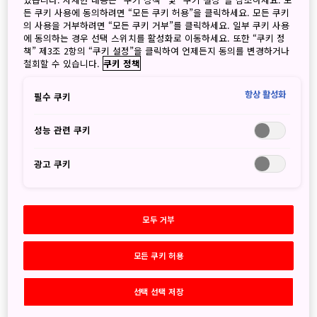
든 쿠키 사용에 동의하려면 “모든 쿠키 허용”을 클릭하세요. 모든 쿠키
의 사용을 거부하려면 “모든 쿠키 거부”를 클릭하세요. 일부 쿠키 사용
Keyword search
실행
에 동의하는 경우 선택 스위치를 활성화로 이동하세요. 또한 “쿠키 정
책” 제3조 2항의 “쿠키 설정”을 클릭하여 언제든지 동의를 변경하거나
검색
철회할 수 있습니다.
쿠키 정책
항상 활성화
필수 쿠키
성능 관련 쿠키
Archives
광고 쿠키
2026
8월
(1)
7월
(1)
모두 거부
6월
(3)
5월
(5)
모든 쿠키 허용
4월
(3)
3월
(2)
선택 선택 저장
2월
(2)
1월
(4)