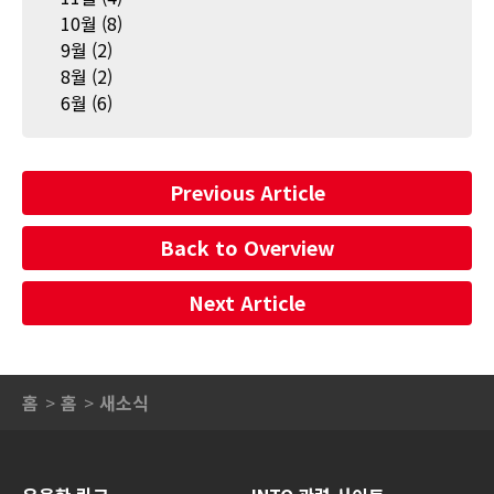
10월
(8)
9월
(2)
8월
(2)
6월
(6)
Previous Article
Back to Overview
Next Article
홈
홈
새소식