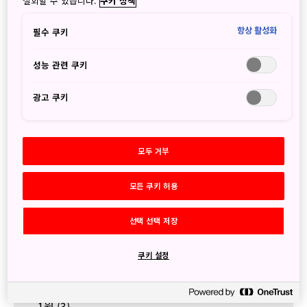
철회할 수 있습니다.
쿠키 정책
7월
(7)
6월
(3)
항상 활성화
필수 쿠키
5월
(1)
4월
(2)
성능 관련 쿠키
3월
(3)
2월
(6)
광고 쿠키
1월
(3)
2024
12월
(2)
모두 거부
11월
(5)
9월
(4)
모든 쿠키 허용
8월
(2)
7월
(8)
선택 선택 저장
6월
(3)
5월
(3)
4월
(2)
쿠키 설정
3월
(3)
2월
(6)
1월
(3)