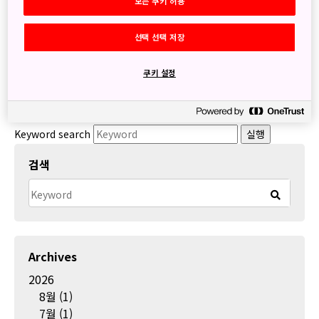
모든 쿠키 허용
센과 치히로의 행방불명이 떠오르는 료칸이 등장! ”시부온천
(渋温泉)”
선택 선택 저장
長野県下高井郡山ノ内町
일본 최대 규모 아울렛 가루이자와 “프린스 쇼핑 플라자(プリ
쿠키 설정
ンスショッピングプラザ)”
長野県北佐久郡軽井沢町軽井沢/ 영업시간 10:00-18:00
Keyword search
실행
검색
Archives
2026
8월
(1)
7월
(1)