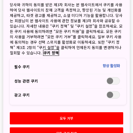
당사와 귀하의 동의를 받은 제3자 회사는 본 웹사이트에서 쿠키를 사용
하여 당사 웹사이트의 잠재 고객을 측정하고, 향상된 기능 및 개인화를
제공하고, 타겟 광고를 제공하고, 소셜 미디어 기능을 활용합니다. 당사
세상에서 가장 아름다운 스타벅스가 있는 “간스이 공원(環水
는 회원님의 본 웹사이트 사용에 관한 정보를 제3자 회사와 공유할 수
있습니다. 자세한 내용은 “쿠키 정책” 및 “쿠키 설정”을 참조하세요. 모
公園)”
든 쿠키 사용에 동의하려면 “모든 쿠키 허용”을 클릭하세요. 모든 쿠키
富山県富山市湊入船町/ 영업시간 24시간
의 사용을 거부하려면 “모든 쿠키 거부”를 클릭하세요. 일부 쿠키 사용
에 동의하는 경우 선택 스위치를 활성화로 이동하세요. 또한 “쿠키 정
주황주황 도롯코열차 타고 협곡으로 향하는 “구로베협곡(黒
책” 제3조 2항의 “쿠키 설정”을 클릭하여 언제든지 동의를 변경하거나
철회할 수 있습니다.
쿠키 정책
部峡谷)”
富山県黒部市黒部峡谷口11/ 영업시간 첫열차7:57-마지막
항상 활성화
필수 쿠키
열차14:56
성능 관련 쿠키
야생원숭이를 눈앞에서 볼 수 있는 “지고쿠다니 야생원숭이
공원(地獄谷野猿)”
광고 쿠키
長野県下高井郡山ノ内町平穏6845/ 영업시간 8:30-17:00
마치 구름 위에 있는 듯한 기분 “소라테라스(SORAテラス)”
長野県下高井郡山ノ内町夜間瀬11700/ 영업시간 9:00-
모두 거부
19:00(로프웨이 20분간격)