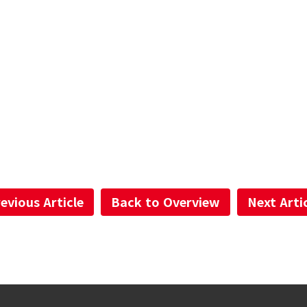
evious Article
Back to Overview
Next Arti