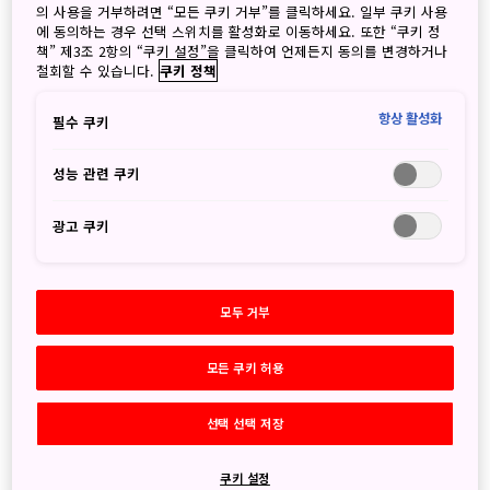
의 사용을 거부하려면 “모든 쿠키 거부”를 클릭하세요. 일부 쿠키 사용
에 동의하는 경우 선택 스위치를 활성화로 이동하세요. 또한 “쿠키 정
책” 제3조 2항의 “쿠키 설정”을 클릭하여 언제든지 동의를 변경하거나
Archives
철회할 수 있습니다.
쿠키 정책
2026
8월
(1)
항상 활성화
필수 쿠키
7월
(1)
6월
(3)
성능 관련 쿠키
5월
(5)
4월
(3)
광고 쿠키
3월
(2)
2월
(2)
1월
(4)
모두 거부
2025
12월
(2)
모든 쿠키 허용
11월
(5)
10월
(6)
선택 선택 저장
9월
(4)
8월
(2)
쿠키 설정
7월
(7)