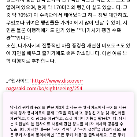
알려져 있으며, 현재 약 170마리의 펭귄이 살고 있습니다. 그
중 약 70%가 이 수족관에서 태어났다고 하니 정말 대단하죠.
무엇보다 귀여운 펭귄들을 가까이에서 많이 만날 수 있어, 시
민은 물론 여행객에게도 인기 있는 **‘나가사키 펭귄 수족
관’**입니다.
또한, 나가사키의 전통적인 마을 풍경을 재현한 비오토프도 있
어 자연을 배우고 즐기기에도 좋은 장소입니다. 이번 여름 방
학 여행지로 추천합니다.
🔗웹사이트:
https://www.discover-
nagasaki.com/ko/sightseeing/254
Keyword search
실행
당사와 귀하의 동의를 받은 제3자 회사는 본 웹사이트에서 쿠키를 사용
하여 당사 웹사이트의 잠재 고객을 측정하고, 향상된 기능 및 개인화를
검색
제공하고, 타겟 광고를 제공하고, 소셜 미디어 기능을 활용합니다. 당사
는 회원님의 본 웹사이트 사용에 관한 정보를 제3자 회사와 공유할 수
있습니다. 자세한 내용은 “쿠키 정책” 및 “쿠키 설정”을 참조하세요. 모
든 쿠키 사용에 동의하려면 “모든 쿠키 허용”을 클릭하세요. 모든 쿠키