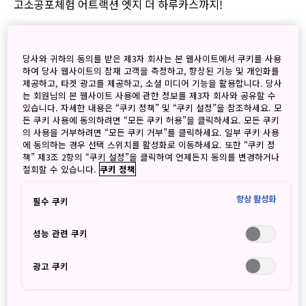
고소공포체험 어트랙션 엣지 더 하루카스까지!
그 밖에도 매력적인 오사카의 여행지가 가득!
다가오는 2019년을 맞아 다라티비의 랜선투어 여행지 중
당사와 귀하의 동의를 받은 제3자 회사는 본 웹사이트에서 쿠키를 사용
하여 당사 웹사이트의 잠재 고객을 측정하고, 향상된 기능 및 개인화를
여러분이 방문해보고 싶은 장소는 어디인가요?
제공하고, 타겟 광고를 제공하고, 소셜 미디어 기능을 활용합니다. 당사
는 회원님의 본 웹사이트 사용에 관한 정보를 제3자 회사와 공유할 수
지금 바로 영상 확인 후 댓글로
있습니다. 자세한 내용은 “쿠키 정책” 및 “쿠키 설정”을 참조하세요. 모
다라티비에 소개된 2019년 꼭 가보고 싶은 오사카 여행지를
든 쿠키 사용에 동의하려면 “모든 쿠키 허용”을 클릭하세요. 모든 쿠키
의 사용을 거부하려면 “모든 쿠키 거부”를 클릭하세요. 일부 쿠키 사용
남겨주세요!!
에 동의하는 경우 선택 스위치를 활성화로 이동하세요. 또한 “쿠키 정
책” 제3조 2항의 “쿠키 설정”을 클릭하여 언제든지 동의를 변경하거나
[이벤트 참여방법]
철회할 수 있습니다.
쿠키 정책
①일본 정부 관광국 페이스북 페이지 좋아요&팔로우!
②다라티비 오사카 랜선투어 시청하기
항상 활성화
필수 쿠키
③이벤트 게시글 좋아요 후 가고싶은 다라티비에 등장한 랜선
투어 여행지를 댓글로 남기기!
성능 관련 쿠키
Point! 댓글에 친구를 태그하거나 게시글을 공유하면 당첨확
광고 쿠키
률 UP!
●경품