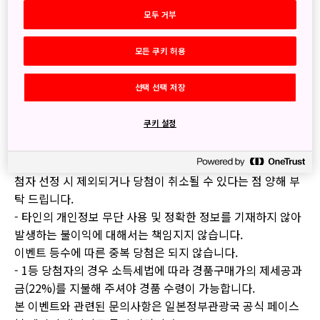
1등) 에어팟 (2명)
모두 거부
2등) 일본 백화점 기프트카드 5,000엔 (10명)
3등) 스타벅스 아메리카노 (20명)
모든 쿠키 허용
●이벤트 기간 : 2018년 12월 28일(금) ~ 2019년 1월 18일
선택 선택 저장
(금)
●당첨자 발표 : 2019년 1월 23일(수)
쿠키 설정
※ 유의사항
- 불법적이거나 정상적이지 않은 방법으로 응모하신 경우, 당
첨자 선정 시 제외되거나 당첨이 취소될 수 있다는 점 양해 부
탁 드립니다.
- 타인의 개인정보 무단 사용 및 정확한 정보를 기재하지 않아
발생하는 불이익에 대해서는 책임지지 않습니다.
이벤트 등수에 따른 중복 당첨은 되지 않습니다.
- 1등 당첨자의 경우 소득세법에 따라 경품구매가의 제세공과
금(22%)를 지불해 주셔야 경품 수령이 가능합니다.
본 이벤트와 관련된 문의사항은 일본정부관광국 공식 페이스