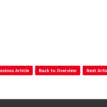
evious Article
Back to Overview
Next Arti