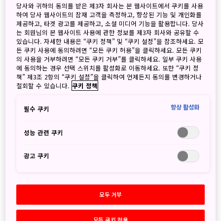
당사와 귀하의 동의를 받은 제3자 회사는 본 웹사이트에서 쿠키를 사용
하여 당사 웹사이트의 잠재 고객을 측정하고, 향상된 기능 및 개인화를
제공하고, 타겟 광고를 제공하고, 소셜 미디어 기능을 활용합니다. 당사
는 회원님의 본 웹사이트 사용에 관한 정보를 제3자 회사와 공유할 수
있습니다. 자세한 내용은 “쿠키 정책” 및 “쿠키 설정”을 참조하세요. 모
든 쿠키 사용에 동의하려면 “모든 쿠키 허용”을 클릭하세요. 모든 쿠키
의 사용을 거부하려면 “모든 쿠키 거부”를 클릭하세요. 일부 쿠키 사용
에 동의하는 경우 선택 스위치를 활성화로 이동하세요. 또한 “쿠키 정
책” 제3조 2항의 “쿠키 설정”을 클릭하여 언제든지 동의를 변경하거나
철회할 수 있습니다.
쿠키 정책
©Nintendo
또한 에어리어 전경과 「마리오 카트」를 테마로 한 세계 최
항상 활성화
필수 쿠키
초의 라이드 어트랙션 『마리오 카트 : 쿠파의 도전』의 일부
와 에어리어의 심볼 중 하나인 「마리오 카트」 어트랙션이
성능 관련 쿠키
들어가는 「쿠파성」의 내부도 최초로 공개했습니다.
광고 쿠키
『슈퍼 닌텐도 월드』는 일본이 세계에 자랑하는 닌텐도의 캐
릭터와 게임의 세계를 유니버설 스튜디오의 혁식적인 아이디
어와 세계 최첨단 테크놀로지에 의해 압도적인 스케일과 퀄리
모두 거부
티로 현실세계에 재현한 대규모 테마 에어리어입니다. 2021
년 2월 4일(목) 진행될 『슈퍼 닌텐도 월드』의 그랜드 오프닝
모든 쿠키 허용