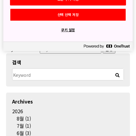
은 내년 개업 20년을 맞이하는 유니버설 스튜디오 재팬에 있
어 기념할 해에 개막하게 됩니다.
선택 선택 저장
쿠키 설정
슈퍼닌텐도월드 오픈일 공개 릴리스(KR).pdf
자세히 보기
Keyword search
실행
검색
Archives
2026
8월
(1)
7월
(1)
6월
(3)