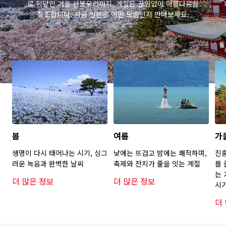
로 뒤덮인 겨울 산봉우리까지, 계절은 끊임없이 아름다움을
창조합니다. 지금 일본은 어떤 모습인지 만나보세요.
봄
여름
가
생명이 다시 태어나는 시기, 싱그
낮에는 뜨겁고 밤에는 쾌적하며,
진
러운 녹음과 완벽한 날씨
축제와 잔치가 줄을 잇는 계절
를 
는 
더 많은 정보
더 많은 정보
시
더