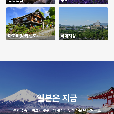
마고메(나카센도)
히메지성
일본은 지금
봄의 수줍은 핑크빛 벚꽃부터 불타는 듯한 가을 단풍과 눈으