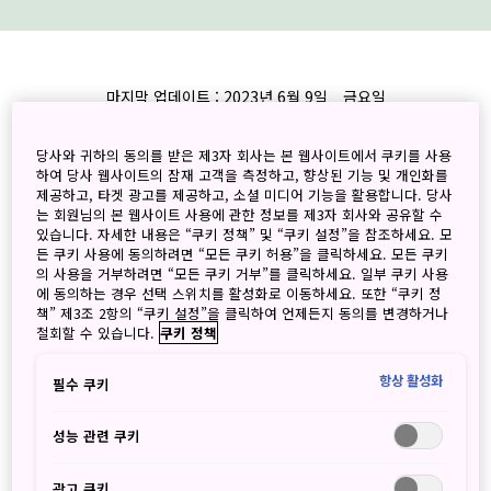
마지막 업데이트 : 2023년 6월 9일 금요일
여러분의 일본 방문을 환영합니다.
당사와 귀하의 동의를 받은 제3자 회사는 본 웹사이트에서 쿠키를 사용
하여 당사 웹사이트의 잠재 고객을 측정하고, 향상된 기능 및 개인화를
제공하고, 타겟 광고를 제공하고, 소셜 미디어 기능을 활용합니다. 당사
한적한 산중 온천에 몸을 담그고, 그림처럼 완벽한 사원 정원을 거닐
는 회원님의 본 웹사이트 사용에 관한 정보를 제3자 회사와 공유할 수
고, 소박한 가게에서의 김이 모락모락 나는 라면 한 그릇; 일본에의 꿈
있습니다. 자세한 내용은 “쿠키 정책” 및 “쿠키 설정”을 참조하세요. 모
을 현실로 만들 준비를 하세요. 우리는 당신을 환영합니다!!
든 쿠키 사용에 동의하려면 “모든 쿠키 허용”을 클릭하세요. 모든 쿠키
의 사용을 거부하려면 “모든 쿠키 거부”를 클릭하세요. 일부 쿠키 사용
에 동의하는 경우 선택 스위치를 활성화로 이동하세요. 또한 “쿠키 정
책” 제3조 2항의 “쿠키 설정”을 클릭하여 언제든지 동의를 변경하거나
알림: COVID-19 확산 방지를 위한 모든 국경조치가
철회할 수 있습니다.
쿠키 정책
2023년 4월 29일에 해제되었습니다.
2023년 4월 29일 이후에 일본에 입국하시는 분들은
항상 활성화
필수 쿠키
유효한 백신접종증명서 또는 COVID-19 음성증명서를
제출하지 않아도 됩니다.
성능 관련 쿠키
광고 쿠키