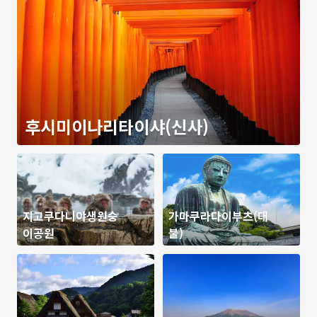
후시미이나리타이샤(신사)
지고쿠다니야생원숭
가마쿠라다이부츠(대
이공원
불)