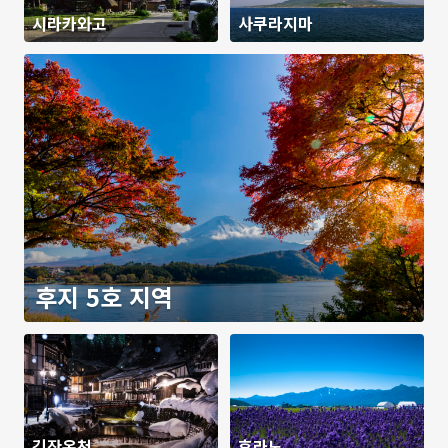
시라카와고
사쿠라지마
후지 5호 지역
긴잔온천
후라노