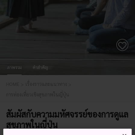
ภาพรวม
คำสำคัญ
HOME
เรื่องราวและแนวทาง
การท่องเที่ยวเชิงสุขภาพในญี่ปุ่น
สัมผัสกับความมหัศจรรย์ของการดูแล
สุขภาพในญี่ปุ่น