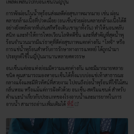
เพลิดเพลินไปกับอนเซ็นในญี่ปุ่น
การพักผ่อนในน้ำพุร้อนส่งผลดีต่อสุขภาพมากมาย เช่น ผ่อน
คลายกล้ามเนื้อที่ปวดเมื่อย (อนเซ็นช่วยผ่อนคลายกล้ามเนื้อได้ดี
อย่างยิ่งหลังจากที่เล่นสกีหรือเดินเขามาทั้งวัน) ทำให้นอนหลับ
สนิท และทำให้การไหลเวียนโลหิตดีขึ้น และที่สำคัญที่สุดน้ำพุ
ร้อนจำนวนมากมีแร่ธาตุที่ดีต่อสุขภาพแตกต่างกัน “โทจิ” หรือ
การแช่น้ำพุร้อนสำหรับการรักษาทางการแพทย์ ได้ถูกนำมา
ประยุกต์ใช้ในญี่ปุ่นมานานหลายศตวรรษ
อนเซ็นแต่ละแห่งย่อมมีความแตกต่างกัน และมีมากมายหลาย
ชนิด คุณสามารถมองหาอนเซ็นได้ทั้งแบบบ่อแช่เท้าสาธารณะ
กลางแจ้งและมีทิวทัศน์ที่สวยงาม ไปจนถึงบ่อน้ำพุร้อนที่ใช้ไม้สน
กลิ่นหอม หรือแม้แต่การฝังตัวด้วย อนเซ็น-สตรีมแซนด์ สำหรับ
คำแนะนำเกี่ยวกับประเภทของโรงอาบน้ำและมารยาทในการ
อาบน้ำ สามารถอ่านเพิ่มเติมได้
ที่นี่