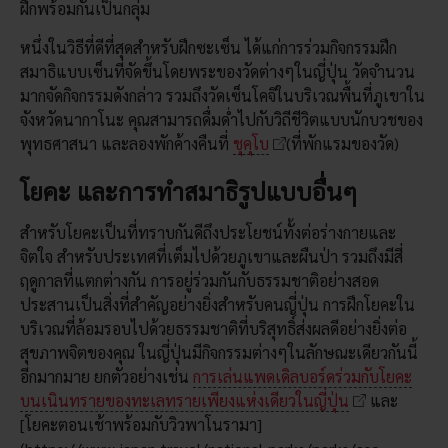
ฝึกพร้อมกันเป็นกลุ่ม
หนึ่งในวิธีที่ดีที่สุดสำหรับฝึกซะเซ็น ได้แก่การร่วมกิจกรรมฝึก
สมาธิแบบเซ็นที่จัดขึ้นโดยพระของวัดต่างๆในญี่ปุ่น วัดจำนวน
มากจัดกิจกรรมดังกล่าว รวมถึงวัดเซ็นโคจิในบริเวณพื้นที่ภูเขาใน
จังหวัดนากาโนะ คุณสามารถดื่มด่ำไปกับวิถีชีวิตแบบนักบวชของ
พุทธศาสนา และลองพักค้างคืนที่
ชุคุโบ
(ที่พักแรมของวัด)
โยคะ และการทำสมาธิรูปแบบอื่นๆ
สำหรับโยคะเป็นที่ทราบกันดีถึงประโยชน์ทั้งต่อร่างกายและ
จิตใจ สำหรับประเทศที่เต็มไปด้วยภูเขาและผืนป่า รวมถึงมีสี่
ฤดูกาลที่แตกต่างกัน การอยู่ร่วมกันกับธรรมชาติอย่างสอด
ประสานเป็นสิ่งที่สำคัญอย่างยิ่งสำหรับคนญี่ปุ่น การฝึกโยคะใน
บริเวณที่ล้อมรอบไปด้วยธรรมชาติที่บริสุทธิ์ส่งผลดีอย่างยิ่งต่อ
สุขภาพจิตของคุณ ในญี่ปุ่นมีกิจกรรมต่างๆในลักษณะเดียวกันนี้
อีกมากมาย ยกตัวอย่างเช่น
การเล่นแพดเดิลบอร์ดร่วมกับโยคะ
บนเนินทรายของทะเลทรายเพียงแห่งเดียวในญี่ปุ่น
และ
[โยคะตอนเช้าพร้อมกับวิวพาโนรามา]