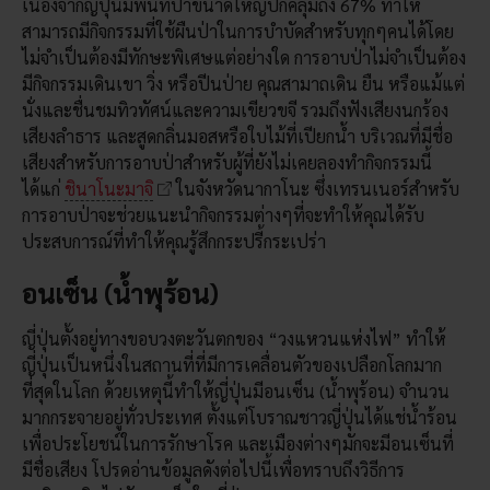
เนื่องจากญี่ปุ่นมีพื้นที่ป่าขนาดใหญ่ปกคลุมถึง 67% ทำให้
สามารถมีกิจกรรมที่ใช้ผืนป่าในการบำบัดสำหรับทุกๆคนได้โดย
ไม่จำเป็นต้องมีทักษะพิเศษแต่อย่างใด การอาบป่าไม่จำเป็นต้อง
มีกิจกรรมเดินเขา วิ่ง หรือปีนป่าย คุณสามาถเดิน ยืน หรือแม้แต่
นั่งและชื่นชมทิวทัศน์และความเขียวขจี รวมถึงฟังเสียงนกร้อง
เสียงลำธาร และสูดกลิ่นมอสหรือใบไม้ที่เปียกน้ำ บริเวณที่มีชื่อ
เสียงสำหรับการอาบป่าสำหรับผู้ที่ยังไม่เคยลองทำกิจกรรมนี้
ได้แก่
ชินาโนะมาจิ
ในจังหวัดนากาโนะ ซึ่งเทรนเนอร์สำหรับ
การอาบป่าจะช่วยแนะนำกิจกรรมต่างๆที่จะทำให้คุณได้รับ
ประสบการณ์ที่ทำให้คุณรู้สึกกระปรี้กระเปร่า
อนเซ็น (น้ำพุร้อน)
ญี่ปุ่นตั้งอยู่ทางขอบวงตะวันตกของ “วงแหวนแห่งไฟ” ทำให้
ญี่ปุ่นเป็นหนึ่งในสถานที่ที่มีการเคลื่อนตัวของเปลือกโลกมาก
ที่สุดในโลก ด้วยเหตุนี้ทำให้ญี่ปุ่นมีอนเซ็น (น้ำพุร้อน) จำนวน
มากกระจายอยู่ทั่วประเทศ ตั้งแต่โบราณชาวญี่ปุ่นได้แช่น้ำร้อน
เพื่อประโยชน์ในการรักษาโรค และเมืองต่างๆมักจะมีอนเซ็นที่
มีชื่อเสียง โปรดอ่านข้อมูลดังต่อไปนี้เพื่อทราบถึงวิธีการ