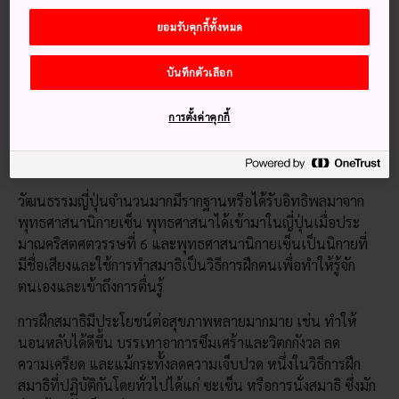
มากมายที่ง่ายต่อการผนวกเข้ากับการแผนการเดินทางของคุณ
ยอมรับคุกกี้ทั้งหมด
ไม่ว่าจะเป็นการฝึกสมาธิ โยคะ การบำบัดด้วยผืนป่า รวมถึงการ
รับประทานเพื่อสุขภาพ กิจกรรมฟื้นฟูสภาพจิตใจเหล่านี้ยัง
บันทึกตัวเลือก
ทำงานประสานไปกับธรรมชาติที่น่าทึ่งของญี่ปุ่น และความ
สวยงามที่สัมผัสได้ด้วยสายตา ทำให้แน่ใจได้ว่าคุณจะกลับไป
การตั้งค่าคุกกี้
พร้อมกับความสดชื่นและเต็มเปี่ยมไปด้วยพลัง
การฝึกสมาธิแบบเซ็น
วัฒนธรรมญี่ปุ่นจำนวนมากมีรากฐานหรือได้รับอิทธิพลมาจาก
พุทธศาสนานิกายเซ็น พุทธศาสนาได้เข้ามาในญี่ปุ่นเมื่อประ
มาณคริสตศตวรรษที่ 6 และพุทธศาสนานิกายเซ็นเป็นนิกายที่
มีชื่อเสียงและใช้การทำสมาธิเป็นวิธีการฝึกตนเพื่อทำให้รู้จัก
ตนเองและเข้าถึงการตื่นรู้
การฝึกสมาธิมีประโยชน์ต่อสุขภาพหลายมากมาย เช่น ทำให้
นอนหลับได้ดีขึ้น บรรเทาอาการซึมเศร้าและวิตกกังวล ลด
ความเครียด และแม้กระทั้งลดความเจ็บปวด หนึ่งในวิธีการฝึก
สมาธิที่ปฏิบัติกันโดยทั่วไปได้แก่ ซะเซ็น หรือการนั่งสมาธิ ซึ่งมัก