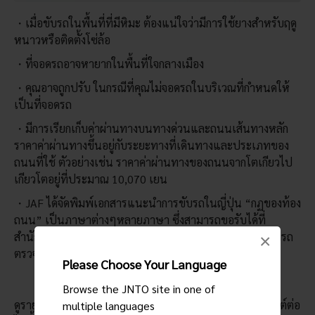
เมื่อขับรถในพื้นที่ที่มีหิมะ ต้องแน่ใจว่ามีการใช้ยางสำหรับฤดู
หนาวหรือติดตั้งโซ่ล้อ
ที่จอดรถอาจหายากในพื้นที่ใจกลางเมือง
คุณอาจถูกปรับ ในกรณีที่คุณไม่จอดรถในบริเวณที่กำหนดให้
เป็นที่จอดรถ
มีการเรียกเก็บค่าผ่านทางบนทางด่วนและถนนเส้นทางหลัก
ราคาค่าผ่านทางขึ้นอยู่กับระยะทางที่เดินทางและประเภทของ
ถนนที่ใช้ ตัวอย่างเช่น ราคาค่าผ่านทางของถนนจากโตเกียวไป
เกียวโตอยู่ที่ประมาณ 10,070 เยน
JAF ได้จัดพิมพ์เอกสารแนะนำการขับรถในญี่ปุ่น “กฏของท้อง
ถนน” เป็นภาษาต่างๆหลายภาษา ซึ่งสามารถขอรับได้ที่
สำนักงาน JAF ทั่วประเทศญี่ปุ่น สำหรับข้อมูลเพิ่มเติมสามารถ
×
ตรวจสอบได้ที่ [JAF เวปไซต์] (https://english.jaf.or.jp/).
Please Choose Your Language
Browse the JNTO site in one of
ดูรายละเอียดเกี่ยวกับกฎจราจรในประเทศญี่ปุ่นได้จากเว็บไซต์ต่อ
multiple languages