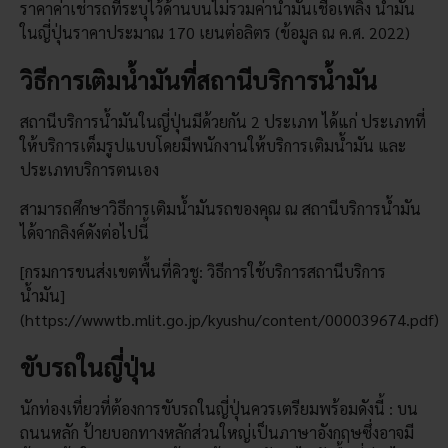
ราคาค่าเช่ารถที่ระบุไว้ด้านบนไม่รวมค่าน้ำมันเชื้อเพลิง น้ำมัน
ในญี่ปุ่นราคาประมาณ 170 เยนต่อลิตร (ข้อมูล ณ ค.ศ. 2022)
วิธีการเติมน้ำมันที่สถานีบริการน้ำมัน
สถานีบริการน้ำมันในญี่ปุ่นมีด้วยกัน 2 ประเภท ได้แก่ ประเภทที่
ให้บริการเต็มรูปแบบโดยมีพนักงานให้บริการเติมน้ำมัน และ
ประเภทบริการตนเอง
สามารถศึกษาวิธีการเติมน้ำมันรถของคุณ ณ สถานีบริการน้ำมัน
ได้จากลิงค์ดังต่อไปนี้
[กรมการขนส่งเขตพื้นที่คิวชู: วิธีการใช้บริการสถานีบริการ
น้ำมัน]
(https://wwwtb.mlit.go.jp/kyushu/content/000039674.pdf)
ขับรถในญี่ปุ่น
นักท่องเที่ยวที่ต้องการขับรถในญี่ปุ่นควรเตรียมพร้อมดังนี้ : บน
ถนนหลัก ป้ายบอกทางหลักส่วนใหญ่เป็นภาษาอังกฤษซึ่งอาจมี