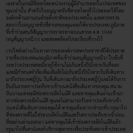
เฉพาะในกรณีที่ออกโดยหน่วยงานผู้มีอำนาจออกในประเทศของ
คุณเท่านั้น สำหรับใบอนุญาตขับขี่สากลโดยทั่วไปจะออกให้โดย
องค์กรด้านยานยนต์ระดับชาติของประเทศนั้น และควรตรวจ
สอบว่าใบอนุญาตขับขี่สากลของคุณออกให้จากประเทศ/ภูมิภาค
ที่เข้าร่วมสนธิสัญญาการจราจรทางถนนสากล ค.ศ. 1949
(อนุสัญญาเจนีวา) และสอดคล้องกับระเบียบที่วางไว้
เวปไซต์อย่างเป็นทางการขององค์การสหประชาชาติได้ประกาศ
รายชื่อประเทศและภูมิภาคซึ่งเข้าร่วมอนุสัญญาเจนีวา ใบขับขี่
ระหว่างประเทศจะมีอายุใช้งานไม่เกินหนึ่งปีนับจากวันที่ออก
และมีกำหนดจำกัดเพิ่มเติมอีกไม่เกินหนึ่งปีนับจากวันที่เดินทาง
มาถึงประเทศญี่ปุ่น วันที่เดินทางมาถึงประเทศญี่ปุ่นจะได้รับการ
ยืนยันจากตราประทับขาเข้าบนหนังสือเดินทางของคุณ สนาม
บินบางแห่งจะมีช่องตรวจอัตโนมัติ และหากคุณเดินผ่านเข้ามา
ทางช่องตรวจอัตโนมัติ คุณจะไม่สามารถรับตราประทับขาเข้า
บนหนังสือเดินทางของคุณได้ หากคุณต้องการเช่ารถขับ กรุณาไป
ที่ช่องตรวจที่ไม่ใช่ระบบอัตโนมัติและรับตราประทับขาเข้าก่อน
ที่จะผ่านด่านออกมา แต่หากคุณได้เข้าช่องตรวจอัตโนมัติแล้ว
กรุณาไปที่เคาน์เตอร์บริการศุลกากรเพื่อประทับตราเข้าประเทศ