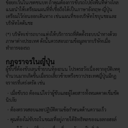
ข้อยกเว้นในเขตชนบท ถ้าคุณต้องการขับรถไปยังพื้นที่ห่างไกล
แนะนำให้เตรียมแผนที่ที่เชื่อถือได้เป็นภาษาอังกฤษ-ญี่ปุ่น
เตรียมไว้ก่อนออกเดินทาง เช่นแผนที่ของบริษัทโชบุนชะและ
บริษัทโคดันชะ
(*) บริษัทเช่ารถบางแห่งให้บริการรถที่ติดตั้งระบบนำทางด้วย
ภาษาต่างประเทศ ดังนั้นควรสอบถามข้อมูลจากบริษัทเมื่อ
ทำการจองรถ
กฏจราจรในญี่ปุ่น
ผู้ขับขี่ต้องขับเลนซ้ายบนท้องถนน โปรดระวังเนื่องจากอุบัติเหตุ
จำนวนมากเกิดขึ้นเมื่อรถเลี้ยวซ้ายหรือขวาประเทศญี่ปุ่นมีกฏ
จราจรที่เคร่งครัด เช่น
เมื่อขับรถ ต้องแน่ใจว่าผู้ขับและผู้โดยสารทั้งหมดคาดเข็มขัด
นิรภัย
ต้องตรวจสอบและปฏิบัติตามข้อกำหนดด้านความเร็ว
คุณต้องไม่ขับรถในขณะที่อยู่ภายใต้อิทธิพลของแอลกอฮอล์