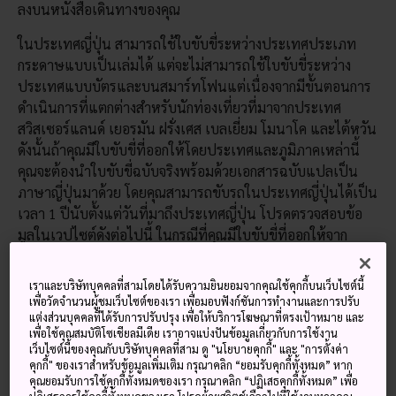
ลงบนหนังสือเดินทางของคุณ
ในประเทศญี่ปุ่น สามารถใช้ใบขับขี่ระหว่างประเทศประเภท
กระดาษแบบเป็นเล่มได้ แต่จะไม่สามารถใช้ใบขับขี่ระหว่าง
ประเทศแบบบัตรและบนสมาร์ทโฟนแต่เนื่องจากมีขั้นตอนการ
ดำเนินการที่แตกต่างสำหรับนักท่องเที่ยวที่มาจากประเทศ
สวิสเซอร์แลนด์ เยอรมัน ฝรั่งเศส เบลเยี่ยม โมนาโค และไต้หวัน
ดังนั้นถ้าคุณมีใบขับขี่ที่ออกให้โดยประเทศและภูมิภาคเหล่านี้
คุณจะต้องนำใบขับขี่ฉบับจริงพร้อมด้วยเอกสารฉบับแปลเป็น
ภาษาญี่ปุ่นมาด้วย โดยคุณสามารถขับรถในประเทศญี่ปุ่นได้เป็น
เวลา 1 ปีนับตั้งแต่วันที่มาถึงประเทศญี่ปุ่น โปรดตรวจสอบข้อ
มูลในเวปไซต์ดังต่อไปนี้ ในกรณีที่คุณมีใบขับขี่ที่ออกให้จาก
ประเทศสวิสเซอร์แลนด์ เยอรมัน ฝรั่งเศส เบลเยี่ยม โมนาโค
และไต้หวัน
เราและบริษัทบุคคลที่สามโดยได้รับความยินยอมจากคุณใช้คุกกี้บนเว็บไซต์นี้
เพื่อวัดจำนวนผู้ชมเว็บไซต์ของเรา เพื่อมอบฟังก์ชันการทำงานและการปรับ
สหพันธ์รถยนต์แห่งประเทศญี่ปุ่น (JAF)
แต่งส่วนบุคคลที่ได้รับการปรับปรุง เพื่อให้บริการโฆษณาที่ตรงเป้าหมาย และ
เพื่อใช้คุณสมบัติโซเชียลมีเดีย เราอาจแบ่งปันข้อมูลเกี่ยวกับการใช้งาน
สำหรับข้อมูลเพิ่มเติมสำหรับใบขับขี่ที่ถูกต้องในประเทศญี่ปุ่น
เว็บไซต์นี้ของคุณกับบริษัทบุคคลที่สาม ดู "นโยบายคุกกี้" และ "การตั้งค่า
คุกกี้" ของเราสำหรับข้อมูลเพิ่มเติม กรุณาคลิก “ยอมรับคุกกี้ทั้งหมด” หาก
โปรดคลิ๊กได้ที่นี่
คุณยอมรับการใช้คุกกี้ทั้งหมดของเรา กรุณาคลิก “ปฏิเสธคุกกี้ทั้งหมด” เพื่อ