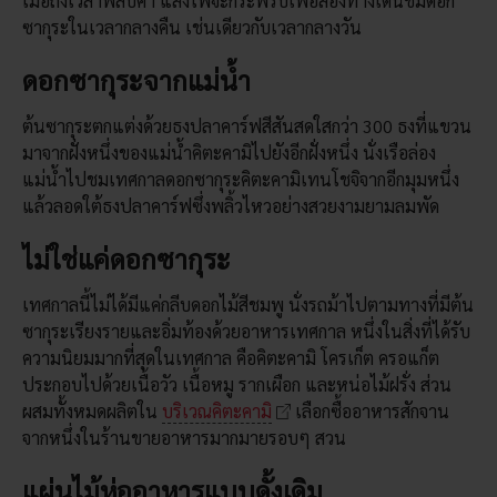
เมื่อถึงเวลาพลบค่ำ แสงไฟจะกระพริบเพื่อส่องทางเดินชมดอก
ซากุระในเวลากลางคืน เช่นเดียวกับเวลากลางวัน
ดอกซากุระจากแม่น้ำ
ต้นซากุระตกแต่งด้วยธงปลาคาร์ฟสีสันสดใสกว่า 300 ธงที่แขวน
มาจากฝั่งหนึ่งของแม่น้ำคิตะคามิไปยังอีกฝั่งหนึ่ง นั่งเรือล่อง
แม่น้ำไปชมเทศกาลดอกซากุระคิตะคามิเทนโชจิจากอีกมุมหนึ่ง
แล้วลอดใต้ธงปลาคาร์ฟซึ่งพลิ้วไหวอย่างสวยงามยามลมพัด
ไม่ใช่แค่ดอกซากุระ
เทศกาลนี้ไม่ได้มีแค่กลีบดอกไม้สีชมพู นั่งรถม้าไปตามทางที่มีต้น
ซากุระเรียงรายและอิ่มท้องด้วยอาหารเทศกาล หนึ่งในสิ่งที่ได้รับ
ความนิยมมากที่สุดในเทศกาล คือคิตะคามิ โครเก็ต ครอแก็ต
ประกอบไปด้วยเนื้อวัว เนื้อหมู รากเผือก และหน่อไม้ฝรั่ง ส่วน
ผสมทั้งหมดผลิตใน
บริเวณคิตะคามิ
เลือกซื้ออาหารสักจาน
จากหนึ่งในร้านขายอาหารมากมายรอบๆ สวน
แผ่นไม้ห่ออาหารแบบดั้งเดิม