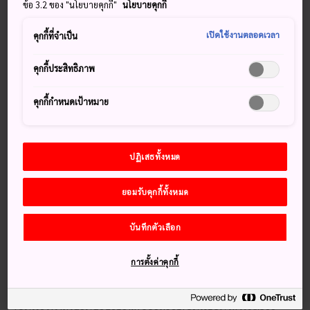
ข้อ 3.2 ของ "นโยบายคุกกี้"
นโยบายคุกกี้
เดือนเมษายนไปจนถึงต้นเดือนพฤษภาคมที่
สวนคิตะคามิเท
นโชจิ
หากพิจารณาจากหนึ่งในสามจุดชมดอกซากุระที่ดีที่สุด
เปิดใช้งานตลอดเวลา
คุกกี้ที่จำเป็น
ใน
โทโฮคุ
พร้อมด้วย
ฮิโระซะกิ
ใน
อะโอโมริ
และ
คะคุ
โนะดาเตะ
ใน
อาคิตะ
เท็นโชจิก็ถือเป็นจุดชมดอกซากุระที่ดี
คุกกี้ประสิทธิภาพ
คุกกี้กำหนดเป้าหมาย
พลาดไม่ได้
ปฏิเสธทั้งหมด
เดินผ่านอุโมงค์สีชมพู
อาหารและผลิตภัณฑ์ท้องถิ่นมีวางจำหน่ายตลอดทั้ง
ยอมรับคุกกี้ทั้งหมด
สวนในช่วงเทศกาล
บันทึกตัวเลือก
การตั้งค่าคุกกี้
วิธีการเดินทาง