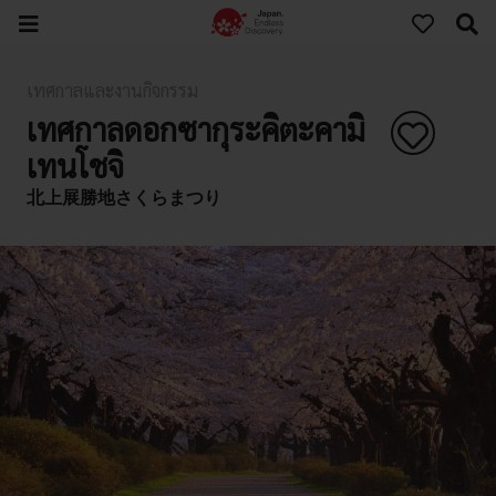
เทศกาลและงานกิจกรรม
เทศกาลดอกซากุระคิตะคามิ
เทนโชจิ
北上展勝地さくらまつり