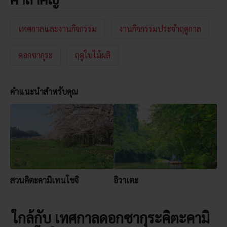
เทศกาลและงานกิจกรรม
งานกิจกรรมประจำฤดูกาล
ดอกซากุระ
ฤดูใบไม้ผลิ
คำแนะนำสำหรับคุณ
สวนคิตะคามิเทนโชจิ
อิวาเตะ
ใกล้กับ เทศกาลดอกซากุระคิตะคามิ