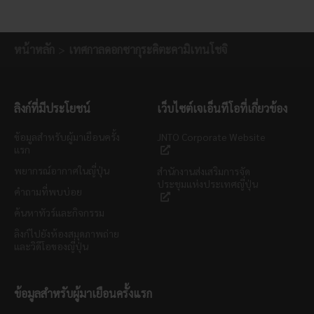
หน้าหลัก
เทศกาลดอกซากุระคิตะคามิเทนโชจิ
ลิงก์ที่มีประโยชน์
เว็บไซต์เจเอ็นทีโอที่เกี่ยวข้อง
ข้อมูลสำหรับผู้มาเยือนครั้ง
JNTO Corporate Website
แรก
พยากรณ์อากาศในญี่ปุ่น
สำนักงานส่งเสริมการจัด
ประชุมแห่งประเทศญี่ปุ่น
คำถามที่พบบ่อย
ค้นหาทัวร์และกิจกรรม
ลิงก์ไปยังห้องสมุดภาพถ่าย
และวิดีโอของญี่ปุ่น
ข้อมูลสำหรับผู้มาเยือนครั้งแรก