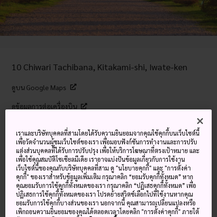
10 Chiwari Tachibana, Kitakami-shi, Iwate-ken
ดูบน Google Maps
ดูข้อมูลการต่อเครื่องบิน
เราและบริษัทบุคคลที่สามโดยได้รับความยินยอมจากคุณใช้คุกกี้บนเว็บไซต์นี้
เพื่อวัดจำนวนผู้ชมเว็บไซต์ของเรา เพื่อมอบฟังก์ชันการทำงานและการปรับ
คำสำคัญ
แผนที่
แต่งส่วนบุคคลที่ได้รับการปรับปรุง เพื่อให้บริการโฆษณาที่ตรงเป้าหมาย และ
เพื่อใช้คุณสมบัติโซเชียลมีเดีย เราอาจแบ่งปันข้อมูลเกี่ยวกับการใช้งาน
เว็บไซต์นี้ของคุณกับบริษัทบุคคลที่สาม ดู "นโยบายคุกกี้" และ "การตั้งค่า
ยินดีต้อนรับสู่ฤดูใบไม้ผลิภายใต้ร่ม
คุกกี้" ของเราสำหรับข้อมูลเพิ่มเติม กรุณาคลิก “ยอมรับคุกกี้ทั้งหมด” หาก
คุณยอมรับการใช้คุกกี้ทั้งหมดของเรา กรุณาคลิก “ปฏิเสธคุกกี้ทั้งหมด” เพื่อ
เงาของดอกซากุระบาน
ปฏิเสธการใช้คุกกี้ทั้งหมดของเรา โปรดย้ายสวิตช์เลือกไปที่ใช้งานหากคุณ
ยอมรับการใช้คุกกี้บางส่วนของเรา นอกจากนี้ คุณสามารถเปลี่ยนแปลงหรือ
เพิกถอนความยินยอมของคุณได้ตลอดเวลาโดยคลิก "การตั้งค่าคุกกี้" ภายใต้
เทศกาลดอกซากุระคิตะคามิเทนโชจิจะจัดขึ้นทุกปีตั้งแต่กลาง