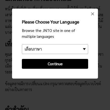
หนึ่งในสิ่งที่พิเศษที่สุดซึ่งคุณสามารถหาซื้อได้ที่เทนโชจิ เรสต์
×
เฮาส์ คือไม้ที่หั่นเป็นชิ้นบางๆ เพื่อห่อข้าวปั้น ถั่วหมัก ปลา และ
อาหารอื่นๆ ในสมัยก่อนกระดาษมีราคาแพง ดังนั้นผู้คนจะใช้ไม้
Please Choose Your Language
แผ่นเล็กๆ เพื่อห่อและใส่อาหาร โปรดทราบว่าไม้ที่หั่นเป็นชิ้น
Browse the JNTO site in one of
บางๆ นั้นขายแยกต่างหากจากอาหาร
multiple languages
เที่ยวชมรอบๆ
คุณสามารถใช้เวลาทั้งวันหรือเพียงไม่กี่ชั่วโมงในเทศกาลดอกซา
กุระคิตะคามิเทนโชจิ หากคุณมีเวลา ลองเยี่ยมชมหมู่บ้านพื้น
Continue
เมืองมิจิโนะคุและพิพิธภัณฑ์เมืองคิตะคามิ ซึ่งทั้งสองแห่งอยู่ใน
ระยะที่สามารถเดินไปได้
ข้อมูลอาจมีการเปลี่ยนแปลง กรุณาตรวจสอบข้อมูลกับเวบไซต์
อย่างเป็นทางการ
คำสำคัญ