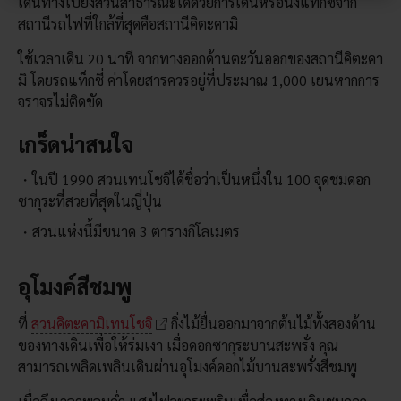
เดินทางไปยังสวนสาธารณะได้ด้วยการเดินหรือนั่งแท็กซี่จาก
สถานีรถไฟที่ใกล้ที่สุดคือสถานีคิตะคามิ
ใช้เวลาเดิน 20 นาที จากทางออกด้านตะวันออกของสถานีคิตะคา
มิ โดยรถแท็กซี่ ค่าโดยสารควรอยู่ที่ประมาณ 1,000 เยนหากการ
จราจรไม่ติดขัด
เกร็ดน่าสนใจ
ในปี 1990 สวนเทนโชจิได้ชื่อว่าเป็นหนึ่งใน 100 จุดชมดอก
ซากุระที่สวยที่สุดในญี่ปุ่น
สวนแห่งนี้มีขนาด 3 ตารางกิโลเมตร
อุโมงค์สีชมพู
ที่
สวนคิตะคามิเทนโชจิ
กิ่งไม้ยื่นออกมาจากต้นไม้ทั้งสองด้าน
ของทางเดินเพื่อให้ร่มเงา เมื่อดอกซากุระบานสะพรั่ง คุณ
สามารถเพลิดเพลินเดินผ่านอุโมงค์ดอกไม้บานสะพรั่งสีชมพู