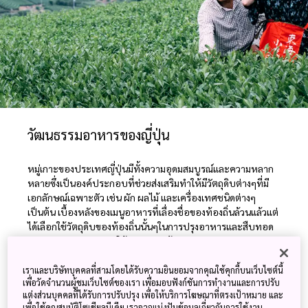
วัฒนธรรมอาหารของญี่ปุ่น
หมู่เกาะของประเทศญี่ปุ่นมีทั้งความอุดมสมบูรณ์และความหลาก
หลายซึ่งเป็นองค์ประกอบที่ช่วยส่งเสริมทำให้มีวัตถุดิบต่างๆที่มี
เอกลักษณ์เฉพาะตัว เช่น ผัก ผลไม้ และเครื่องเทศชนิดต่างๆ
เป็นต้น เบื้องหลังของเมนูอาหารที่เลื่องชื่อของท้องถิ่นล้วนแล้วแต่
ได้เลือกใช้วัตถุดิบของท้องถิ่นนั้นๆในการปรุงอาหารและสืบทอด
ต่อมาจากรุ่นสู่รุ่น ส่งผลให้วัฒนธรรมด้านอาหารสามารถบ่งบอก
ถึงรากเง้าของวิถีชีวิตประจำวันของคนญี่ปุ่นได้ในทุกๆภูมิภาคของ
ประเทศ นักท่องเที่ยวสามารถทดลองเก็บใบชาด้วยมือ สามารถลิ้ม
เราและบริษัทบุคคลที่สามโดยได้รับความยินยอมจากคุณใช้คุกกี้บนเว็บไซต์นี้
เพื่อวัดจำนวนผู้ชมเว็บไซต์ของเรา เพื่อมอบฟังก์ชันการทำงานและการปรับ
ลองอาหารท้องถิ่นที่เตรียมจากวัตถุดิบในท้องถิ่นที่สดใหม่ตาม
แต่งส่วนบุคคลที่ได้รับการปรับปรุง เพื่อให้บริการโฆษณาที่ตรงเป้าหมาย และ
ฤดูกาล เช่น อาหารทะเล และ ผัก เป็นต้น นอกจากนั้นนักท่อง
เพื่อใช้คุณสมบัติโซเชียลมีเดีย เราอาจแบ่งปันข้อมูลเกี่ยวกับการใช้งาน