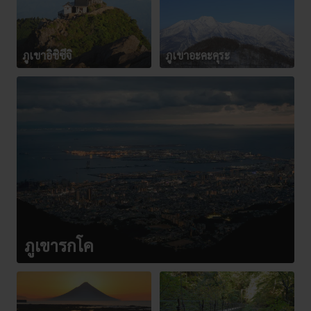
ภูเขาอิชิซึจิ
ภูเขาอะคะคุระ
ภูเขารกโค