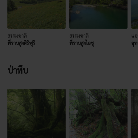
ธรรมชาติ
ธรรมชาติ
แอ
ที่ราบสูงคิริฟุริ
ที่ราบสูงไอซุ
อุท
ป่าทึบ