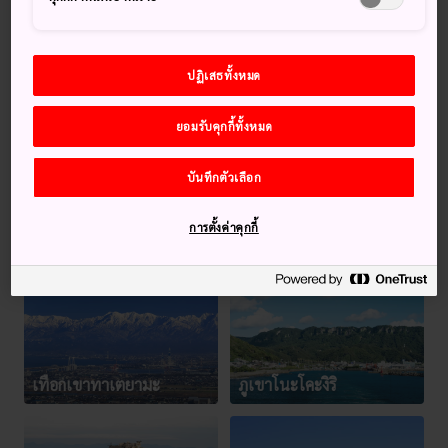
ปฏิเสธทั้งหมด
ยอมรับคุกกี้ทั้งหมด
บันทึกตัวเลือก
การตั้งค่าคุกกี้
ภูเขาอุระบันได
เทือกเขาทาเตยามะ
ภูเขาโนะโคะงิริ