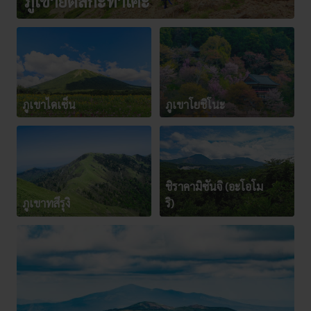
ภูเขายัตสึกะทาเคะ
ภูเขาไดเซ็น
ภูเขาโยชิโนะ
ชิราคามิซันจิ (อะโอโม
ภูเขาทสึรุงิ
ริ)