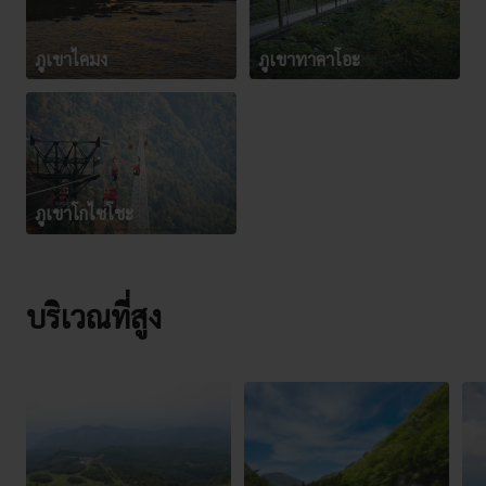
ภูเขาไคมง
ภูเขาทาคาโอะ
ภูเขาโกไซโชะ
บริเวณที่สูง