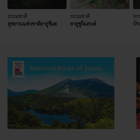
ธรรมชาติ
ธรรมชาติ
ธร
อุทยานแห่งชาติยากูชิมะ
ยากูซูงิแลนด์
ป่า