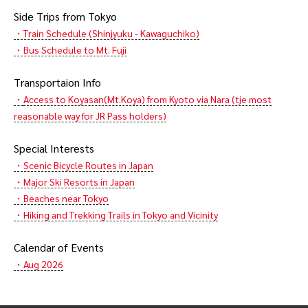
Side Trips from Tokyo
・Train Schedule (Shinjyuku - Kawaguchiko)
・Bus Schedule to Mt. Fuji
Transportaion Info
・
Access to Koyasan(Mt.Koya) from Kyoto via Nara (tje most
reasonable way for JR Pass holders)
Special Interests
・Scenic Bicycle Routes in Japan
・Major Ski Resorts in Japan
・Beaches near Tokyo
・Hiking and Trekking Trails in Tokyo and Vicinity
Calendar of Events
・Aug 2026