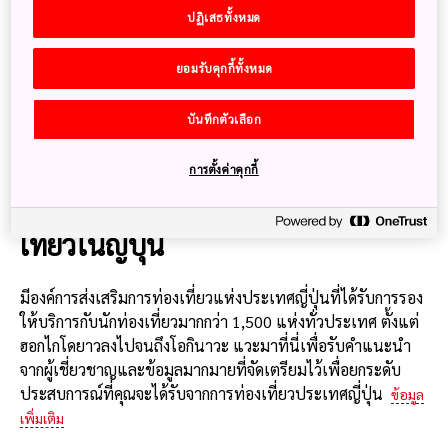
(มารุโนะอุจิ เขตชิโยดะ โตเกียว) สิ้นสุดวันที่ 31 มีนาคม 2569
ปฏิเสธทั้งหมด
+81 50-3416-0010
ยอมรับคุกกี้ทั้งหมด
in Japan: 050-3416-0010
ทุกวันตั้งแต่ 9:00 ถึง 17:00
บันทึกตัวเลือก
การตั้งค่าคุกกี้
เยี่ยมเยือนศูนย์ข้อมูลสำหรับนักท่อง
เที่ยวในญี่ปุ่น
มีองค์การส่งเสริมการท่องเที่ยวแห่งประเทศญี่ปุ่นที่ได้รับการรอง
ให้บริการกับนักท่องเที่ยวมากกว่า 1,500 แห่งทั่วประเทศ ตั้งแต่
ฮอกไกโดยาวลงไปจนถึงโอกินาวะ แวะมาที่นี่เพื่อรับคำแนะนำ
จากผู้เชี่ยวชาญและข้อมูลมากมายที่จัดเตรียมไว้เพื่อยกระดับ
ประสบการณ์ที่คุณจะได้รับจากการท่องเที่ยวประเทศญี่ปุ่น
ข้อมูล
เพิ่มเติม