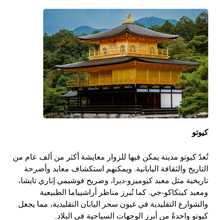
كيوتو
تُعدّ كيوتو مدينة يمكن فيها للزوار معايشة أكثر من ألف عام من
التاريخ والثقافة اليابانية. ويمكنهم استكشاف معابد وأضرحة
تاريخية مثل معبد كيوميزو-ديرا، وضريح فوشيمي إناري تايشا،
ومعبد كينكاكو-جي. كما تُبرز مناظر أراشيياما الطبيعية
والشوارع التقليدية في غيون سحر اليابان التقليدية، مما يجعل
كيوتو واحدةً من أبرز الوجهات السياحية في البلاد.