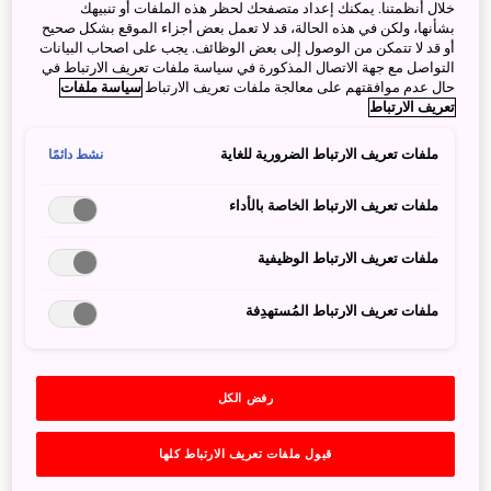
خلال أنظمتنا. يمكنك إعداد متصفحك لحظر هذه الملفات أو تنبيهك
بشأنها، ولكن في هذه الحالة، قد لا تعمل بعض أجزاء الموقع بشكل صحيح
أو قد لا تتمكن من الوصول إلى بعض الوظائف. يجب على اصحاب البيانات
نيكو
التواصل مع جهة الاتصال المذكورة في سياسة ملفات تعريف الارتباط في
حال عدم موافقتهم على معالجة ملفات تعريف الارتباط
سياسة ملفات
تُعدّ نيكو في توتشيغي وجهة تجمع بين الطبيعة الغنية والثقافة
تعريف الارتباط
التاريخية. وتضم المنطقة ضريح نيكو توشوغو الشهير، إلى جانب
ملفات تعريف الارتباط الضرورية للغاية
نشط دائمًا
مواقع طبيعية مميزة مثل شلالات كيغون وبحيرة تشوزنجي.
ويمكن للزوار الاستمتاع بالمناظر الموسمية الجميلة، والينابيع
ملفات تعريف الارتباط الخاصة بالأداء
الساخنة، والأنشطة الخارجية، ما يجعل نيكو واحدةً من أبرز
الوجهات السياحية في اليابان.
ملفات تعريف الارتباط الوظيفية
مزيد من المعلومات
ملفات تعريف الارتباط المُستهدِفة
رفض الكل
قبول ملفات تعريف الارتباط كلها