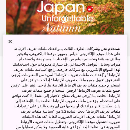
نستخدم نحن وشركات الطرف الثالث بموافقتك ملفات تعريف الارتباط
على هذا الموقع الإلكتروني لقياس جمهور موقعنا الإلكتروني، ولتوفير
وظائف محسّنة وتخصيص، ولعرض الإعلانات المستهدفة، ولاستخدام
ميزات وسائل التواصل الاجتماعي. قد نشارك معلومات حول استخدامك
لهذا الموقع الإلكتروني مع شركات خارجية. راجع ”سياسة ملفات تعريف
الارتباط“ و”إعدادات ملفات تعريف الارتباط“ لمزيد من المعلومات. يُرجى
النقر فوق ”قبول جميع ملفات تعريف الارتباط“ إذا كنت توافق على
استخدام جميع ملفات تعريف الارتباط الخاصة بنا. يُرجى النقر على ”رفض
جميع ملفات تعريف الارتباط“ لرفض استخدام جميع ملفات تعريف
الارتباط الخاصة بنا. يُرجى تحريك مفتاح الاختيار إلى نشط إذا كنت توافق
على استخدام جزء من ملفات تعريف الارتباط الخاصة بنا. بالإضافة إلى
ذلك، يمكنك تغيير موافقتك أو سحبها في أي وقت بالنقر على ”إعدادات
ملفات تعريف الارتباط“ تحت المادة 3.2 من ”سياسة ملفات تعريف
الارتباط“ ملفات تعريف الارتباط الضرورية للغاية: تُعد هذه الملفات
ضرورية لتشغيل موقعنا الإلكتروني، وتعطيل ملفات تعريف الارتباط
الضرورية في انظمتنا يُعد أمرًا في غاية الصعوبة. ولا يمكن تعطيلها من