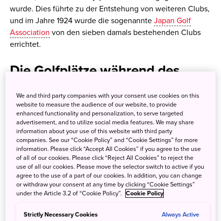
wurde. Dies führte zu der Entstehung von weiteren Clubs,
und im Jahre 1924 wurde die sogenannte
Japan Golf
Association
von den sieben damals bestehenden Clubs
errichtet.
Die Golfplätze während des
Krieges
We and third party companies with your consent use cookies on this
website to measure the audience of our website, to provide
Während der 1920er und frühen 1930er Jahre wurden
enhanced functionality and personalization, to serve targeted
advertisement, and to utilize social media features. We may share
mehrere neue Golfplätze gebaut, aber die damalige
information about your use of this website with third party
Weltwirtschaftskrise und die zunehmende antiwestliche
companies. See our “Cookie Policy” and “Cookie Settings” for more
Stimmung in Japan verhinderten eine weite Verbreitung
information. Please click “Accept All Cookies” if you agree to the use
of all of our cookies. Please click “Reject All Cookies” to reject the
des Spiels in dieser Zeit. Bis 1941 gab es insgesamt 23
use of all our cookies. Please move the selector switch to active if you
Golfplätze in Japan.
agree to the use of a part of our cookies. In addition, you can change
or withdraw your consent at any time by clicking “Cookie Settings”
under the Article 3.2 of “Cookie Policy”.
Cookie Policy
Der japanische Golf-
Aufschwung in den 50er Jahren
Strictly Necessary Cookies
Always Active