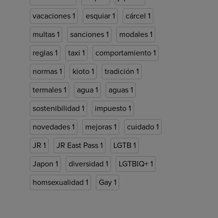
vacaciones
1
esquiar
1
cárcel
1
multas
1
sanciones
1
modales
1
reglas
1
taxi
1
comportamiento
1
normas
1
kioto
1
tradición
1
termales
1
agua
1
aguas
1
sostenibilidad
1
impuesto
1
novedades
1
mejoras
1
cuidado
1
JR
1
JR East Pass
1
LGTB
1
Japon
1
diversidad
1
LGTBIQ+
1
homsexualidad
1
Gay
1