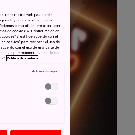
es en este sitio web para medir la
ejorada y personalización, para
s. Podemos compartir información sobre
tica de cookies" y "Configuración de
 cookies" si está de acuerdo con el
 las cookies" para rechazar el uso de
de acuerdo con el uso de una parte de
 en cualquier momento haciendo clic
es".
Política de cookies
Activas siempre