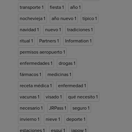
transporte
1
fiesta
1
año
1
nochevieja
1
año nuevo
1
típico
1
navidad
1
nuevo
1
tradiciones
1
ritual
1
Partners
1
Information
1
permisos aeropuerto
1
enfermedades
1
drogas
1
fármacos
1
medicinas
1
receta médica
1
enfermedad
1
vacunas
1
visado
1
qué necesito
1
necesario
1
JRPass
1
seguro
1
invierno
1
nieve
1
deporte
1
estaciones
1
esquí
1
japow
1