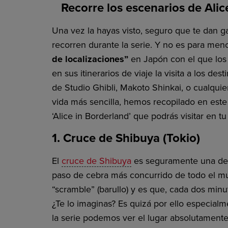
Recorre los escenarios de Alic
Una vez la hayas visto, seguro que te dan ga
recorren durante la serie. Y no es para men
de localizaciones”
en Japón con el que los
en sus itinerarios de viaje la visita a los des
de Studio Ghibli, Makoto Shinkai, o cualquier
vida más sencilla, hemos recopilado en este 
‘Alice in Borderland’ que podrás visitar en tu
1. Cruce de Shibuya (Tokio)
El
cruce de Shibuya
es seguramente una de l
paso de cebra más concurrido de todo el mu
“scramble” (barullo) y es que, cada dos min
¿Te lo imaginas? Es quizá por ello especial
la serie podemos ver el lugar absolutament