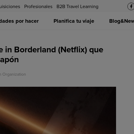
uisiciones
Profesionales
B2B Travel Learning
idades por hacer
Planifica tu viaje
Blog&News
e in Borderland (Netflix) que
 Japón
m Organization