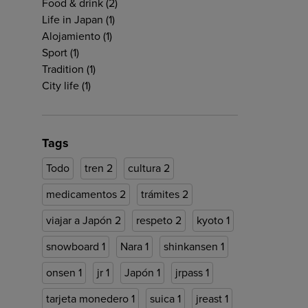
Food & drink
(2)
Life in Japan
(1)
Alojamiento
(1)
Sport
(1)
Tradition
(1)
City life
(1)
Tags
Todo
tren
2
cultura
2
medicamentos
2
trámites
2
viajar a Japón
2
respeto
2
kyoto
1
snowboard
1
Nara
1
shinkansen
1
onsen
1
jr
1
Japón
1
jrpass
1
tarjeta monedero
1
suica
1
jreast
1